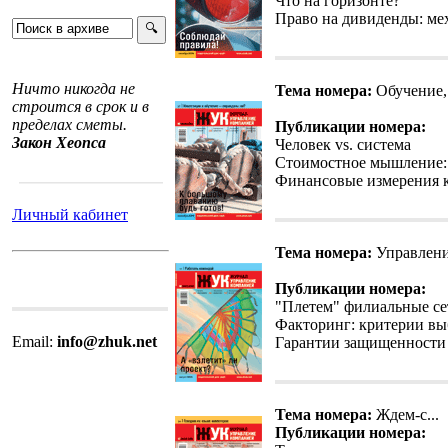
Что на горизонте?
Право на дивиденды: ме
Ничто никогда не
Тема номера:
Обучение,
строится в срок и в
пределах сметы.
Публикации номера:
Закон Хеопса
Человек vs. система
Стоимостное мышление: 
Финансовые измерения к
Личный кабинет
Тема номера:
Управлени
Публикации номера:
"Плетем" филиальные се
Факторинг: критерии вы
Email:
info@zhuk.net
Гарантии защищенности
Тема номера:
Ждем-с...
Публикации номера: