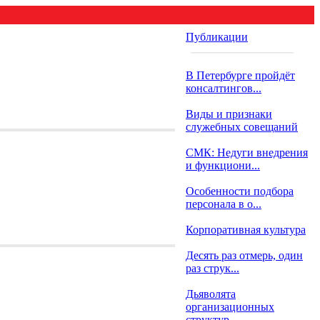
Публикации
В Петербурге пройдёт
консалтингов...
Виды и признаки
служебных совещаний
СМК: Недуги внедрения
и функциони...
Особенности подбора
персонала в о...
Корпоративная культура
Десять раз отмерь, один
раз струк...
Дьяволята
организационных
структур