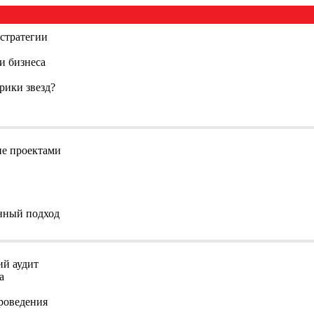
стратегии
и бизнеса
рики звезд?
е проектами
нный подход
й аудит
а
роведения