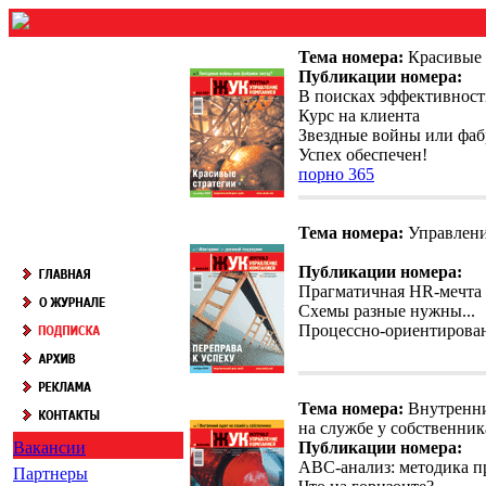
Тема номера:
Красивые 
Публикации номера:
В поисках эффективност
Курс на клиента
Звездные войны или фаб
Успех обеспечен!
порно 365
Тема номера:
Управлени
Публикации номера:
Прагматичная HR-мечта
Схемы разные нужны...
Процессно-ориентирова
Тема номера:
Внутренни
на службе у собственник
Вакансии
Публикации номера:
АВС-анализ: методика п
Партнеры