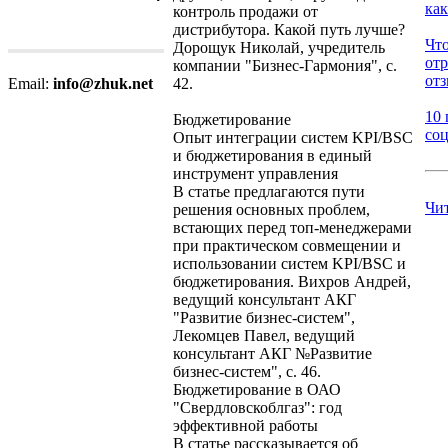
как
контроль продажи от
дистрибутора. Какой путь лучше?
Что
Дорощук Николай, учредитель
от
компании "Бизнес-Гармония", с.
отз
42.
Email:
info@zhuk.net
10 
Бюджетирование
соц
Опыт интеграции систем KPI/BSC
и бюджетирования в единый
инструмент управления
В статье предлагаются пути
Чи
решения основных проблем,
встающих перед топ-менеджерами
при практическом совмещении и
использовании систем KPI/BSC и
бюджетирования. Вихров Андрей,
ведущий консультант АКГ
"Развитие бизнес-систем",
Лекомцев Павел, ведущий
консультант АКГ №Развитие
бизнес-систем", с. 46.
Бюджетирование в ОАО
"Свердловскоблгаз": год
эффективной работы
В статье рассказывается об