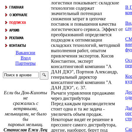
логистики показывает: складские
В П
технологии содержат
кон
значительный потенциал
снижения затрат в цепочке
Ви
поставок и повышения качества
сл
логистического сервиса. Эффект от
преобразований определяется
СМ
подходом к оптимизации
вн
складских технологий, методикой
фун
выполнения работ, опытом
Вакансии
привлечения экспертов. Кисов
Вход
Ос
Константин, эксперт
Партнеры
пер
консалтинговой компании "А
ДАН ДЗО", Портнов Александр,
Ко
генеральный директор
кул
консалтинговой компании "А
ДАН ДЗО", с. 37.
Дес
Если бы Дон-Кихоты
Рычаги управления продажами
оди
не
через дистрибутора
сражались с
Перед каждым производителем
Дь
ветряными,
стоит одна и та же задача -
ор
мельницами, не было
увеличить объем продаж.
стр
бы
Некоторые видят ее решение в
паровых мельниц.
прессинге самого дистрибутора,
Са
Станислав Ежи Лец
другие, наоборот, берут под