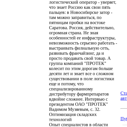
логистический оператор - уверяет,
что знает Россию как свои пять
пальцев: в Новосибирске затор -
там можно заправиться, по
пятницам пробки на востоке
Саратова. Россия, действительно,
огромная страна. Не зная
особенностей ее инфраструктуры,
невозможность серьезно работать -
выстраивать филиальную сеть,
развивать франчайзинг, да и
просто продавать свой товар. А
группа компаний "ПРОТЕК"
колесит по этим дорогам больше
десяти лет и знает все о сложном
существовании в поле логистики
еще и потому, что
специализированному
Ст
дистрибутору фармпрепаратов
ав
вдвойне сложнее. Интервью с
президентом ОАО "ПРОТЕК"
Вадимом Музяевым, с. 32.
Оптимизация складских
Пу
технологий
Опыт специалистов в области