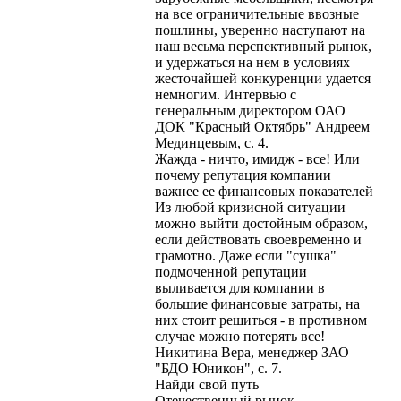
на все ограничительные ввозные
пошлины, уверенно наступают на
наш весьма перспективный рынок,
и удержаться на нем в условиях
жесточайшей конкуренции удается
немногим. Интервью с
генеральным директором ОАО
ДОК "Красный Октябрь" Андреем
Мединцевым, с. 4.
Жажда - ничто, имидж - все! Или
почему репутация компании
важнее ее финансовых показателей
Из любой кризисной ситуации
можно выйти достойным образом,
если действовать своевременно и
грамотно. Даже если "сушка"
подмоченной репутации
выливается для компании в
большие финансовые затраты, на
них стоит решиться - в противном
случае можно потерять все!
Никитина Вера, менеджер ЗАО
"БДО Юникон", с. 7.
Найди свой путь
Отечественный рынок