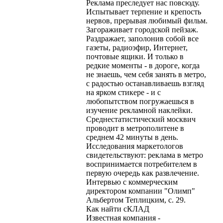
Реклама преследует нас повсюду.
Испытывает терпение и крепость
нервов, прерывая любимый фильм.
Загораживает городской пейзаж.
Раздражает, заполонив собой все
газеты, радиоэфир, Интернет,
почтовые ящики. И только в
редкие моменты - в дороге, когда
не знаешь, чем себя занять в метро,
с радостью останавливаешь взгляд
на ярком стикере - и с
любопытством погружаешься в
изучение рекламной наклейки.
Среднестатистический москвич
проводит в метрополитене в
среднем 42 минуты в день.
Исследования маркетологов
свидетельствуют: реклама в метро
воспринимается потребителем в
первую очередь как развлечение.
Интервью с коммерческим
директором компании "Олимп"
Альбертом Теплицким, с. 29.
Как найти сКЛАД
Известная компания -