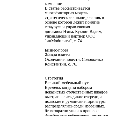
компании
В статье рассматривается
многофакторная модель
стратегического планирования, в
основе которой лежит понятие
тезауруса и управляющая
динамика Нэша. Куклин Вадим,
управляющий партнер ООО
"инМобилити", с. 74.
Бизнес-проза
Жажда власти
Окончание повести. Соловьенко
Константин, с. 76.
Стратегия
Великий мебельный путь
Времена, когда за набором
неказистых отечественных шкафов
выстраивались дикие очереди, а
польские и румынские гарнитуры
распределялись среди избранных,
безвозвратно ушли в прошлое.
Зарубежные мебельщики, несмотря