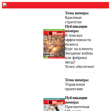
Тема номера:
Красивые
стратегии
Публикации
номера:
В поисках
эффективности
бизнеса
Курс на клиента
Звездные войны
или фабрики
звезд?
Успех обеспечен!
Тема номера:
Управление
проектами
Публикации
номера:
Прагматичная