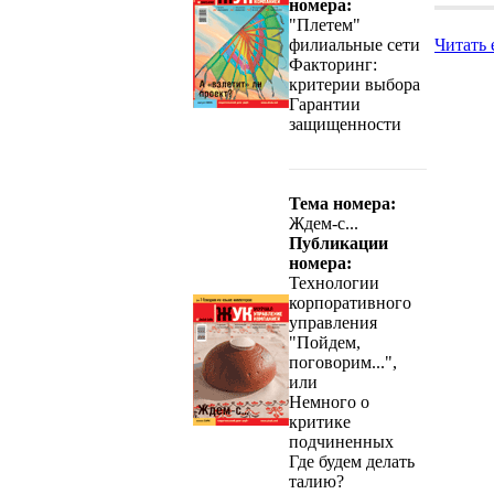
номера:
"Плетем"
филиальные сети
Читать 
Факторинг:
критерии выбора
Гарантии
защищенности
Тема номера:
Ждем-с...
Публикации
номера:
Технологии
корпоративного
управления
"Пойдем,
поговорим...",
или
Немного о
критике
подчиненных
Где будем делать
талию?