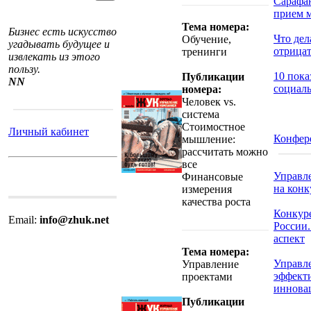
Сарафан
прием м
Тема номера:
Бизнес есть искусство
Что дел
Обучение,
угадывать будущее и
отрицат
тренинги
извлекать из этого
пользу.
10 пока
Публикации
NN
социаль
номера:
Человек vs.
система
Стоимостное
Личный кабинет
Конфер
мышление:
рассчитать можно
все
Управл
Финансовые
на кон
измерения
качества роста
Конкур
Email:
info@zhuk.net
России
аспект
Тема номера:
Управл
Управление
эффекти
проектами
иннова
Публикации