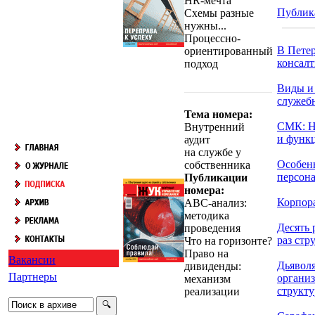
HR-мечта
Публик
Схемы разные
нужны...
Процессно-
В Петер
ориентированный
консалт
подход
Виды и
служеб
Тема номера:
СМК: Н
Внутренний
и функц
аудит
на службе у
Особен
собственника
персонал
Публикации
номера:
Корпора
АВС-анализ:
методика
Десять 
проведения
раз стру
Что на горизонте?
Право на
Вакансии
Дьявол
дивиденды:
Партнеры
органи
механизм
структу
реализации