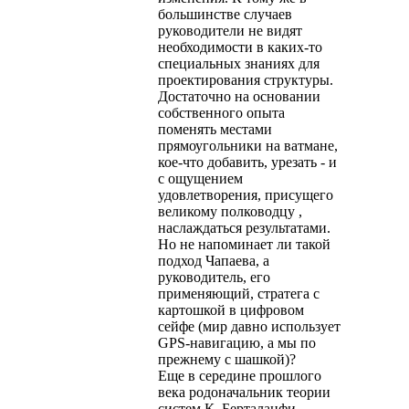
большинстве случаев
руководители не видят
необходимости в каких-то
специальных знаниях для
проектирования структуры.
Достаточно на основании
собственного опыта
поменять местами
прямоугольники на ватмане,
кое-что добавить, урезать - и
с ощущением
удовлетворения, присущего
великому полководцу ,
наслаждаться результатами.
Но не напоминает ли такой
подход Чапаева, а
руководитель, его
применяющий, стратега с
картошкой в цифровом
сейфе (мир давно использует
GPS-навигацию, а мы по
прежнему с шашкой)?
Еще в середине прошлого
века родоначальник теории
систем К. Берталанфи