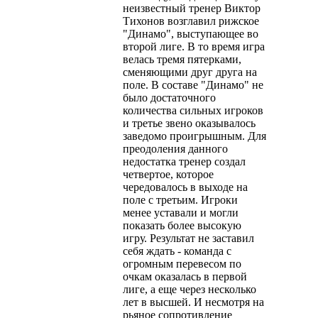
неизвестный тренер Виктор
Тихонов возглавил рижское
"Динамо", выступающее во
второй лиге. В то время игра
велась тремя пятерками,
сменяющими друг друга на
поле. В составе "Динамо" не
было достаточного
количества сильных игроков
и третье звено оказывалось
заведомо проигрышным. Для
преодоления данного
недостатка тренер создал
четвертое, которое
чередовалось в выходе на
поле с третьим. Игроки
менее уставали и могли
показать более высокую
игру. Результат не заставил
себя ждать - команда с
огромным перевесом по
очкам оказалась в первой
лиге, а еще через несколько
лет в высшей. И несмотря на
рьяное сопротивление