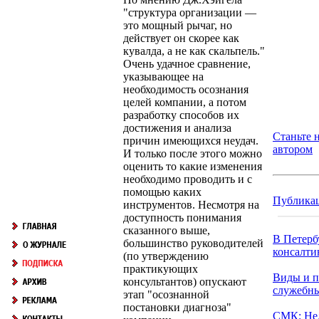
"структура организации —
это мощный рычаг, но
действует он скорее как
кувалда, а не как скальпель."
Очень удачное сравнение,
указывающее на
необходимость осознания
целей компании, а потом
разработку способов их
достижения и анализа
Станьте 
причин имеющихся неудач.
автором
И только после этого можно
оценить то какие изменения
необходимо проводить и с
помощью каких
Публика
инструментов. Несмотря на
доступность понимания
сказанного выше,
В Петерб
большинство руководителей
консалтин
(по утверждению
практикующих
Виды и п
консультантов) опускают
служебн
этап "осознанной
постановки диагноза"
СМК: Не