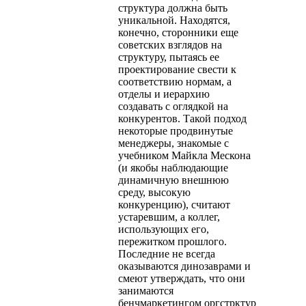
структура должна быть
уникальной. Находятся,
конечно, сторонники еще
советских взглядов на
структуру, пытаясь ее
проектирование свести к
соответствию нормам, а
отделы и иерархию
создавать с оглядкой на
конкурентов. Такой подход
некоторые продвинутые
менеджеры, знакомые с
учебником Майкла Мескона
(и якобы наблюдающие
динамичную внешнюю
среду, высокую
конкуренцию), считают
устаревшим, а коллег,
использующих его,
пережитком прошлого.
Последние не всегда
оказываются динозаврами и
смеют утверждать, что они
занимаются
бенчмаркетингом оргстрктур