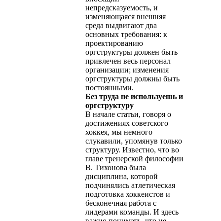
непредсказуемость, и
изменяющаяся внешняя
среда выдвигают два
основных требования: к
проектированию
оргструктуры должен быть
привлечен весь персонал
организации; изменения
оргструктуры должны быть
постоянными.
Без труда не используешь и
оргструктуру
В начале статьи, говоря о
достижениях советского
хоккея, мы немного
слукавили, упомянув только
структуру. Известно, что во
главе тренерской философии
В. Тихонова была
дисциплина, которой
подчинялись атлетическая
подготовка хоккеистов и
бесконечная работа с
лидерами команды. И здесь
важно понимать, что не