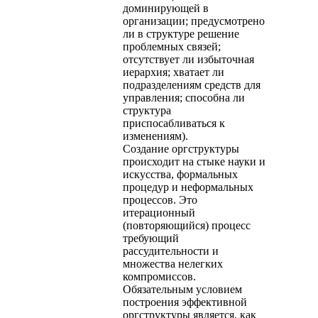
доминирующей в
организации; предусмотрено
ли в структуре решение
проблемных связей;
отсутствует ли избыточная
иерархия; хватает ли
подразделениям средств для
управления; способна ли
структура
приспосабливаться к
изменениям).
Создание оргструктуры
происходит на стыке науки и
искусства, формальных
процедур и неформальных
процессов. Это
итерационный
(повторяющийся) процесс
требующий
рассудительности и
множества нелегких
компромиссов.
Обязательным условием
построения эффективной
оргструктуры является, как