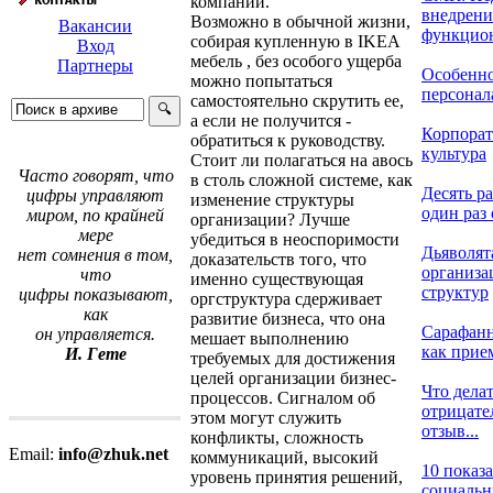
компании.
внедрени
Возможно в обычной жизни,
Вакансии
функцион
собирая купленную в IKEA
Вход
мебель , без особого ущерба
Партнеры
Особенно
можно попытаться
персонала
самостоятельно скрутить ее,
а если не получится -
Корпорат
обратиться к руководству.
культура
Стоит ли полагаться на авось
Часто говорят, что
в столь сложной системе, как
Десять ра
цифры управляют
изменение структуры
один раз 
миром, по крайней
организации? Лучше
мере
убедиться в неоспоримости
Дьяволят
нет сомнения в том,
доказательств того, что
организ
что
именно существующая
структур
цифры показывают,
оргструктура сдерживает
как
развитие бизнеса, что она
Сарафанн
он управляется.
мешает выполнению
как прием
И. Гете
требуемых для достижения
целей организации бизнес-
Что делат
процессов. Сигналом об
отрицат
этом могут служить
отзыв...
конфликты, сложность
Email:
info@zhuk.net
коммуникаций, высокий
10 показ
уровень принятия решений,
социальны