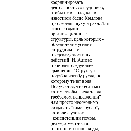
координировать
деятельность сотрудников,
чтобы не вышло, как в
известной басне Крылова
про лебедя, щуку и рака. Для
этого создают
организационные
структуры, цель которых -
объединение усилий
сотрудников и
предсказуемости их
действий. И. Адизес
приводит следующее
сравнение: "Структура
подобна изгибу русла, по
которому течет вода. "
Получается, что если мы
хотим, чтобы "река текла в
требуемом направлении"
нам просто необходимо
создавать "такое русло",
которое с учетом
"консистенции почвы,
рельефа местности,
плотности потока воды,