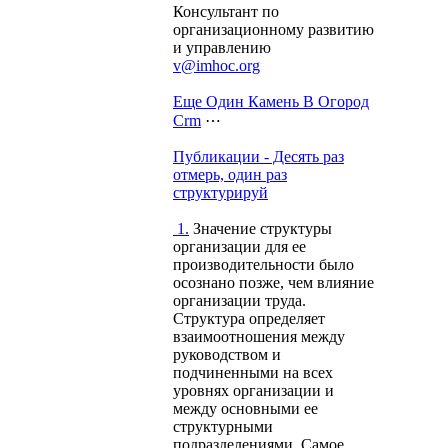
Консультант по
организационному развитию
и управлению
v@imhoc.org
Еще Один Камень В Огород
Crm
⋯
Публикации - Десять раз
отмерь, один раз
структурируй
1.
Значение структуры
организации для ее
производительности было
осознано позже, чем влияние
организации труда.
Структура определяет
взаимоотношения между
руководством и
подчиненными на всех
уровнях организации и
между основными ее
структурными
подразделениями. Самое