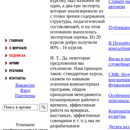
курсов), был назначен не
Станьте н
один, а два-три эксперта,
автором
которые анализировали их
с точки зрения содержания,
структуры, педагогической
составляющей, и на этом
Публикац
основании выносилась
экспертная оценка. Из 20
курсов добро получили
В Петербу
80% - 16 курсов.
консалтинг
И. Т.: Да, некоторые
Виды и пр
предложения мы
служебны
отклонили. Наш принцип
таков: стандартные курсы,
СМК: Нед
скажем по навыкам
внедрения
освоения компьютерных
функциони
Вакансии
программ, общим
Вход
принципам менеджмента
Особеннос
Партнеры
(планирование рабочего
персонала в
времени, эффективная
работа на ярмарках,
Корпорати
выставках, эффективные
культура
совещания и т. п.), мы не
Успешное
разрабатываем
Десять раз
предпринимательство