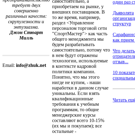
самостоятельно, а
один раз ст
требует двух
приобретаем на рынке, у
совершенно
внешних поставщиков. В
Дьяволята
различных качеств:
то же время, например,
организа
скрупулезности и
раздел <Управление
структур
энтузиазма.
персоналом торговой сети
Джон Стюарт
"СпортМастер"> как часть
Сарафанно
Милль
общего менеджмента мы
как прием 
будем разрабатывать
самостоятельно, потому что
Что делать
в нем будут отражены
отрицате
технологии, используемые
отзыв...
Email:
info@zhuk.net
в контексте кадровой
политики компании.
10 показат
Понятно, что мы этого
социальных
нигде не купим, - наши
наработки в данном случае
уникальны. Если взять
квалификационные
Читать ещ
требования к учебным
программам, то общие
менеджерские курсы
составляют всего 10-15%
(их мы и покупаем); все
остальные -