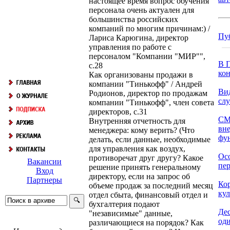
настоящее время вопрос обучения
персонала очень актуален для
большинства российских
компаний по многим причинам:) /
Пу
Лариса Карюгина, директор
управления по работе с
персоналом "Компании "МИР"",
В П
с.28
кон
Как организованы продажи в
компании "Тинькофф" / Андрей
Ви
Родионов, директор по продажам
сл
компании "Тинькофф", член совета
директоров, с.31
СМ
Внутренняя отчетность для
вн
менеджера: кому верить? (Что
фун
делать, если данные, необходимые
для управления как воздух,
Ос
противоречат друг другу? Какое
Вакансии
пер
решение принять генеральному
Вход
директору, если на запрос об
Партнеры
Ко
объеме продаж за последний месяц
кул
отдел сбыта, финансовый отдел и
бухгалтерия подают
Дес
"независимые" данные,
оди
различающиеся на порядок? Как