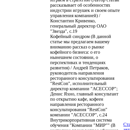
рассказывает об особенностях
индустрии игрушек и своем опыте
управления компанией) /
Константин Кривенко,
генеральный директор ОАО
"Звезда", с.19
Кофейный синдром (В данной
статье мы предлагаем вашему
вниманию рассказ о рынке
кофейного бизнеса: о его
нынешнем состоянии, о
перспективах и тенденциях
развития) / Андрей Петраков,
руководитель направления
ресторанного консультирования
"RestCon", исполнительный
директор компании "АСЕССОР";
Денис Яхно, главный консультант
по открытию кафе, кофеен
направления ресторанного
консультирования "RestCon"
компании "АСЕССОР", с.24
Внутрикорпоративная система
Ст
обучения "Компании "МИР"" (В
ав