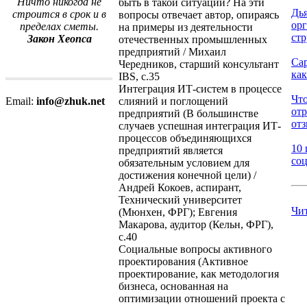
Ничто никогда не
быть в такой ситуации? На эти
Дь
строится в срок и в
вопросы отвечает автор, опираясь
ор
пределах сметы.
на примеры из деятельности
стр
Закон Хеопса
отечественных промышленных
предприятий / Михаил
Са
Чередников, старший консультант
как
IBS, с.35
Интеграция ИТ-систем в процессе
Что
слияний и поглощений
Email:
info@zhuk.net
от
предприятий (В большинстве
отз
случаев успешная интеграция ИТ-
процессов объединяющихся
10 
предприятий является
соц
обязательным условием для
достижения конечной цели) /
Андрей Кокоев, аспирант,
Технический университет
Чи
(Мюнхен, ФРГ); Евгения
Макарова, аудитор (Кельн, ФРГ),
с.40
Социальные вопросы активного
проектирования (Активное
проектирование, как методология
бизнеса, основанная на
оптимизации отношений проекта с