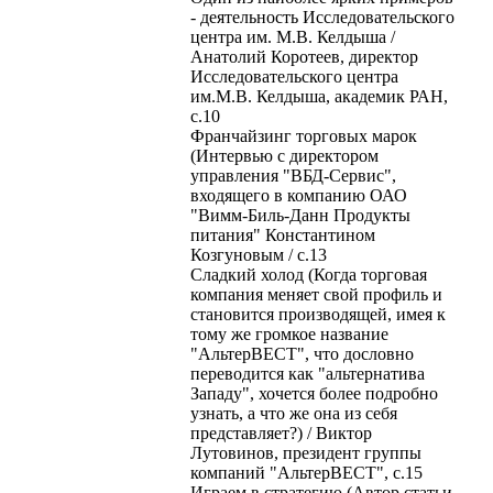
- деятельность Исследовательского
центра им. М.В. Келдыша /
Анатолий Коротеев, директор
Исследовательского центра
им.М.В. Келдыша, академик РАН,
с.10
Франчайзинг торговых марок
(Интервью с директором
управления "ВБД-Сервис",
входящего в компанию ОАО
"Вимм-Биль-Данн Продукты
питания" Константином
Козгуновым / с.13
Сладкий холод (Когда торговая
компания меняет свой профиль и
становится производящей, имея к
тому же громкое название
"АльтерВЕСТ", что дословно
переводится как "альтернатива
Западу", хочется более подробно
узнать, а что же она из себя
представляет?) / Виктор
Лутовинов, президент группы
компаний "АльтерВЕСТ", с.15
Играем в стратегию (Автор статьи