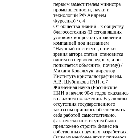
первым заместителем министра
промышленности, науки и
технологий РФ Андреем
Фурсенко) / с.4
От общества знаний - к обществу
благосостояния (В сегодняшних
условиях вопрос об управлении
компанией под названием
"Научный институт", с точки
зрения автора статьи, становится
одним из первоочередных, и он
попытается объяснить, почему) /
Михаил Ковальчук, директор
Института кристаллографии им.
А.В. Шубникова РАН, с.7
Жизненная наука (Российские
НИИ в начале 90-х годов оказались
в сложном положении. В условиях
отсутствия государственного
заказа им пришлось обеспечивать
себя работой самостоятельно,
фактически институтам было
предложено строить бизнес на
собственных научных разработках.
Один из наиболее ярких примеров