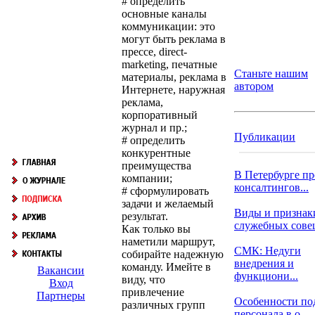
# определить
основные каналы
коммуникации: это
могут быть реклама в
прессе, direct-
marketing, печатные
Станьте нашим
материалы, реклама в
автором
Интернете, наружная
реклама,
корпоративный
журнал и пр.;
Публикации
# определить
конкурентные
преимущества
В Петербурге пр
компании;
консалтингов...
# сформулировать
задачи и желаемый
Виды и признак
результат.
служебных сов
Как только вы
наметили маршрут,
СМК: Недуги
собирайте надежную
внедрения и
команду. Имейте в
Вакансии
функциони...
виду, что
Вход
привлечение
Партнеры
Особенности по
различных групп
персонала в о...