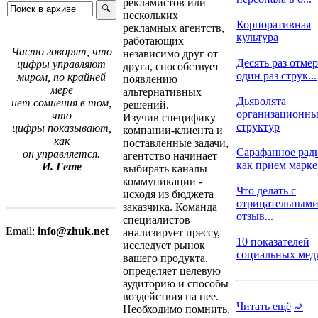
рекламистов или
нескольких
Корпоративная
рекламных агентств,
культура
работающих
Часто говорят, что
независимо друг от
Десять раз отмер
цифры управляют
друга, способствует
один раз струк...
миром, по крайней
появлению
мере
альтернативных
Дьяволята
нет сомнения в том,
решений.
организационн
что
Изучив специфику
структур
цифры показывают,
компании-клиента и
как
поставленные задачи,
Сарафанное рад
он управляется.
агентство начинает
как прием марке.
И. Гете
выбирать каналы
коммуникации -
Что делать с
исходя из бюджета
отрицательным
заказчика. Команда
отзыв...
специалистов
Email:
info@zhuk.net
анализирует прессу,
10 показателей
исследует рынок
социальных медиа
вашего продукта,
определяет целевую
аудиторию и способы
воздействия на нее.
Читать ещё
⤾
Необходимо помнить,