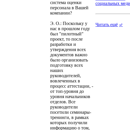
система оценки
социальных медиа
персонала в Вашей
компании?
Э. О.: Поскольку у
Читать ещё
⤾
нас в прошлом году
был "пилотный"
проект, то после
разработки и
утверждения всех
документов важно
было организовать
подготовку всех
наших
руководителей,
вовлеченных в
процесс аттестации, -
от топ-уровня до
уровня начальников
отделов. Все
руководители
посетили семинары-
тренинги, в рамках
которых получили
информацию о том,