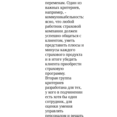
переменам. Один из
важных критериев,
например, -
коммуникабельность:
ясно, что любой
работник страховой
компании должен
успешно общаться с
клиентом, уметь
представить плюсы и
минусы каждого
страхового продукта
и в итоге убедить
клиента приобрести
страховую
программу.
Вторая группа
критериев
разработана для тех,
у кого в подчинении
есть хотя бы один
сотрудник, для
оценки умения
управлять
персоналом и решать