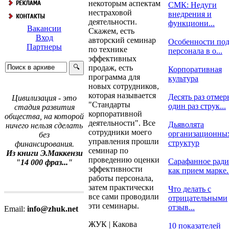
некоторым аспектам
СМК: Недуги
нестраховой
внедрения и
деятельности.
функциони...
Вакансии
Скажем, есть
Вход
авторский семинар
Особенности по
Партнеры
по технике
персонала в о...
эффективных
продаж, есть
Корпоративная
программа для
культура
новых сотрудников,
которая называется
Десять раз отмерь
Цивилизация - это
"Стандарты
один раз струк...
стадия развития
корпоративной
общества, на которой
деятельности". Все
Дьяволята
ничего нельзя сделать
сотрудники моего
организационны
без
управления прошли
структур
финансирования.
семинар по
Из книги Э.Маккензи
проведению оценки
Сарафанное рад
"14 000 фраз..."
эффективности
как прием марке..
работы персонала,
затем практически
Что делать с
все сами проводили
отрицательными
эти семинары.
отзыв...
Email:
info@zhuk.net
ЖУК | Какова
10 показателей