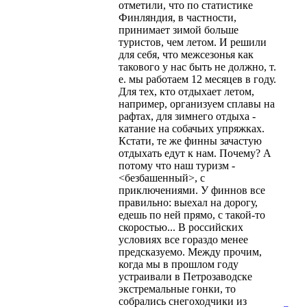
отметили, что по статистике
Финляндия, в частности,
принимает зимой больше
туристов, чем летом. И решили
для себя, что межсезонья как
такового у нас быть не должно, т.
е. мы работаем 12 месяцев в году.
Для тех, кто отдыхает летом,
например, организуем сплавы на
рафтах, для зимнего отдыха -
катание на собачьих упряжках.
Кстати, те же финны зачастую
отдыхать едут к нам. Почему? А
потому что наш туризм -
<безбашенный>, с
приключениями. У финнов все
правильно: выехал на дорогу,
едешь по ней прямо, с такой-то
скоростью... В российских
условиях все гораздо менее
предсказуемо. Между прочим,
когда мы в прошлом году
устраивали в Петрозаводске
экстремальные гонки, то
собрались снегоходчики из