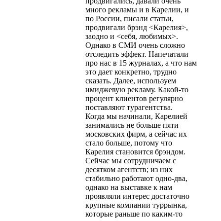
продвигались, давали очень
много рекламы и в Карелии, и
по России, писали статьи,
продвигали брэнд <Карелия>,
заодно и <себя, любимых>.
Однако в СМИ очень сложно
отследить эффект. Напечатали
про нас в 15 журналах, а что нам
это дает конкретно, трудно
сказать. Далее, используем
имиджевую рекламу. Какой-то
процент клиентов регулярно
поставляют турагентства.
Когда мы начинали, Карелией
занимались не больше пяти
московских фирм, а сейчас их
стало больше, потому что
Карелия становится брэндом.
Сейчас мы сотрудничаем с
десятком агентств; из них
стабильно работают одно-два,
однако на выставке к нам
проявляли интерес достаточно
крупные компании туррынка,
которые раньше по каким-то