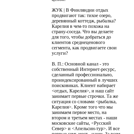
ЖУК | В Финляндии отдых
продвигают так: тихое озеро,
деревянный коттедж, рыбалка?
Карелия в чем-то похожа на
страну-соседа. Что вы делаете
для того, чтобы добраться до
клиентов среднеценового
сегмента, как продвигаете свои
услуги?
В. П.: Основной канал - это
собственный Интернет-ресурс,
сделанный профессионально,
проиндексированный в лучших
поисковиках. Клиент набирает
<отдых, Карелия>, и наш сайт
занимает первые строчки. Та же
ситуация со словами <рыбалка,
Карелия>. Кроме того что мы
занимаем первое место, на
втором и третьем местах - наши
московские сайты, <Русский
Север> и <Апельсин-тур>. И все
первые семь мест - наши. За всем