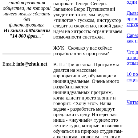
один 
стадия развития
напрокат. Теперь Северо-
общества, на которой
Западное Бюро Путешествий
Дьяв
ничего нельзя сделать
уходит от этого, мы ведем
орга
без
<пилотов> гуськом, инструктор
стру
финансирования.
следит за скоростью, порой даже
Из книги Э.Маккензи
идем на хитрость: ограничиваем
Сара
"14 000 фраз..."
возможности снегохода.
как п
ЖУК | Сколько у вас сейчас
Что д
разработанных программ?
отри
отзыв
Email:
info@zhuk.net
В. П.: Три десятка. Программы
делятся на массовые,
10 по
корпоративные, обучающие и
социа
индивидуальные. Очень много
разрабатывается
индивидуальных программ,
когда клиент просто звонит и
Чита
говорит: <Хочу это>. Наша
задача - разработать маршрут,
предложить цену. Интересная
ниша - <научный> туризм: это
летние туры, которые позволяют
обучаться на природе студентам-
археологам, зоологам, геологам,