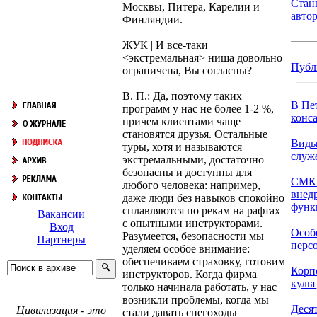
Стан
Москвы, Питера, Карелии и
авто
Финляндии.
ЖУК | И все-таки
<экстремальная> ниша довольно
Публ
ограничена, Вы согласны?
В. П.: Да, поэтому таких
В Пе
программ у нас не более 1-2 %,
конса
причем клиентами чаще
становятся друзья. Остальные
Виды
туры, хотя и называются
служ
экстремальными, достаточно
безопасны и доступны для
СМК:
любого человека: например,
внед
даже люди без навыков спокойно
функ
сплавляются по рекам на рафтах
Вакансии
с опытными инструкторами.
Вход
Особ
Разумеется, безопасности мы
Партнеры
персо
уделяем особое внимание:
обеспечиваем страховку, готовим
Корп
инструкторов. Когда фирма
культ
только начинала работать, у нас
возникли проблемы, когда мы
Десят
Цивилизация - это
стали давать снегоходы