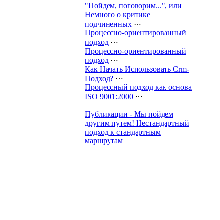
"Пойдем, поговорим...", или
Немного о критике
подчиненных
⋯
Процессно-ориентированный
подход
⋯
Процессно-ориентированный
подход
⋯
Как Начать Использовать Crm-
Подход?
⋯
Процессный подход как основа
ISO 9001:2000
⋯
Публикации - Мы пойдем
другим путем! Нестандартный
подход к стандартным
маршрутам