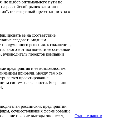
я, но выбор оптимального пути не
 на российский рынок капитала
стол", посвященный презентации этого
фицировать ее на соответствие
желание следовать модным
не продуманного решения, к сожалению,
ачального мотива донести ее основные
ав, руководитель проектов компании
еме предприятия и ее возможностям.
еличением прибыли, между тем как
атривается проектирование
нием системы лояльности. Бояршинов
4.
уководителей российских предприятий
для фирм, осуществляющих формирование
азование и какие выгоды оно несет,
Станьте нашим