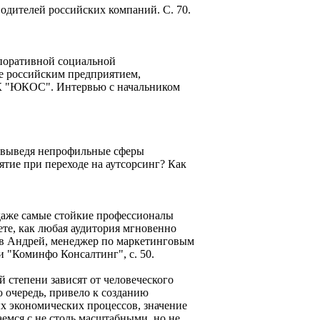
одителей российских компаний. С. 70.
рпоративной социальной
е российским предприятием,
НК "ЮКОС". Интервью с начальником
, выведя непрофильные сферы
ятие при переходе на аутсорсинг? Как
 даже самые стойкие профессионалы
ете, как любая аудитория мгновенно
еев Андрей, менеджер по маркетинговым
 "Коминфо Консалтинг", с. 50.
 степени зависят от человеческого
 очередь, привело к созданию
ых экономических процессов, значение
аемся с не столь масштабными, но не