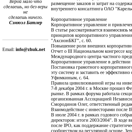
Верой мало что
размещение заказов и затрат на содерж
сделаешь, но без веры
внутреннего консалтинга ОАО "Карель
не
сделаешь ничего.
Корпоративное управление
Сэмюэл Батлер
Корпоративное управление и привлече
В статье рассматривается взаимосвяз
принципов корпоративного управления,
"АксионБКГ", с. 60.
Повышение роли внешних корпоративн
Email:
info@zhuk.net
Отчет о III Национальном конгрессе к
Международного центра частного предп
Корпоративное управление в действии
Постановка грамотного корпоративног
эту систему и заставить ее эффективн
Уфимкиным, с. 64.
Правила цивилизованной игры на инв
7-8 декабря 2004 г. в Москве прошел
рынке. В рамках форума работала секц
организованная Ассоциацией Независ
Смородинов Олег, ответственный редак
Взаимодействие с инвесторами после I
В июле 2004 г. в рамках годового соб
директоров: итоги 2003/2004". В ходе 
после IPO, как поддержание стратеги
сообществом на регулярной основе. Зерн