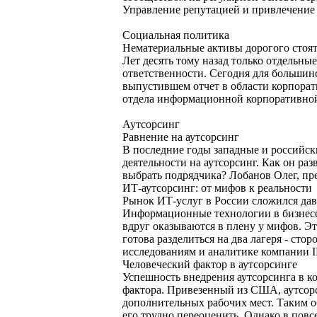
Управление репутацией и привлечение 
Социальная политика
Нематериальные активы дорогого стоя
Лет десять тому назад только отдельн
ответственности. Сегодня для большин
выпустившем отчет в области корпора
отдела информационной корпоративно
Аутсорсинг
Равнение на аутсорсинг
В последние годы западные и российск
деятельности на аутсорсинг. Как он ра
выбрать подрядчика? Лобанов Олег, пре
ИТ-аутсорсинг: от мифов к реальности
Рынок ИТ-услуг в России сложился да
Информационные технологии в бизнесе,
вдруг оказываются в плену у мифов. Эт
готова разделиться на два лагеря - ст
исследованиям и аналитике компании I
Человеческий фактор в аутсорсинге
Успешность внедрения аутсорсинга в ко
фактора. Привезенный из США, аутсорс
дополнительных рабочих мест. Таким об
его трудно переоценить. Однако в повс