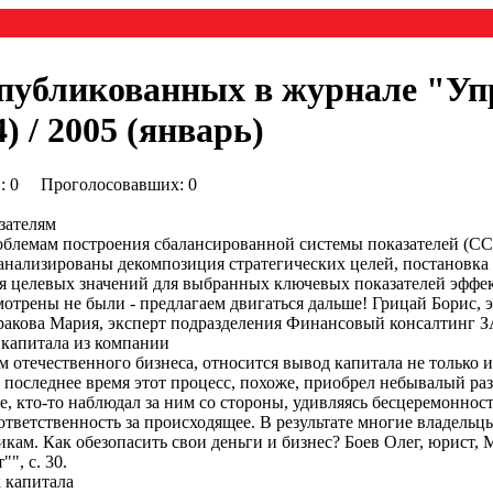
опубликованных в журнале "Уп
 / 2005 (январь)
0) : 0 Проголосовавших: 0
зателям
блемам построения сбалансированной системы показателей (СС
нализированы декомпозиция стратегических целей, постановка 
я целевых значений для выбранных ключевых показателей эффе
отрены не были - предлагаем двигаться дальше! Грицай Борис,
акова Мария, эксперт подразделения Финансовый консалтинг З
 капитала из компании
м отечественного бизнеса, относится вывод капитала не только и
последнее время этот процесс, похоже, приобрел небывалый раз
, кто-то наблюдал за ним со стороны, удивляясь бесцеремоннос
ответственность за происходящее. В результате многие владельц
кам. Как обезопасить свои деньги и бизнес? Боев Олег, юрист,
", с. 30.
 капитала