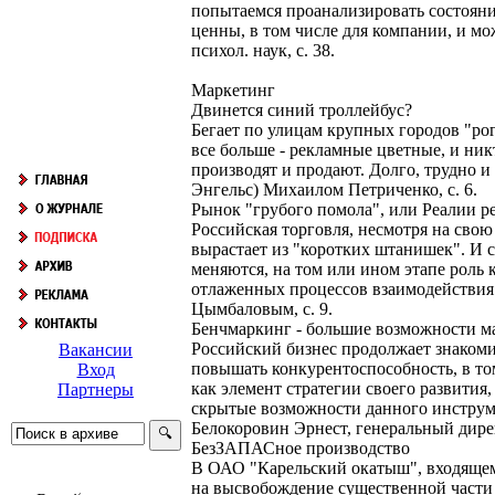
попытаемся проанализировать состояни
ценны, в том числе для компании, и мо
психол. наук, с. 38.
Маркетинг
Двинется синий троллейбус?
Бегает по улицам крупных городов "рог
все больше - рекламные цветные, и ник
производят и продают. Долго, трудно 
Энгельс) Михаилом Петриченко, с. 6.
Рынок "грубого помола", или Реалии р
Российская торговля, несмотря на сво
вырастает из "коротких штанишек". И 
меняются, на том или ином этапе роль 
отлаженных процессов взаимодействия
Цымбаловым, с. 9.
Бенчмаркинг - большие возможности м
Российский бизнес продолжает знаком
Вакансии
повышать конкурентоспособность, в то
Вход
как элемент стратегии своего развития
Партнеры
скрытые возможности данного инструм
Белокоровин Эрнест, генеральный дире
БезЗАПАСное производство
В ОАО "Карельский окатыш", входящем 
на высвобождение существенной части 