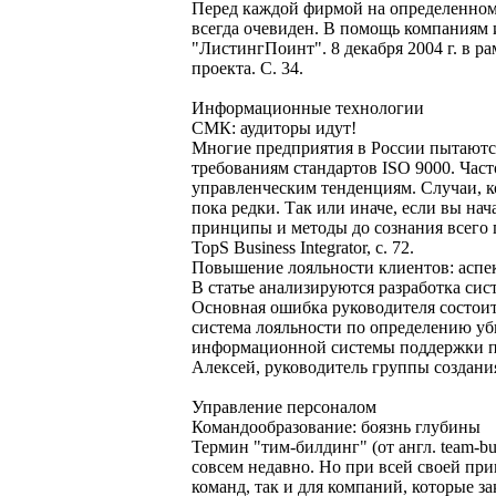
Перед каждой фирмой на определенном 
всегда очевиден. В помощь компаниям 
"ЛистингПоинт". 8 декабря 2004 г. в 
проекта. С. 34.
Информационные технологии
СМК: аудиторы идут!
Многие предприятия в России пытаются
требованиям стандартов ISO 9000. Част
управленческим тенденциям. Случаи, к
пока редки. Так или иначе, если вы на
принципы и методы до сознания всего п
TopS Business Integrator, с. 72.
Повышение лояльности клиентов: асп
В статье анализируются разработка си
Основная ошибка руководителя состоит
система лояльности по определению уб
информационной системы поддержки пр
Алексей, руководитель группы создани
Управление персоналом
Командообразование: боязнь глубины
Термин "тим-билдинг" (от англ. team-b
совсем недавно. Но при всей своей при
команд, так и для компаний, которые з