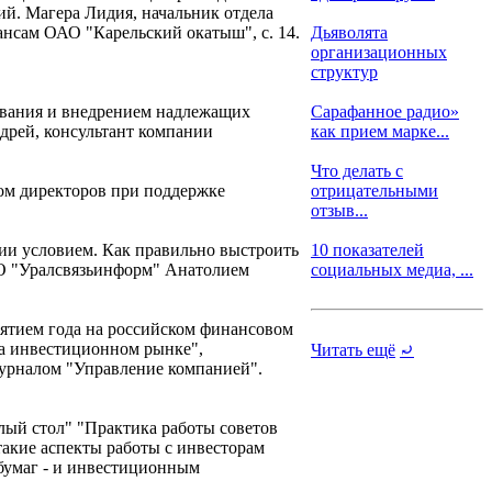
ий. Магера Лидия, начальник отдела
нсам ОАО "Карельский окатыш", с. 14.
Дьяволята
организационных
структур
ования и внедрением надлежащих
Сарафанное радио»
дрей, консультант компании
как прием марке...
Что делать с
ом директоров при поддержке
отрицательными
отзыв...
ии условием. Как правильно выстроить
10 показателей
ОАО "Уралсвязьинформ" Анатолием
социальных медиа, ...
ятием года на российском финансовом
на инвестиционном рынке",
Читать ещё
⤾
урналом "Управление компанией".
лый стол" "Практика работы советов
такие аспекты работы с инвесторам
бумаг - и инвестиционным