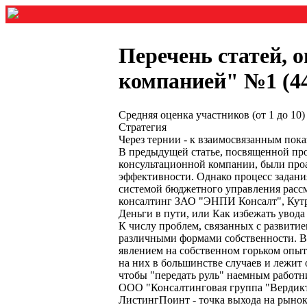
Перечень статей, 
компанией" №1 (44)
Средняя оценка участников (от 1 до 1
Стратегия
Через тернии - к взаимосвязанным пока
В предыдущей статье, посвященной про
консультационной компании, были проа
эффективности. Однако процесс задани
системой бюджетного управления рассм
консалтинг ЗАО "ЭНПИ Консалт", Кутр
Деньги в пути, или Как избежать увода
К числу проблем, связанных с развитие
различными формами собственности. В 
явлением на собственном горьком опыте
на них в большинстве случаев и лежит 
чтобы "передать руль" наемным работни
ООО "Консалтинговая группа "Вердикт"
ЛистингПоинт - точка выхода на рынок