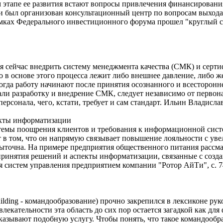
этапе ее развития встают вопросы привлечения финансировани
и был организован консультационный центр по вопросам выхода
рамках Федерального инвестиционного форума прошел "круглый 
 сейчас внедрить систему менеджмента качества (СМК) и серти
о в основе этого процесса лежит либо внешнее давление, либо 
огда работу начинают после принятия осознанного и всесторон
чали разработку и внедрение СМК, следует независимо от первон
ерсонала, чего, кстати, требует и сам стандарт. Ильин Владисл
екты информатизации
стемы поощрения клиентов и требования к информационной сист
 в том, что он напрямую связывает повышение лояльности с ув
ыточна. На примере предприятия общественного питания рассм
инятия решений и аспекты информатизации, связанные с созда
я систем управления предприятием компании "Ротор АйТи", с. 7
uilding - командообразование) прочно закрепился в лексиконе р
влекательности эта область до сих пор остается загадкой как 
аказывают подобную услугу. Чтобы понять, что такое командообр