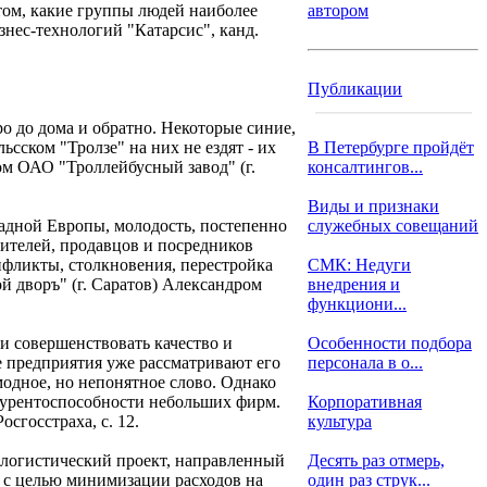
том, какие группы людей наиболее
автором
знес-технологий "Катарсис", канд.
Публикации
о до дома и обратно. Некоторые синие,
ьсском "Тролзе" на них не ездят - их
В Петербурге пройдёт
ом ОАО "Троллейбусный завод" (г.
консалтингов...
Виды и признаки
адной Европы, молодость, постепенно
служебных совещаний
ителей, продавцов и посредников
онфликты, столкновения, перестройка
СМК: Недуги
 дворъ" (г. Саратов) Александром
внедрения и
функциони...
 совершенствовать качество и
Особенности подбора
 предприятия уже рассматривают его
персонала в о...
модное, но непонятное слово. Однако
курентоспособности небольших фирм.
Корпоративная
сгосстраха, с. 12.
культура
 логистический проект, направленный
Десять раз отмерь,
н с целью минимизации расходов на
один раз струк...