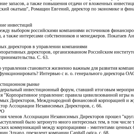
ание запасов, а также повышения отдачи от вложенных инвестиц
ский окатыш", Ромащин Евгений, директор по экономике и фина
ние инвестиций
ь между выбором российскими компаниями источников финансир
 а также интересами собственников и менеджеров. Покатаев Ан
ых директоров в управлении компаниями
орпоративных директоров, организованном Российским институт
ринимательства. С. 63.
о управления становится жизненно важным для развития компан
о функционировать? Интервью с и. о. генерального директора 
естиционном рынке
 Федеральный инвестиционный форум, ставший итоговым меропри
ия "Корпоративное управление: правила цивилизованной игры 
имых Директоров, Международной финансовой корпорацией и ж
тор Ассоциации Независимых Директоров, с. 66.
PO
рания членов Ассоциации Независимых Директоров прошел "круг
выступлений было затронуто много интересных тем, в том числе 
ческих коммуникаций между корпорациями - эмитентами ценных 
ин Эдуард, президент компании CapitalLogica, с. 68.