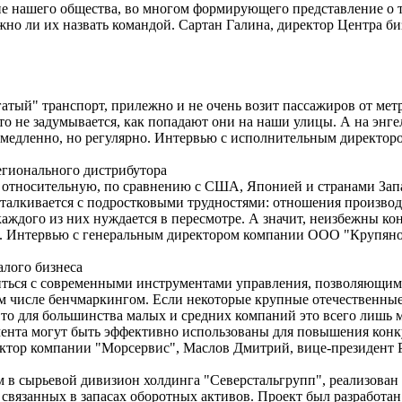
е нашего общества, во многом формирующего представление о 
жно ли их назвать командой. Сартан Галина, директор Центра би
атый" транспорт, прилежно и не очень возит пассажиров от метр
то не задумывается, как попадают они на наши улицы. А на энгел
и медленно, но регулярно. Интервью с исполнительным директор
егионального дистрибутора
ю относительную, по сравнению с США, Японией и странами Зап
сталкивается с подростковыми трудностями: отношения производ
каждого из них нуждается в пересмотре. А значит, неизбежны к
. Интервью с генеральным директором компании ООО "Крупяной
алого бизнеса
иться с современными инструментами управления, позволяющими
м числе бенчмаркингом. Если некоторые крупные отечественные
, то для большинства малых и средних компаний это всего лишь 
ента могут быть эффективно использованы для повышения кон
ктор компании "Морсервис", Маслов Дмитрий, вице-президент Ро
в сырьевой дивизион холдинга "Северстальгрупп", реализован
связанных в запасах оборотных активов. Проект был разработа