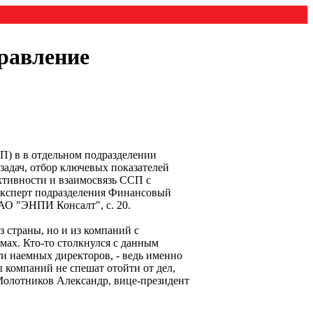
равление
П) в в отдельном подразделении
задач, отбор ключевых показателей
ктивности и взаимосвязь ССП с
 эксперт подразделения Финансовый
АО "ЭНПИ Консалт", с. 20.
з страны, но и из компаний с
мах. Кто-то столкнулся с данным
ти наемных директоров, - ведь именно
ы компаний не спешат отойти от дел,
 Молотников Александр, вице-президент