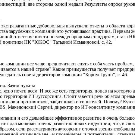
инвестиций: две стороны одной медали Результаты опроса руков
т
ые экстравагантные добровольцы выпускали отчеты в области ко
ства зарубежных компаний это устоявшаяся практика. Первым ж
тивной ответственности по международным стандартам, стала 
й политики НК "ЮКОС" Татьяной Исмаиловой, с. 42.
ие компании все чаще предпочитают снять с себя часть проблем
звивается в нашей стране? Какие преимущества получает предпри
дседатель совета директоров компании "КорпусГрупп", с. 46.
вно. Зачем нужны
 ясно почти всем. И все же есть территория, попав на которую
о территория ИТ-аутсорсинга. Стоит завести речь об этом предм
оронников и противников, защитников и гонителей. Почему? Куз
BS, Македонский Сергей, директор по ИТ-консалтингу компании
мпании и его дальнейшее эффективное развитие в очень большой
инг дал мощный толчок развитию новых индустрий, что, в свою
разом, если рассматривать аутсорсинг с точки зрения глобальн
едневной жизни все мы - и провайдеры, и потребители - сталкив