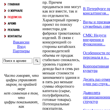
пр. Причем
продаваться они могут
В Петербурге п
как все вместе, так и
консалтингов...
по отдельности.
Характерный пример -
Виды и призна
проект по поиску
служебных сов
инвестора для
фабрики трикотажных
СМК: Недуги
изделий. В связи с
внедрения и
конкуренцией со
Вакансии
функциони...
стороны китайских
Вход
производителей
Партнеры
Особенности п
объемы ее продаж
персонала в о...
стабильно снижались,
уровень годового
Корпоративная
дохода был в семь раз
культура
меньше стоимости
Часто говорят, что
занимаемого здания и
Десять раз отме
цифры управляют
в пять раз меньше
один раз струк..
миром, по крайней
суммы оборотного
мере
капитала (сырье,
Дьяволята
нет сомнения в том,
полуфабрикаты,
организационн
что
готовые товары).
структур
цифры показывают,
Потенциальные
как
покупатели,