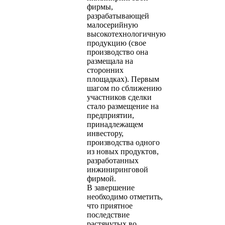
фирмы,
разрабатывающей
малосерийную
высокотехнологичную
продукцию (свое
производство она
размещала на
сторонних
площадках). Первым
шагом по сближению
участников сделки
стало размещение на
предприятии,
принадлежащем
инвестору,
производства одного
из новых продуктов,
разработанных
инжиниринговой
фирмой.
В завершение
необходимо отметить,
что приятное
последствие
растянутых во