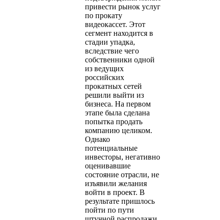
привести рынок услуг
по прокату
видеокассет. Этот
сегмент находится в
стадии упадка,
вследствие чего
собственники одной
из ведущих
российских
прокатных сетей
решили выйти из
бизнеса. На первом
этапе была сделана
попытка продать
компанию целиком.
Однако
потенциальные
инвесторы, негативно
оценивавшие
состояние отрасли, не
изъявили желания
войти в проект. В
результате пришлось
пойти по пути
штучной распродажи