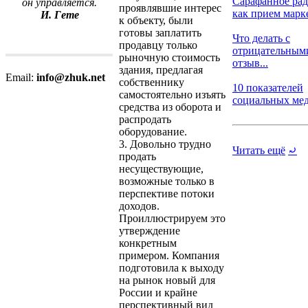
Сарафанное ра
он управляется.
проявлявшие интерес
как прием марке
И. Гете
к объекту, были
готовы заплатить
Что делать с
продавцу только
отрицательным
рыночную стоимость
отзыв...
здания, предлагая
Email:
info@zhuk.net
собственнику
10 показателей
самостоятельно изъять
социальных меди
средства из оборота и
распродать
оборудование.
3. Довольно трудно
Читать ещё
⤾
продать
несуществующие,
возможные только в
перспективе потоки
доходов.
Проиллюстрируем это
утверждение
конкретным
примером. Компания
подготовила к выходу
на рынок новый для
России и крайне
перспективный вид