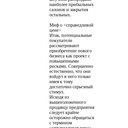
наиболее прибыльных
салонов и закрытия
остальных.
Миф о <справедливой
цене>
Итак, потенциальные
покупатели
рассматривают
приобретение нового
бизнеса как проект с
повышенными
рисками. Совершенно
естественно, что они
войдут в него только
имея к тому
достаточно серьезный
стимул.
Исходя из
вышеизложенного
продавцу предприятия
следует крайне
осторожно обращаться
с термином
<справедливая цена>.