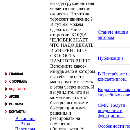
из задач руководителя
является повышение
скорости. Но что же
тормозит движение ?
И тут мы можем
сделать важное
Станьте нашим
открытие. КОГДА
автором
ЧЕЛОВЕК ЗНАЕТ
ЧТО НАДО ДЕЛАТЬ
И УВЕРЕН - ЕГО
СКОРОСТЬ
Публикации
НАМНОГО ВЫШЕ.
Вспомните какое-
нибудь дело в котором
В Петербурге п
вы себя считаете
консалтингов...
мастером и у вас есть
в этом уверенность. И
Виды и призна
вы увидите, что вы
служебных сов
можете делать это
быстро, вы можете
СМК: Недуги
быстро принимать
внедрения и
решения и
функциони...
реагировать на
Вакансии
изменения
Вход
Особенности п
обстоятельств. А
Партнеры