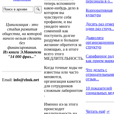
персонала в о...
теперь вспомните
какое-нибудь дело в
Корпоративная
котором вы
культура
чувствуете себя
профаном, и вы
Десять раз отме
Цивилизация - это
увидите много
один раз струк..
стадия развития
сомнений как
общества, на которой
поступить долгие
Дьяволята
ничего нельзя сделать
раздумья и большое
организационн
без
желание обратится за
структур
финансирования.
помощью, а в итоге
Из книги Э.Маккензи
всего этого
Сарафанное ра
"14 000 фраз..."
МЕДЛИТЕЛЬНОСТЬ.
как прием марке
Когда точные ходы не
Что делать с
известны или часто
отрицательным
меняются,
отзыв...
Email:
info@zhuk.net
организация кажется
для сотрудников
10 показателей
сложным лабиринтом
социальных меди
.
Именно из-за этого
происходит
Читать ещё
⤾
медлительность на