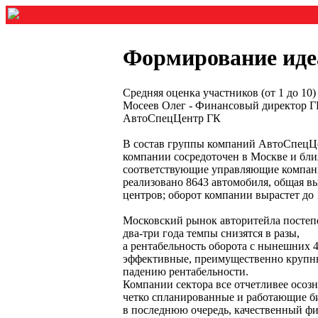
Формирование иде
Средняя оценка участников (от 1 до 1
Мосеев Олег - Финансовый директор 
АвтоСпецЦентр ГК
В состав группы компаний АвтоСпецЦент
компании сосредоточен в Москве и бл
соответствующие управляющие компании
реализовано 8643 автомобиля, общая в
центров; оборот компании вырастет до 
Московский рынок авторитейла постепен
два-три года темпы снизятся в разы,
а рентабельность оборота с нынешних 
эффективные, преимущественно крупны
падению рентабельности.
Компании сектора все отчетливее осоз
четко спланированные и работающие б
в последнюю очередь, качественный ф