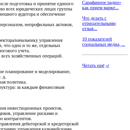
Сарафанное радио»
числе подготовка и принятие единого
как прием марке...
а во всех юридических лицах группы
внешнего аудитора и обеспечение
Что делать с
отрицательными
с персоналом, непрофильных активов,
отзыв...
10 показателей
ектора/начальнику управления
социальных медиа, ...
, что одно и то же, отдельных
огового учета.
 всех хозяйственных операций.
Читать ещё
⤾
ое планирование и моделирование,
 д.
ная политика.
руктура: за каждым финансовым
ания инвестиционных проектов,
иков, управление рисками и
ю контрагентов.
управления дебиторской и кредиторской
рограмму управления казначейскими