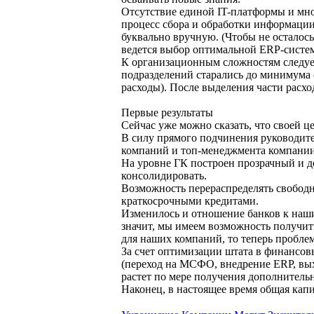
Отсутствие единой IT-платформы и мн
процесс сбора и обработки информации
буквально вручную. (Чтобы не осталось
ведется выбор оптимальной ERP-системы
К организационным сложностям следует 
подразделений старались до минимума 
расходы). После выделения части расхо
Первые результаты
Сейчас уже можно сказать, что своей 
В силу прямого подчинения руководит
компаний и топ-менеджмента компании
На уровне ГК построен прозрачный и до
консолидировать.
Возможность перераспределять свободн
краткосрочными кредитами.
Изменилось и отношение банков к наш
значит, мы имеем возможность получи
для наших компаний, то теперь проблем
За счет оптимизации штата в финансов
(переход на МСФО, внедрение ERP, вых
растет по мере получения дополнитель
Наконец, в настоящее время общая кап