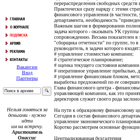
перераспределения свободных средств 
Практически сразу наряду с этими стр
финансового управления (в частности,
департамента, необходимость "приведе
Важным шагом в формировании полноце
задача которого - оказывать УК групп
сопровождению. Весьма показателен в 
"сборщика отчетности" по группе, то в 
руководитель, в задачи которого входят:
# управление стоимостью компании;
# стратегическое планирование;
# оценка текущего состояния компании 
Вакансии
# оперативное управление прибылью, 
Вход
# управление финансовым блоком, мет
Партнеры
выработка предложений по ее соверше
Глава финансового центра - финансовы
управляющей компании, как это принят
директоров служит своего рода заслон
Нельзя гоняться за
На пути к образцовому финансовому ц
деньгами - нужно
Сегодня в состав финансового департам
идти
управление экономического планирован
им на встречу.
Коротко рассмотрим основные функции
Аристоитель
Онассис
Централизованная бухгалтерия