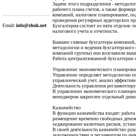
Задачи этого подразделения - методоло
рабочего плана счетов, а также формир
компаний, налоговое планирование, под
проведения регулярных аудиторских пр
Email:
info@zhuk.net
Бухгалтерия состоит из пяти отделов: п
налогового учета и отчетности.
Бывшие главные бухгалтеры компаний,
методологии и ведения бухгалтерского и
компаний группы) они возглавили выше
Работа централизованной бухгалтерии 
Управление экономического планирова
Управление определяет методологию по
управленческий учет, анализ эффектив
Деятельность управления регламентиру
В управлении экономического планиро
менеджером закреплен отдельный дивизи
Казначейство
В функции казначейства входят: работ
размещение временно свободных денеж
хеджирование валютных рисков, устан
В своей деятельности казначейство ру
задолженностями и регламентом по ин