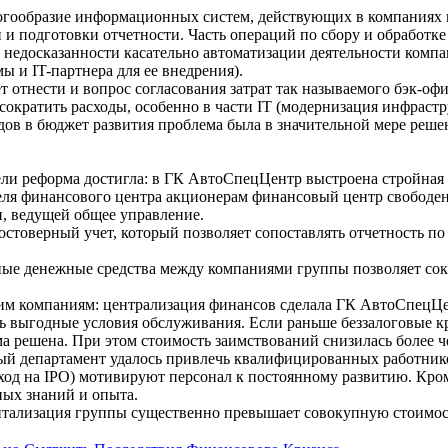
огообразие информационных систем, действующих в компаниях 
 и подготовки отчетности. Часть операций по сбору и обработк
 недосказанности касательно автоматизации деятельности компан
 и IT-партнера для ее внедрения).
отнести и вопрос согласования затрат так называемого бэк-офи
сократить расходы, особенно в части IT (модернизация инфраст
дов в бюджет развития проблема была в значительной мере реше
цели реформа достигла: в ГК АвтоСпецЦентр выстроена стройная 
еля финансового центра акционерам финансовый центр свободен
, ведущей общее управление.
стоверный учет, который позволяет сопоставлять отчетность по
ые денежные средства между компаниями группы позволяет сок
им компаниям: централизация финансов сделала ГК АвтоСпецЦе
ть выгодные условия обслуживания. Если раньше беззалоговые 
а решена. При этом стоимость заимствований снизилась более ч
ый департамент удалось привлечь квалифицированных работник
од на IPO) мотивируют персонал к постоянному развитию. Кром
ных знаний и опыта.
итализация группы существенно превышает совокупную стоимос