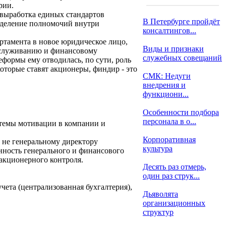
рии.
 выработка единых стандартов
В Петербурге пройдёт
еделение полномочий внутри
консалтингов...
тамента в новое юридическое лицо,
Виды и признаки
обслуживанию и финансовому
служебных совещаний
формы ему отводилась, по сути, роль
которые ставят акционеры, финдир - это
СМК: Недуги
внедрения и
функциони...
Особенности подбора
персонала в о...
стемы мотивации в компании и
Корпоративная
 не генеральному директору
культура
нность генерального и финансового
акционерного контроля.
Десять раз отмерь,
один раз струк...
чета (централизованная бухгалтерия),
Дьяволята
организационных
структур