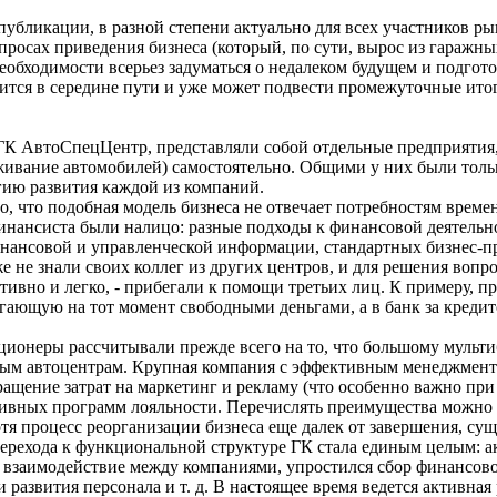
 публикации, в разной степени актуально для всех участников ры
опросах приведения бизнеса (который, по сути, вырос из гаражн
еобходимости всерьез задуматься о недалеком будущем и подгот
дится в середине пути и уже может подвести промежуточные ито
 ГК АвтоСпецЦентр, представляли собой отдельные предприятия
уживание автомобилей) самостоятельно. Общими у них были тол
гию развития каждой из компаний.
но, что подобная модель бизнеса не отвечает потребностям врем
финансиста были налицо: разные подходы к финансовой деятельно
инансовой и управленческой информации, стандартных бизнес-пр
е не знали своих коллег из других центров, и для решения вопр
тивно и легко, - прибегали к помощи третьих лиц. К примеру, п
гающую на тот момент свободными деньгами, а в банк за креди
ционеры рассчитывали прежде всего на то, что большому мульт
ным автоцентрам. Крупная компания с эффективным менеджментом
ращение затрат на маркетинг и рекламу (что особенно важно при
ивных программ лояльности. Перечислять преимущества можно 
хотя процесс реорганизации бизнеса еще далек от завершения, с
перехода к функциональной структуре ГК стала единым целым: 
о взаимодействие между компаниями, упростился сбор финансов
 развития персонала и т. д. В настоящее время ведется активна