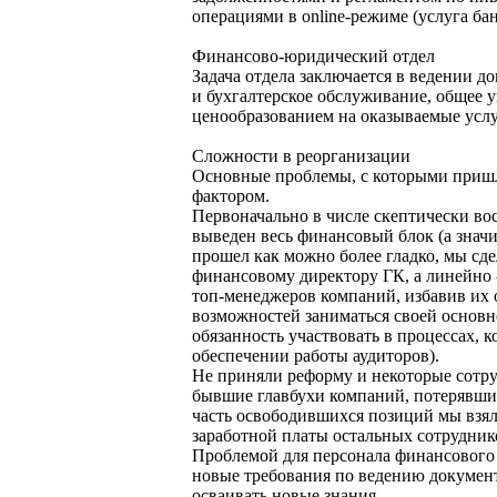
операциями в online-режиме (услуга бан
Финансово-юридический отдел
Задача отдела заключается в ведении 
и бухгалтерское обслуживание, общее 
ценообразованием на оказываемые усл
Сложности в реорганизации
Основные проблемы, с которыми пришл
фактором.
Первоначально в числе скептически во
выведен весь финансовый блок (а знач
прошел как можно более гладко, мы с
финансовому директору ГК, а линейно 
топ-менеджеров компаний, избавив их
возможностей заниматься своей основн
обязанность участвовать в процессах, 
обеспечении работы аудиторов).
Не приняли реформу и некоторые сотруд
бывшие главбухи компаний, потерявшие
часть освободившихся позиций мы взял
заработной платы остальных сотрудник
Проблемой для персонала финансового 
новые требования по ведению документ
осваивать новые знания.