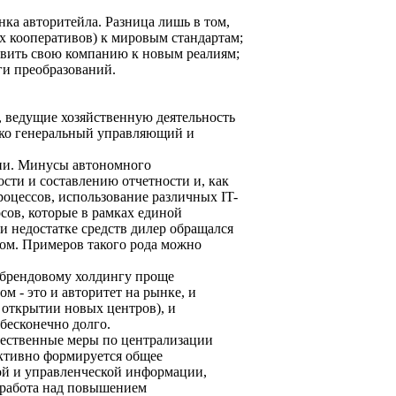
нка авторитейла. Разница лишь в том,
ых кооперативов) к мировым стандартам;
овить свою компанию к новым реалиям;
ги преобразований.
, ведущие хозяйственную деятельность
ько генеральный управляющий и
ени. Минусы автономного
сти и составлению отчетности и, как
оцессов, использование различных IT-
осов, которые в рамках единой
ри недостатке средств дилер обращался
том. Примеров такого рода можно
ибрендовому холдингу проще
 - это и авторитет на рынке, и
 открытии новых центров), и
бесконечно долго.
ущественные меры по централизации
активно формируется общее
ой и управленческой информации,
я работа над повышением