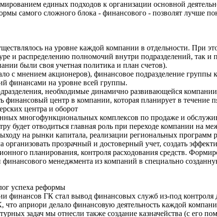
мированием единых подходов к организации основной деятельн
формы самого сложного блока - финансового - позволят лучше п
ществлялось на уровне каждой компании в отдельности. При э
туре и распределению полномочий внутри подразделений, так и
пании были своя учетная политика и план счетов).
ало с мнением акционеров), финансовое подразделение группы к
й финансами на уровне всей группы.
одразделения, необходимые динамично развивающейся компании, 
ь финансовый центр в компании, которая планирует в течение п
лерских центра и оборот
ственных многофункциональных комплексов по продаже и обслуж
тру будет отводиться главная роль при переходе компании на м
выходу на рынки капитала, реализации региональных программ р
ача организовать прозрачный и достоверный учет, создать эффек
ионного планирования, контроля расходования средств. Формир
й финансового менеджмента из компаний в специально созданну
лог успеха реформы
ии финансов ГК стал вывод финансовых служб из-под контроля 
, что априори делало финансовую деятельность каждой компани
турных задач мы отнесли также создание казначейства (с его п