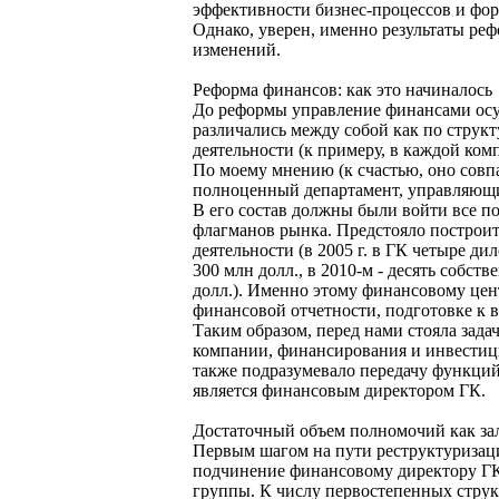
эффективности бизнес-процессов и фор
Однако, уверен, именно результаты ре
изменений.
Реформа финансов: как это начиналось
До реформы управление финансами осу
различались между собой как по струк
деятельности (к примеру, в каждой ком
По моему мнению (к счастью, оно совп
полноценный департамент, управляющи
В его состав должны были войти все п
флагманов рынка. Предстояло построит
деятельности (в 2005 г. в ГК четыре ди
300 млн долл., в 2010-м - десять соб
долл.). Именно этому финансовому цен
финансовой отчетности, подготовке к 
Таким образом, перед нами стояла зад
компании, финансирования и инвестиц
также подразумевало передачу функци
является финансовым директором ГК.
Достаточный объем полномочий как за
Первым шагом на пути реструктуризац
подчинение финансовому директору ГК
группы. К числу первостепенных струк