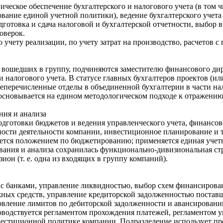
гическое обеспечение бухгалтерского и налогового учета (в том 
ование единой учетной политики), ведение бухгалтерского учет
готовка и сдача налоговой и бухгалтерской отчетности, выбор 
оверок.
о учету реализации, по учету затрат на производство, расчетов 
 вошедших в группу, подчиняются заместителю финансового дир
 налогового учета. В статусе главных бухгалтеров проектов (или
перечисленные отделы в объединенной бухгалтерии в части нал
основывается на едином методологическом подходе к отражению
ния и анализа
дготовки бюджетов и ведения управленческого учета, финансов
ности деятельности компании, инвестиционное планирование и т.
ется положением по бюджетированию; применяется единая учет
вания и анализа сохранилась функционально-дивизиональная ст
он (т. е. одна из входящих в группу компаний).
а с банками, управление ликвидностью, выбор схем финансиров
ных средств, управление кредиторской задолженностью поставщ
овление лимитов по дебиторской задолженности и авансировани
ководствуется регламентом прохождения платежей, регламентом 
вестиционной политике компании. Подразделение использует п