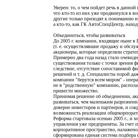
Уверен: то, о чем пойдет речь в данной
что кто-то из них уже продвинулся в в
другие только приходят к пониманию н
а кто-то, как ГК АвтоСпецЦентр, нахо
Объединиться, чтобы развиваться
До 2005 г. компании, входящие ныне в
(т. е. осуществлявшие продажу и обсл
акционеры, которые определяли страте
Примерно два года назад стало очевид
существования только с точки зрения 
следствие, отсутствие сопоставимой ф
решений и т. д. Специалисты порой даж
компании "берутся всем миром" - опера
не в "родственную" компанию, распола
привести множество.
Принимая решение об объединении, ак
развиваться, чем маленьким разрознен
доверие инвесторов и партнеров, и сок
возможность реализации общекорпорат
Реформа стартовала осенью 2005 г., и 
управления уже предприняты. За счет 
корпоративное пространство, налажен
сформирована единая система подбора и