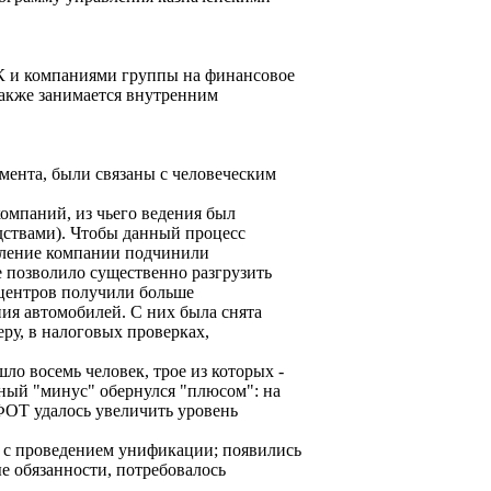
УК и компаниями группы на финансовое
также занимается внутренним
ента, были связаны с человеческим
омпаний, из чьего ведения был
дствами). Чтобы данный процесс
еление компании подчинили
 позволило существенно разгрузить
оцентров получили больше
ия автомобилей. С них была снята
ру, в налоговых проверках,
ло восемь человек, трое из которых -
ный "минус" обернулся "плюсом": на
ФОТ удалось увеличить уровень
х с проведением унификации; появились
е обязанности, потребовалось