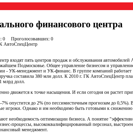
ального финансового центра
0) : 0 Проголосовавших: 0
ГК АвтоСпецЦентр
р входят пять центров продаж и обслуживания автомобилей Audi,
ижайшем Подмосковье. Общее управление бизнесом и управлен
 - УК-менеджмент и УК-финанс. В группе компаний работает 12
ыручка составила 380 млн долл. К 2010 г. ГК АвтоСпецЦентр пл
1 млрд долл.
но движется к точке насыщения. И если сегодня он растет прим
4-7% опустится до 2% (по пессимистичным прогнозам до 0,5%). 
е игроки. Однако и им необходимо быть готовыми к снижению
нают необходимость оптимизации бизнеса. А понятие "эффектив
изнес-процессы, высококвалифицированный персонал, выстроенн
инансовый менеджмент.