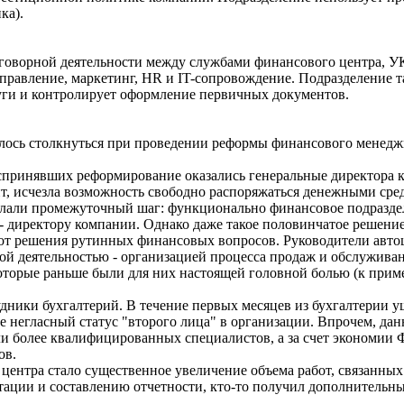
ка).
договорной деятельности между службами финансового центра, 
управление, маркетинг, HR и IT-сопровождение. Подразделение 
уги и контролирует оформление первичных документов.
ось столкнуться при проведении реформы финансового менеджм
спринявших реформирование оказались генеральные директора к
ит, исчезла возможность свободно распоряжаться денежными сре
делали промежуточный шаг: функционально финансовое подразд
- директору компании. Однако даже такое половинчатое решение
 от решения рутинных финансовых вопросов. Руководители авт
ой деятельностью - организацией процесса продаж и обслуживан
которые раньше были для них настоящей головной болью (к приме
ники бухгалтерий. В течение первых месяцев из бухгалтерии уш
 негласный статус "второго лица" в организации. Впрочем, дан
и более квалифицированных специалистов, а за счет экономии 
ов.
центра стало существенное увеличение объема работ, связанны
ации и составлению отчетности, кто-то получил дополнительны