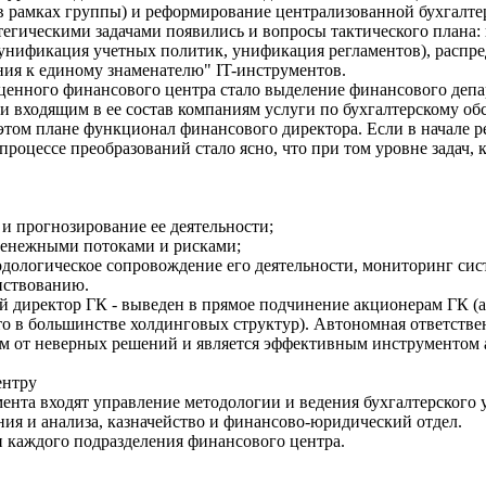
в рамках группы) и реформирование централизованной бухгалте
атегическими задачами появились и вопросы тактического плана:
 унификация учетных политик, унификация регламентов), распр
ния к единому знаменателю" IT-инструментов.
нного финансового центра стало выделение финансового депар
ы и входящим в ее состав компаниям услуги по бухгалтерскому 
этом плане функционал финансового директора. Если в начале ре
процессе преобразований стало ясно, что при том уровне задач, 
и прогнозирование ее деятельности;
денежными потоками и рисками;
одологическое сопровождение его деятельности, мониторинг си
нствованию.
й директор ГК - выведен в прямое подчинение акционерам ГК (а
о в большинстве холдинговых структур). Автономная ответстве
ом от неверных решений и является эффективным инструментом 
ентру
ента входят управление методологии и ведения бухгалтерского у
ия и анализа, казначейство и финансово-юридический отдел.
 каждого подразделения финансового центра.