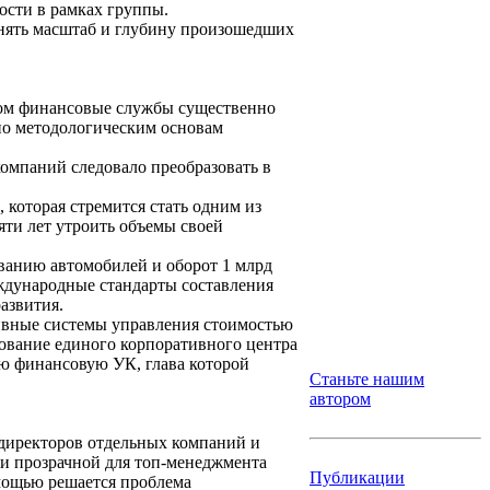
ости в рамках группы.
онять масштаб и глубину произошедших
том финансовые службы существенно
 по методологическим основам
омпаний следовало преобразовать в
которая стремится стать одним из
яти лет утроить объемы своей
иванию автомобилей и оборот 1 млрд
еждународные стандарты составления
азвития.
тивные системы управления стоимостью
ование единого корпоративного центра
ю финансовую УК, глава которой
Станьте нашим
автором
директоров отдельных компаний и
и прозрачной для топ-менеджмента
Публикации
омощью решается проблема