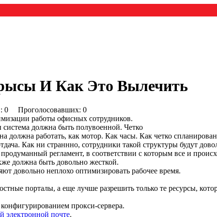
рысы И Как Это Вылечить
0) : 0 Проголосовавших: 0
имизации работы офисных сотрудников.
ы система должна быть полувоенной. Четко
 должна работать, как мотор. Как часы. Как четко спланирован
дача. Как ни страннно, сотрудники такой структуры будут дово
 продуманный регламент, в соответствии с которым все и происх
же должна быть довольно жесткой.
ляют довольно неплохо оптимизировать рабочее время.
востные порталы, а еще лучше разрешить только те ресурсы, кот
и конфигурированием прокси-сервера.
й электронной почте
.