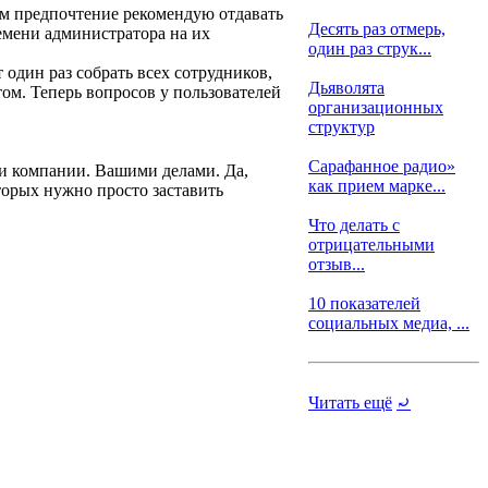
ем предпочтение рекомендую отдавать
Десять раз отмерь,
емени администратора на их
один раз струк...
один раз собрать всех сотрудников,
Дьяволята
ом. Теперь вопросов у пользователей
организационных
структур
Сарафанное радио»
ми компании. Вашими делами. Да,
как прием марке...
торых нужно просто заставить
Что делать с
отрицательными
отзыв...
10 показателей
социальных медиа, ...
Читать ещё
⤾