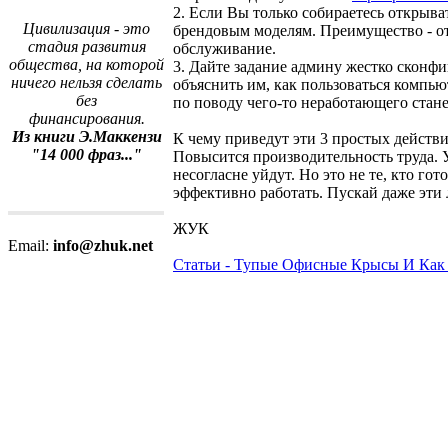
2. Если Вы только собираетесь открыв
Цивилизация - это
брендовым моделям. Преимущество - от
стадия развития
обслуживание.
общества, на которой
3. Дайте задание админу жестко сконфи
ничего нельзя сделать
объяснить им, как пользоваться компью
без
по поводу чего-то неработающего стане
финансирования.
Из книги Э.Маккензи
К чему приведут эти 3 простых действ
"14 000 фраз..."
Повысится производительность труда. У
несогласне уйдут. Но это не те, кто г
эффективно работать. Пускай даже эти
ЖУК
Email:
info@zhuk.net
Статьи - Тупые Офисные Крысы И Как