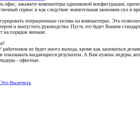
ать офис, закажите компьютеры одинаковой конфигурации, прич
личный сервис и как следствие значительная экономия сил и вр
гурировать операционные сисемы на компьютерах. Это позволит 
тером и выпустить руководство. Пусть это будет Вашим стандарт
т на порядок меньше.
ия?
 работников не будет иного выхода, кроме как заниматься дела
отов показывать выдающиеся результаты. А Вам нужны лидеры, ко
 лидеры - офисные.
 Это Вылечить