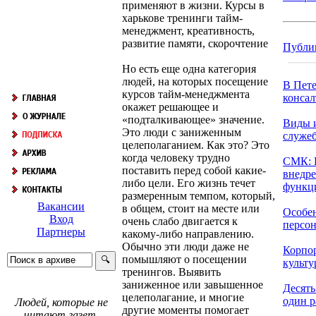
применяют в жизни. Курсы в
харькове тренинги тайм-
менеджмент, креативность,
развитие памяти, скорочтение
Публи
Но есть еще одна категория
людей, на которых посещение
В Пете
курсов тайм-менеджмента
консал
окажет решающее и
«подталкивающее» значение.
Виды 
Это люди с заниженным
служе
целеполаганием. Как это? Это
когда человеку трудно
СМК: 
поставить перед собой какие-
внедре
либо цели. Его жизнь течет
функци
размеренным темпом, который,
Вакансии
в общем, стоит на месте или
Особе
Вход
очень слабо двигается к
персона
Партнеры
какому-либо направлению.
Обычно эти люди даже не
Корпо
помышляют о посещении
культу
тренингов. Выявить
заниженное или завышенное
Десять
целеполагание, и многие
один ра
Людей, которые не
другие моменты помогает
читают газет,