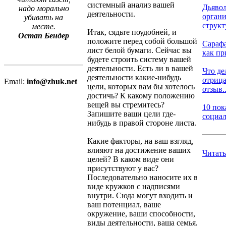
системный анализ вашей
Дьявол
надо морально
деятельности.
орган
убивать на
структ
месте.
Итак, сядьте поудобней, и
Остап Бендер
положите перед собой большой
Сараф
лист белой бумаги. Сейчас вы
как пр
будете строить систему вашей
деятельности. Есть ли в вашей
Что де
деятельности какие-нибудь
отриц
Email:
info@zhuk.net
цели, которых вам бы хотелось
отзыв..
достичь? К какому положению
вещей вы стремитесь?
10 пок
Запишите ваши цели где-
социал
нибудь в правой стороне листа.
Какие факторы, на ваш взгляд,
влияют на достижение ваших
Читать
целей? В каком виде они
присутствуют у вас?
Последовательно наносите их в
виде кружков с надписями
внутри. Сюда могут входить и
ваш потенциал, ваше
окружение, ваши способности,
виды деятельности, ваша семья,