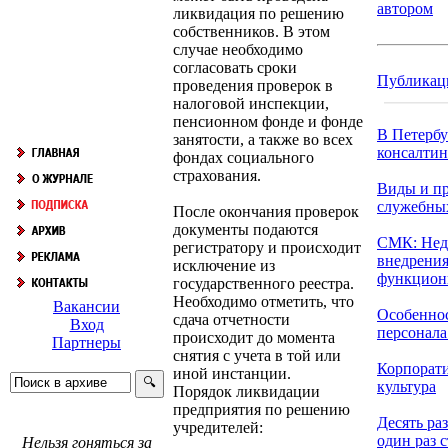
автором
ликвидация по решению
собственников. В этом
случае необходимо
согласовать сроки
Публикац
проведения проверок в
налоговой инспекции,
пенсионном фонде и фонде
В Петербу
занятости, а также во всех
консалтинг
фондах социального
страхования.
Виды и п
служебны
После окончания проверок
документы подаются
СМК: Нед
регистратору и происходит
внедрения
исключение из
функциони
государственного реестра.
Необходимо отметить, что
Вакансии
Особенно
сдача отчетности
Вход
персонала 
происходит до момента
Партнеры
снятия с учета в той или
Корпорат
иной инстанции.
культура
Порядок ликвидации
предприятия по решению
Десять раз
учредителей:
один раз с
Нельзя гоняться за