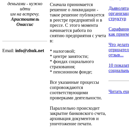
деньгами - нужно
Сначала принимается
Дьяволята
идти
решение о ликвидации -
организа
им на встречу.
такое решение публикуется
структур
Аристоитель
в реестре предприятий и в
Онассис
прессе. С этого момента
Сарафанн
начинается работа по
как прием 
снятию предприятия с учета
в:
Что делать
отрицате
Email:
info@zhuk.net
* налоговой;
отзыв...
* центре занятости;
* фондах социального
10 показа
страхования;
социальных
* пенсионном фонде;
Все указанные процессы
сопровождаются
Читать ещ
соответствующими
проверками деятельности.
Параллельно происходит
закрытие банковского счета,
архивация документов и
уничтожение печати.