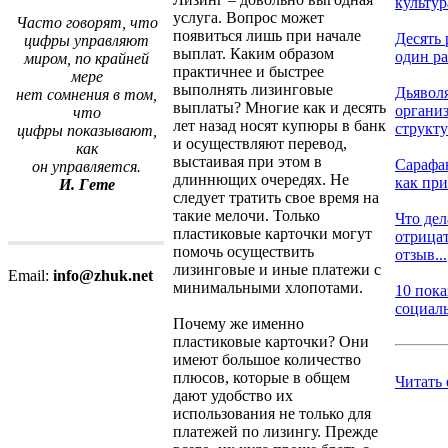
культур
услуга. Вопрос может
Часто говорят, что
появиться лишь при начале
Десять 
цифры управляют
выплат. Каким образом
один ра
миром, по крайней
практичнее и быстрее
мере
выполнять лизинговые
Дьявол
нет сомнения в том,
выплаты? Многие как и десять
органи
что
лет назад носят купюры в банк
структ
цифры показывают,
и осуществляют перевод,
как
выстаивая при этом в
Сарафа
он управляется.
длиннющих очередях. Не
как при
И. Гете
следует тратить свое время на
такие мелочи. Только
Что дел
пластиковые карточки могут
отрица
помочь осуществить
отзыв...
лизинговые и иные платежи с
Email:
info@zhuk.net
минимальными хлопотами.
10 пока
социаль
Почему же именно
пластиковые карточки? Они
имеют большое количество
плюсов, которые в общем
Читать
дают удобство их
использования не только для
платежей по лизингу. Прежде