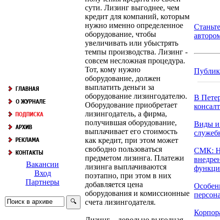
сути. Лизинг выгоднее, чем
кредит для компаний, которым
нужно именно определенное
Станьт
оборудование, чтобы
авторо
увеличивать или убыстрять
темпы производства. Лизинг -
совсем несложная процедура.
Тот, кому нужно
Публик
оборудование, должен
выплатить деньги за
оборудование лизингодателю.
В Пете
Оборудование приобретает
консалт
лизингодатель, а фирма,
получившая оборудование,
Виды и
выплачивает его стоимость
служеб
как кредит, при этом может
свободно пользоваться
СМК: Н
предметом лизинга. Платежи
внедре
Вакансии
лизинга выплачиваются
функци
Вход
поэтапно, при этом в них
Партнеры
добавляется цена
Особен
оборудования и комиссионные
персонал
счета лизингодателя.
Корпор
Лизинг – довольно выгодная