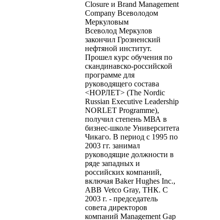
Closure и Brand Management
Company Всеволодом
Меркуловым
Всеволод Меркулов
закончил Грозненский
нефтяной институт.
Прошел курс обучения по
cкандинавско-российской
программе для
руководящего состава
<НОРЛЕТ> (The Nordic
Russian Executive Leadership
NORLET Programme),
получил степень МВА в
бизнес-школе Университета
Чикаго. В период с 1995 по
2003 гг. занимал
руководящие должности в
ряде западных и
российских компаний,
включая Baker Hughes Inc.,
ABB Vetco Gray, ТНК. С
2003 г. - председатель
совета директоров
компаний Management Gap