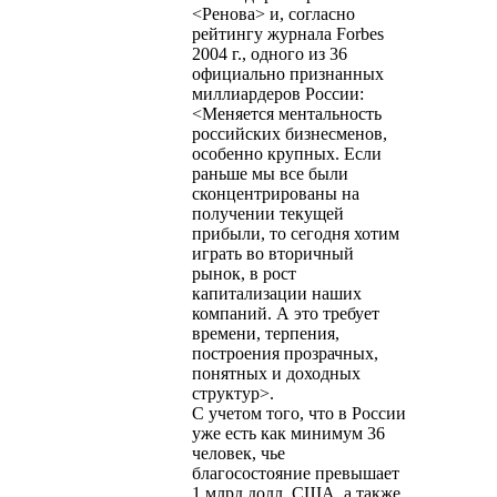
<Ренова> и, согласно
рейтингу журнала Forbes
2004 г., одного из 36
официально признанных
миллиардеров России:
<Меняется ментальность
российских бизнесменов,
особенно крупных. Если
раньше мы все были
сконцентрированы на
получении текущей
прибыли, то сегодня хотим
играть во вторичный
рынок, в рост
капитализации наших
компаний. А это требует
времени, терпения,
построения прозрачных,
понятных и доходных
структур>.
С учетом того, что в России
уже есть как минимум 36
человек, чье
благосостояние превышает
1 млрд долл. США, а также