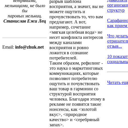
ветряными,
разрыв шаблона
организа
мельницами, не было
восприятия, а значит, вы не
структур
бы
можете ощутить и
паровых мельниц.
прочувствовать то, что вам
Сарафанно
Станислав Ежи Лец
предлагают. А вот,
как прием 
например, сочетание
<мягкая целебная вода> не
Что делать
несет конфликта интересов
отрицате
между каналами
отзыв...
Email:
info@zhuk.net
восприятия и ровно
ложится в сознание
10 показа
потребителей.
социальных
Таким образом, рефилинг -
это наука о маркетинговых
коммуникациях, которые
позволяют потребителю
Читать ещ
ощутить и почувствовать
ваш товар в гармонии со
структурой восприятия
человека. Благодаря этому в
рекламе не появятся такие
нонсенсы, как <золотой
вкус>, <природное
качество> и <серебряный
запах>.