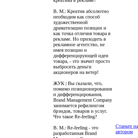
креатива в рекламе?
В. М.: Креатив абсолютно
необходим как способ
художественной
драматизации позиции и
как точка отличия товара в
рекламе. Но приходить в
рекламное агентство, не
имея позиции и
дифференцирующей идеи
товара, - это значит просто
выбросить деньги
акционеров на ветер!
ЖУК | Вы сказали, что,
помимо позиционирования
и дифференцирования,
Brand Management Company
занимается рефилингом
брэндов, товаров и услуг.
Что такое Re-feeling?
Станьте н
В. М.: Re-feeling - это
автором
разработанная Brand