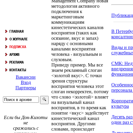
Management Company новая
методология активного
подключения к
Публикац
маркетинговым
коммуникациям
кинестетических каналов
В Петербу
восприятия (таких как
консалтинг
осязание, вкус и запах)
наряду с основными
Виды и пр
каналами восприятия
служебны
человека - визуальным и
слуховым.
СМК: Нед
Приведу пример. Мы все
внедрения
знаем рекламный слоган
функциони
<золотой вкус>. С точки
Вакансии
зрения структуры
Вход
Особеннос
восприятия человека этот
Партнеры
персонала в
слоган некорректен, потому
что слово <золотой> влияет
Корпорати
на визуальный канал
культура
восприятия, в то время как
понятие <вкус> задействует
Десять раз
Если бы Дон-Кихоты
кинестетический канал
один раз с
не
восприятия. Другими
сражались с
словами, происходит
Дьяволята