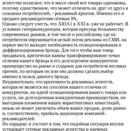
агентства полагают, что в массе своей все товары одинаковы,
поэтому единственное, что может отличить их друг от друга в
сознании потребителей, - рекламный креатив. Именно его и
продают рекламодателям сетевые РА.
Однако следует учесть, что AIDA1 в XXI в. уже не работает. В
условиях гиперконкуренции, которая присуща большинству
современных рынков, в том числе и российскому, где на
потребителя обрушивается целый поток рекламы из СМИ, на
первое место выходит необходимость позиционирования и
дифференцирования брэнда. Для того чтобы ваш товар
продавался, критически важны трансформирование точки
отличия вашего брэнда в его долгосрочное конкурентное
преимущество на рынке и создание для потребителя весомых
причин, по которым он или она должны сделать выбор
именно в пользу данного брэнда.
Неудивительно, что креативность рекламных агентств,
которая не является ни способом вашего отличия от
конкурентов, ни идеей позиционирования вашего товара или
услуги, ни долгосрочным конкурентным преимуществом, ни
выгодным вложением ваших маркетинговых инвестиций,
никак не может увеличить объем ваших продаж, долю рынка
и, соответственно, прибыль акционеров компаний-
рекламодателей.
Но парадокс и состоит в том, что подобная ситуация вполне
устраивает сетевые рекламные агентства и наемных