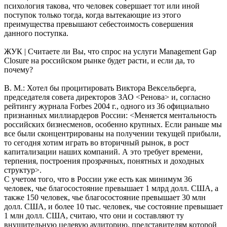
психология такова, что человек совершает тот или иной
поступок только тогда, когда вытекающие из этого
преимущества превышают себестоимость совершения
данного поступка.
ЖУК | Считаете ли Вы, что спрос на услуги Management Gap
Closure на российском рынке будет расти, и если да, то
почему?
В. М.: Хотел бы процитировать Виктора Вексельберга,
председателя совета директоров ЗАО <Ренова> и, согласно
рейтингу журнала Forbes 2004 г., одного из 36 официально
признанных миллиардеров России: <Меняется ментальность
российских бизнесменов, особенно крупных. Если раньше мы
все были сконцентрированы на получении текущей прибыли,
то сегодня хотим играть во вторичный рынок, в рост
капитализации наших компаний. А это требует времени,
терпения, построения прозрачных, понятных и доходных
структур>.
С учетом того, что в России уже есть как минимум 36
человек, чье благосостояние превышает 1 млрд долл. США, а
также 150 человек, чье благосостояние превышает 30 млн
долл. США, и более 10 тыс. человек, чье состояние превышает
1 млн долл. США, считаю, что они и составляют ту
внушительную целевую аудиторию, представителям которой