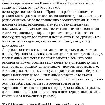
заняла первое место на Каннских Львах. В-третьих, если
товар не продается, так это из-за его
неконкурентоспособности. Продавцы работают плохо, и
рекламный бюджет в несколько миллионов долларов - это все
равно слишком мало по сравнению с конкурентами. И вот с
подачи сетевых рекламных агентств с внушительным
послужным списком крупные региональные производители
тратят миллионы долларов на рекламные ролики только
потому, что верят: все тратят и нельзя отстать от других - тем
более заставить думать, что <у нас меньше денег, чем у
конкурентов>.
А правда состоит в том, что западные игроки, в отличие от
наших, бережно относятся к своим деньгам, не идут на поводу
у рекламных агентств и не сомневаются в том, что если
реклама не может убедить вашу целевую аудиторию купить
ваш товар, а продавцу за прилавком - помочь продавать его,
то такая реклама никому не нужна, даже если она соберет все
призы Каннских Львов. Рекламный бюджет - это статья
операционных расходов компании, вложение, которое должно
окупить себя с расчетом во времени возврата на
маркетинговые инвестиции в виде прироста объема продаж,
доли рынка, прибыли акционеров и нематериальных активов
компании от вложений в рекламу.
ЖУК | Какие задачи у Brand Management Company?