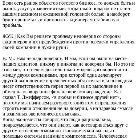
Если есть рынок объектов готового бизнеса, то должен быть и
рынок услуг управления ими: тогда такой подарок не станет
вашим пассивом и ежедневной головной болью, а наоборот,
будет процветать и приносить акционерам стабильную
прибыль.
ЖУК | Как Вы решаете проблему недоверия со стороны
акционеров и их предубеждения против передачи управления
своей компании в чужие руки?
В. М.: Нам не надо доверять. И мы, если бы были на месте
наших клиентов, никому и никогда не доверяли бы. Но это не
означает, что нельзя достичь такой модели договоренности
между двумя компаниями, при которой одна делегирует
другой выполнение определенных обязательств, а последняя
несет ответственность перед первой за их выполнение в
обмен на оговоренное финансовое вознаграждение. Как
сказал Т. Джефферсон, <в любви и бизнесе друзей нет>,
поэтому мы начинаем разговор с клиентом с предложения
строить наши отношения не на доверии, а на здравом смысле
и взаимных экономических выгодах.
Когда экономисты говорят, что люди рациональны,
подразумевается, что они знают, как договариваться друг с
другом на основе взаимной экономической выгоды с
помощью системы взаимных компромиссов. Человеческая