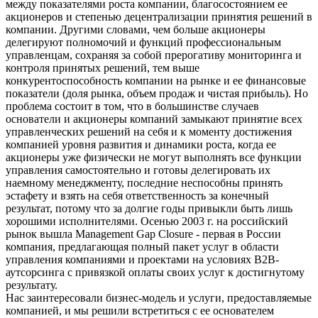
между показателями роста компании, благосостоянием ее
акционеров и степенью децентрализации принятия решений в
компании. Другими словами, чем больше акционеры
делегируют полномочий и функций профессиональным
управленцам, сохраняя за собой прерогативу мониторинга и
контроля принятых решений, тем выше
конкурентоспособность компании на рынке и ее финансовые
показатели (доля рынка, объем продаж и чистая прибыль). Но
проблема состоит в том, что в большинстве случаев
основатели и акционеры компаний замыкают принятие всех
управленческих решений на себя и к моменту достижения
компанией уровня развития и динамики роста, когда ее
акционеры уже физически не могут выполнять все функции
управления самостоятельно и готовы делегировать их
наемному менеджменту, последние неспособны принять
эстафету и взять на себя ответственность за конечный
результат, потому что за долгие годы привыкли быть лишь
хорошими исполнителями. Осенью 2003 г. на российский
рынок вышла Management Gap Closure - первая в России
компания, предлагающая полный пакет услуг в области
управления компаниями и проектами на условиях B2B-
аутсорсинга с привязкой оплаты своих услуг к достигнутому
результату.
Нас заинтересовали бизнес-модель и услуги, предоставляемые
компанией, и мы решили встретиться с ее основателем