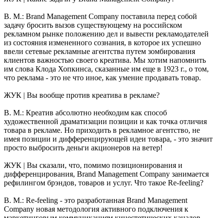
В. М.: Brand Management Company поставила перед собой
задачу бросить вызов существующему на российском
рекламном рынке положению дел и вывести рекламодателей
из состояния измененного сознания, в которое их успешно
ввели сетевые рекламные агентства путем зомбирования
клиентов важностью своего креатива. Мы хотим напомнить
им слова Клода Хопкинса, сказанные им еще в 1923 г., о том,
что реклама - это не что иное, как умение продавать товар.
ЖУК | Вы вообще против креатива в рекламе?
В. М.: Креатив абсолютно необходим как способ
художественной драматизации позиции и как точка отличия
товара в рекламе. Но приходить в рекламное агентство, не
имея позиции и дифференцирующей идеи товара, - это значит
просто выбросить деньги акционеров на ветер!
ЖУК | Вы сказали, что, помимо позиционирования и
дифференцирования, Brand Management Company занимается
рефилингом брэндов, товаров и услуг. Что такое Re-feeling?
В. М.: Re-feeling - это разработанная Brand Management
Company новая методология активного подключения к
маркетинговым коммуникациям кинестетических каналов