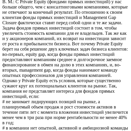
В. М.: С Private Equity (фондами прямых инвестиций) у нас
больше общего, чем с консалтинговыми компаниями, которые
не отвечают за конечный результат. По отношению к своим
клиентам фонды прямых инвестиций и Management Gap
Closure фактически ставят перед собой одни и те же задачи.
Задача фондов прямых инвестиций состоит в том, чтобы
увеличить стоимость компании для ее владельцев. Так же как
и у акционеров компаний, их возврат на инвестиции зависит
от роста и прибыльности бизнеса. Вот почему Private Equity
берет на себя решение двух ключевых задач бизнеса клиентов:
во-первых, equity gap, когда фонды прямых инвестиций
предоставляют компаниям среднее и долгосрочное заемное
финансирование в обмен на долю в этих компаниях, и, во-
вторых, management gap, когда фонды нанимают команду
опытных профессионалов для управления компанией.
Однако у Private Equity есть условия, которые существенно
сужают круг их потенциальных клиентов на рынке. Так,
компания не представляет интереса для фондов прямых
инвестиций, если:
# не занимает лидирующих позиций на рынке, а
планируемый объем продаж и рост стоимости активов в
течение пяти лет с момента вложения инвестиций увеличится
менее чем в три раза при норме рентабельности не менее 40%
в год;
# в компании нет опытной, активной и амбициозной команды