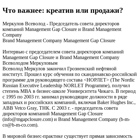
Что важнее: креатив или продажи?
Меркулов Всеволод - Председатель совета директоров
компаний Manаgement Gap Closure и Brand Management
Company
Brand Management Company Manаgement Gap Closure
Интервью с председателем совета директоров компаний
Manаgement Gap Closure и Brand Management Company
Всеволодом Меркуловым
Всеволод Меркулов закончил Грозненский нефтяной
институт. Прошел курс обучения по cкандинавско-российской
программе для руководящего состава <НОРЛЕТ> (The Nordic
Russian Executive Leadership NORLET Programme), получил
степень МВА в бизнес-школе Университета Чикаго. В период
с 1995 по 2003 гг. занимал руководящие должности в ряде
западных и российских компаний, включая Baker Hughes Inc.,
ABB Vetco Gray, ТНК. С 2003 г. - председатель совета
директоров компаний Management Gap Closure
(
info@mgapclosure.com
) и Brand Management Company (
b-m-
co@b-m-co.com
).
В мировой бизнес-практике существует прямая зависимость