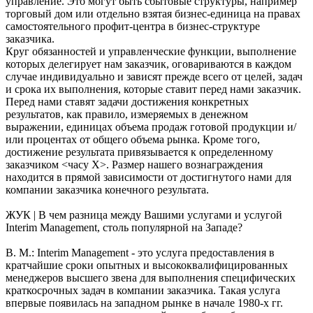
управление. Это могут быть сбытовые структуры, например
торговый дом или отдельно взятая бизнес-единица на правах
самостоятельного профит-центра в бизнес-структуре
заказчика.
Круг обязанностей и управленческие функции, выполнение
которых делегирует нам заказчик, оговариваются в каждом
случае индивидуально и зависят прежде всего от целей, задач
и срока их выполнения, которые ставит перед нами заказчик.
Перед нами ставят задачи достижения конкретных
результатов, как правило, измеряемых в денежном
выражении, единицах объема продаж готовой продукции и/
или процентах от общего объема рынка. Кроме того,
достижение результата привязывается к определенному
заказчиком <часу X>. Размер нашего вознаграждения
находится в прямой зависимости от достигнутого нами для
компании заказчика конечного результата.
ЖУК | В чем разница между Вашими услугами и услугой
Interim Management, столь популярной на Западе?
В. М.: Interim Management - это услуга предоставления в
кратчайшие сроки опытных и высококвалифицированных
менеджеров высшего звена для выполнения специфических
краткосрочных задач в компании заказчика. Такая услуга
впервые появилась на западном рынке в начале 1980-х гг.