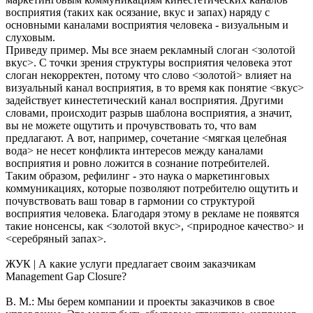
восприятия (таких как осязание, вкус и запах) наряду с
основными каналами восприятия человека - визуальным и
слуховым.
Приведу пример. Мы все знаем рекламный слоган <золотой
вкус>. С точки зрения структуры восприятия человека этот
слоган некорректен, потому что слово <золотой> влияет на
визуальный канал восприятия, в то время как понятие <вкус>
задействует кинестетический канал восприятия. Другими
словами, происходит разрыв шаблона восприятия, а значит,
вы не можете ощутить и прочувствовать то, что вам
предлагают. А вот, например, сочетание <мягкая целебная
вода> не несет конфликта интересов между каналами
восприятия и ровно ложится в сознание потребителей.
Таким образом, рефилинг - это наука о маркетинговых
коммуникациях, которые позволяют потребителю ощутить и
почувствовать ваш товар в гармонии со структурой
восприятия человека. Благодаря этому в рекламе не появятся
такие нонсенсы, как <золотой вкус>, <природное качество> и
<серебряный запах>.
ЖУК | А какие услуги предлагает своим заказчикам
Management Gap Closure?
В. М.: Мы берем компании и проекты заказчиков в свое