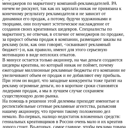
менеджеров по маркетингу компаний-рекламодателей. РА
ничем не рискуют, так как их зарплата никак не привязана к
конечному результату рекламодателя и не зависит от
динамики его продаж, а потому, будучи художниками и
творцами, они получают эстетическое наслаждение от
создания своих креативных шедевров. Cпециалисты по
маркетингу, не отвечая, в отличие от менеджеров по продаже,
за прирост объема продаж в компании, размещают заказы на
рекламу (или, как они говорят, <осваивают рекламный
бюджет>) и, как правило, имеют для этого серьезную
мотивацию в виде неплохих откатов.
В минусе остается только акционер, на чьи деньги создаются
шедевры креатива, но который никак не поймет, почему
ежегодные миллионные рекламные бюджеты его компании не
увеличивают объем ее продаж и не добавляют ему прибыль.
При этом он видит, что западные конкуренты тоже тратят на
рекламу огромные деньги, но в короткие сроки становятся
лидерами продаж, а мы в лучшем случае сохраняем
существующую долю рынка.
На помощь в решении этой дилеммы приходят именитые и
респектабельные сетевые рекламные агентства, разъясняя
нашему акционеру, что причин такому положению дел
немало. Во-первых, налицо недостаток вложенных средств:
гениальных креативщиков в России очень мало и их креатив
дорого стоит. Во-вторых, самое главное, чтобы реклама товара