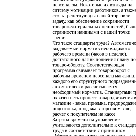
персоналом. Некоторые их взгляды на
ситсему мотивации работников, а такж
столь трепетную для нашей торговли
задачу, как обеспечение сохранности
товарно-материальных ценностей, был
странности наивными с нашей точки
зрения.
Что такое стандарты труда? Автоматич
выдаваемый норматив необходимого
рабочего времени (часов в неделю),
достаточного для выполнения плану по
товаро-обороту. Соответствующая
программа связывает товарооборот с
рабочим временем персонала магазина.
каждого его структурного подразделен
автоматически рассчитывается
необходимый норматив. Стандартами т
охвачен весь процесс товародвижения 
магазине - заказ, приемка, предпродажн
подготовка, продажа в торговом зале,
расчет с покупателем на кассе.
Затраты времени на управление
учитываются дополнительно к стандар
труда в соответствии с принципом:
"Магазин должен только продавать - и 