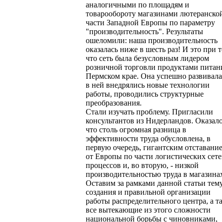
аналогичными по площадям и
товарообороту магазинами лютеранско
части Западной Европы по параметру
"производительность". Результаты
ошеломили: наша производительность
оказалась ниже в шесть раз! И это при т
что сеть была безусловным лидером
розничной торговли продуктами питан
Пермском крае. Она успешно развивала
в ней внедрялись новые технологии
работы, проводились структурные
преобразования.
Стали изучать проблему. Пригласили
консультантов из Нидерландов. Оказало
что столь огромная разница в
эффективности труда обусловлена, в
первую очередь, гигантским отставани
от Европы по части логистических сет
процессов и, во вторую, - низкой
производительностью труда в магазина
Оставим за рамками данной статьи тем
создания и правильной организации
работы распределительного центра, а т
все вытекающие из этого сложности
национальной борьбы с чиновниками,