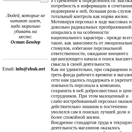
# стремление к определенности: высока
потребность в информации в сочетании
недоверием к ней, большая роль слухов
Людей, которые не
тотальный контроль как норма жизни.
читают газет,
Мотивируя персонал в ходе массовых и
надо морально
довольно радикальных преобразований
убивать на
опирались и на особенности
месте.
национального характера - прежде всег
Остап Бендер
такие, как зависимость от эмоциональ
стимулов, избегание персональной
ответственности, ожидание внешнего
организующего начала и поиск высшег
смысла в своей деятельности.
Email:
info@zhuk.net
Как ни удивительно, при сокращении н
треть фонда рабочего времени в магази
сети нам удалось поддержать и укрепит
лояльность персонала к компании,
сохранить в ней добросовестных и цен
сотрудников. При этом малоценный и
слабо востребованный персонал оказал
действительно лишним и постепенно
уволился сам в поисках лучшей доли и
более спокойной жизни.
Внедрение стандартов труда в текущую
деятельность магазинов оказалось