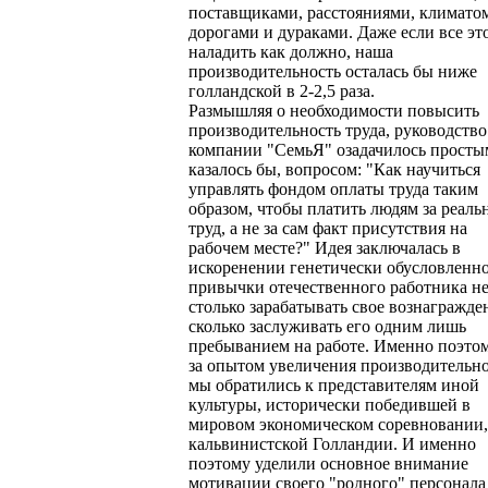
поставщиками, расстояниями, климато
дорогами и дураками. Даже если все эт
наладить как должно, наша
производительность осталась бы ниже
голландской в 2-2,5 раза.
Размышляя о необходимости повысить
производительность труда, руководство
компании "СемьЯ" озадачилось просты
казалось бы, вопросом: "Как научиться
управлять фондом оплаты труда таким
образом, чтобы платить людям за реал
труд, а не за сам факт присутствия на
рабочем месте?" Идея заключалась в
искоренении генетически обусловленн
привычки отечественного работника н
столько зарабатывать свое вознагражде
сколько заслуживать его одним лишь
пребыванием на работе. Именно поэто
за опытом увеличения производительн
мы обратились к представителям иной
культуры, исторически победившей в
мировом экономическом соревновании,
кальвинистской Голландии. И именно
поэтому уделили основное внимание
мотивации своего "родного" персонала