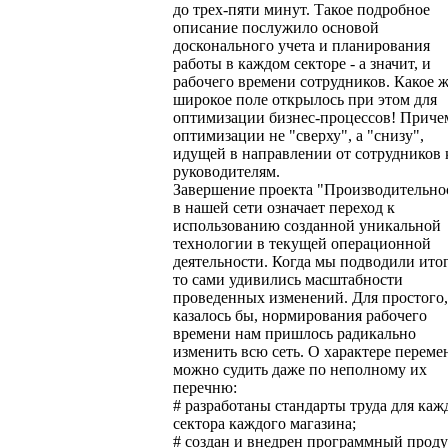
до трех-пяти минут. Такое подробное
описание послужило основой
досконального учета и планирования
работы в каждом секторе - а значит, и
рабочего времени сотрудников. Какое 
широкое поле открылось при этом для
оптимизации бизнес-процессов! Приче
оптимизации не "сверху", а "снизу",
идущей в направлении от сотрудников 
руководителям.
Завершение проекта "Производительно
в нашей сети означает переход к
использованию созданной уникальной
технологии в текущей операционной
деятельности. Когда мы подводили ито
то сами удивились масштабности
проведенных изменений. Для простого,
казалось бы, нормирования рабочего
времени нам пришлось радикально
изменить всю сеть. О характере переме
можно судить даже по неполному их
перечню:
# разработаны стандарты труда для каж
сектора каждого магазина;
# создан и внедрен программный проду