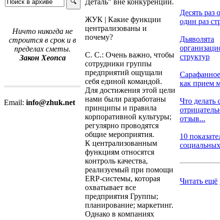
Деталь" вне конкуренции.
Десять раз 
ЖУК | Какие функции
один раз стр
централизованы и
Ничто никогда не
почему?
Дьяволята
строится в срок и в
организац
пределах сметы.
С. С.: Очень важно, чтобы
структур
Закон Хеопса
сотрудники группы
предприятий ощущали
Сарафанное
себя единой командой.
как прием м
Для достижения этой цели
нами были разработаны
Что делать 
Email:
info@zhuk.net
принципы и правила
отрицател
корпоративной культуры;
отзыв...
регулярно проводятся
общие мероприятия.
10 показате
К централизованным
социальных 
функциям относятся
контроль качества,
реализуемый при помощи
ERP-системы, которая
Читать ещё
охватывает все
предприятия Группы;
планирование; маркетинг.
Однако в компаниях