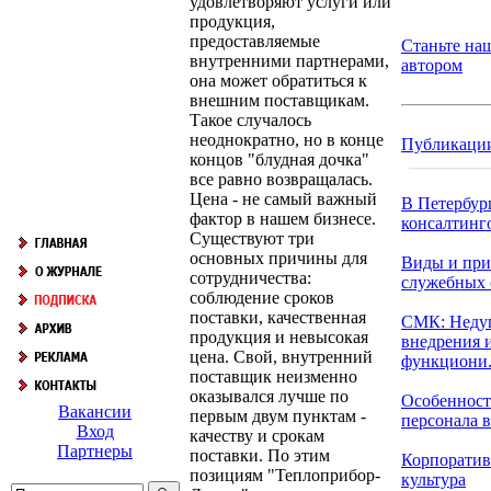
удовлетворяют услуги или
продукция,
предоставляемые
Станьте на
внутренними партнерами,
автором
она может обратиться к
внешним поставщикам.
Такое случалось
неоднократно, но в конце
Публикаци
концов "блудная дочка"
все равно возвращалась.
Цена - не самый важный
В Петербур
фактор в нашем бизнесе.
консалтинго
Существуют три
основных причины для
Виды и при
сотрудничества:
служебных
соблюдение сроков
поставки, качественная
СМК: Неду
продукция и невысокая
внедрения 
цена. Свой, внутренний
функциони.
поставщик неизменно
оказывался лучше по
Особенност
Вакансии
первым двум пунктам -
персонала в 
Вход
качеству и срокам
Партнеры
поставки. По этим
Корпоратив
позициям "Теплоприбор-
культура