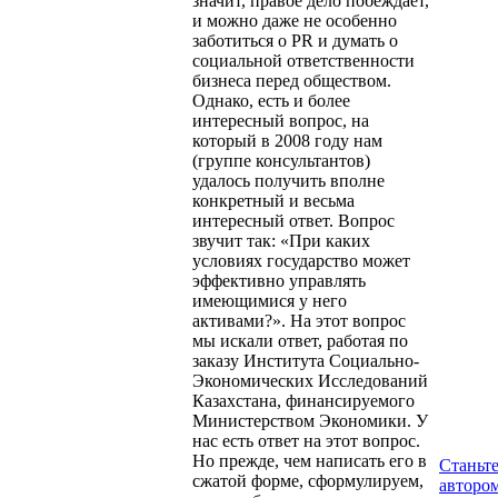
значит, правое дело побеждает,
и можно даже не особенно
заботиться о PR и думать о
социальной ответственности
бизнеса перед обществом.
Однако, есть и более
интересный вопрос, на
который в 2008 году нам
(группе консультантов)
удалось получить вполне
конкретный и весьма
интересный ответ. Вопрос
звучит так: «При каких
условиях государство может
эффективно управлять
имеющимися у него
активами?». На этот вопрос
мы искали ответ, работая по
заказу Института Социально-
Экономических Исследований
Казахстана, финансируемого
Министерством Экономики. У
нас есть ответ на этот вопрос.
Но прежде, чем написать его в
Станьт
сжатой форме, сформулируем,
авторо