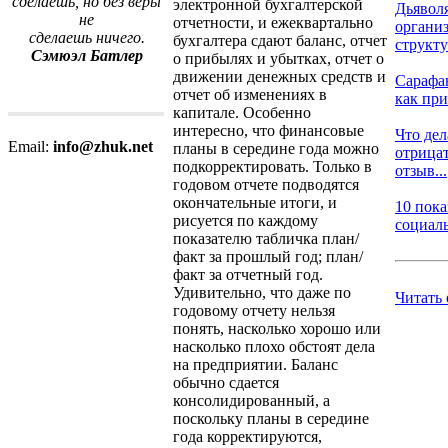
сделаешь, но без веры
электронной бухгалтерской
Дьявол
не
отчетности, и ежеквартально
органи
сделаешь ничего.
бухгалтера сдают баланс, отчет
структ
Сэмюэл Батлер
о прибылях и убытках, отчет о
движении денежных средств и
Сарафа
отчет об изменениях в
как при
капитале. Особенно
интересно, что финансовые
Что дел
Email:
info@zhuk.net
планы в середине года можно
отрица
подкорректировать. Только в
отзыв...
годовом отчете подводятся
окончательные итоги, и
10 пока
рисуется по каждому
социаль
показателю табличка план/
факт за прошлый год; план/
факт за отчетный год.
Удивительно, что даже по
Читать
годовому отчету нельзя
понять, насколько хорошо или
насколько плохо обстоят дела
на предприятии. Баланс
обычно сдается
консолидированный, а
поскольку планы в середине
года корректируются,