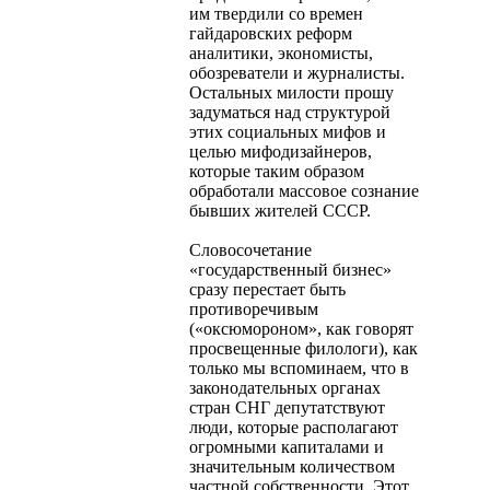
им твердили со времен
гайдаровских реформ
аналитики, экономисты,
обозреватели и журналисты.
Остальных милости прошу
задуматься над структурой
этих социальных мифов и
целью мифодизайнеров,
которые таким образом
обработали массовое сознание
бывших жителей СССР.
Словосочетание
«государственный бизнес»
сразу перестает быть
противоречивым
(«оксюмороном», как говорят
просвещенные филологи), как
только мы вспоминаем, что в
законодательных органах
стран СНГ депутатствуют
люди, которые располагают
огромными капиталами и
значительным количеством
частной собственности. Этот