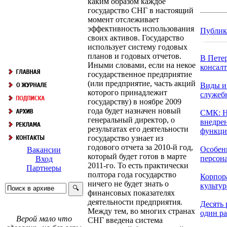
каким образом каждое
государство СНГ в настоящий
момент отслеживает
эффективность использования
Публик
своих активов. Государство
использует систему годовых
планов и годовых отчетов.
В Пете
Иными словами, если на некое
консалт
государственное предприятие
(или предприятие, часть акций
Виды и
которого принадлежит
служеб
государству) в ноябре 2009
года будет назначен новый
СМК: Н
генеральный директор, о
внедре
результатах его деятельности
функци
государство узнает из
годового отчета за 2010-й год,
Особен
Вакансии
который будет готов в марте
персонал
Вход
2011-го. То есть практически
Партнеры
полтора года государство
Корпор
ничего не будет знать о
культур
финансовых показателях
деятельности предприятия.
Десять 
Между тем, во многих странах
один ра
Верой мало что
СНГ введена система