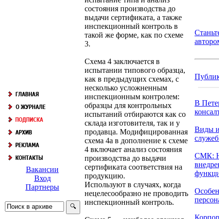
состояния производства до
выдачи сертификата, а также
инспекционный контроль в
Станьт
такой же форме, как по схеме
авторо
3.
Схема 4 заключается в
испытании типового образца,
Публи
как в предыдущих схемах, с
несколько усложненным
инспекционным контролем:
В Пете
образцы для контрольных
консалт
испытаний отбираются как со
склада изготовителя, так и у
Виды и
продавца. Модифицированная
служеб
схема 4а в дополнение к схеме
4 включает анализ состояния
СМК: 
производства до выдачи
внедре
сертификата соответствия на
Вакансии
функци
продукцию.
Вход
Используют в случаях, когда
Партнеры
Особен
нецелесообразно не проводить
персона
инспекционный контроль.
Корпор