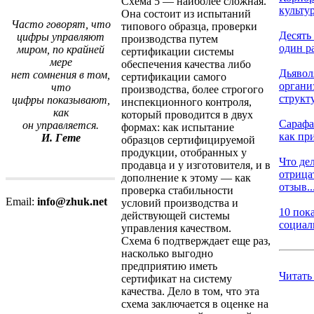
Схема 5 — наиболее сложная.
культу
Она состоит из испытаний
Часто говорят, что
типового образца, проверки
Десять 
цифры управляют
производства путем
один ра
миром, по крайней
сертификации системы
мере
обеспечения качества либо
Дьявол
нет сомнения в том,
сертификации самого
органи
что
производства, более строгого
структ
цифры показывают,
инспекционного контроля,
как
который проводится в двух
Сарафа
он управляется.
формах: как испытание
как при
И. Гете
образцов сертифицируемой
продукции, отобранных у
Что дел
продавца и у изготовителя, и в
отрица
дополнение к этому — как
отзыв..
проверка стабильности
Email:
info@zhuk.net
условий производства и
10 пок
действующей системы
социаль
управления качеством.
Схема 6 подтверждает еще раз,
насколько выгодно
предприятию иметь
Читать
сертификат на систему
качества. Дело в том, что эта
схема заключается в оценке на