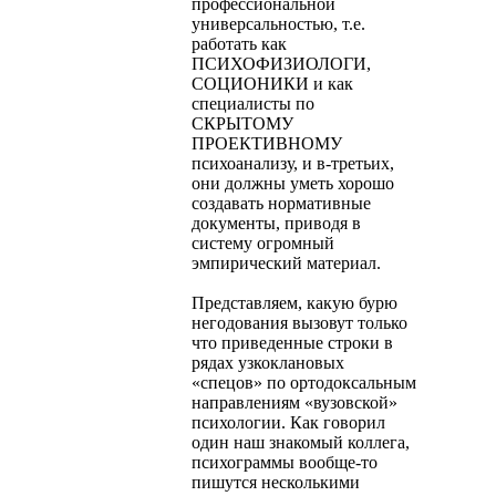
профессиональной
универсальностью, т.е.
работать как
ПСИХОФИЗИОЛОГИ,
СОЦИОНИКИ и как
специалисты по
СКРЫТОМУ
ПРОЕКТИВНОМУ
психоанализу, и в-третьих,
они должны уметь хорошо
создавать нормативные
документы, приво­дя в
систему огромный
эмпирический материал.
Представляем, какую бурю
негодования вызовут только
что приведенные строки в
рядах узкоклановых
«спецов» по ортодок­сальным
направлениям «вузовской»
психологии. Как говорил
один наш знакомый коллега,
психограммы вообще-то
пишутся несколь­кими