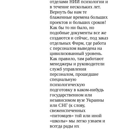
отделами НИИ психологии и
в течение нескольких лет.
Вер­нуть бы нам те
блаженные времена больших
проектов и больших сроков!
Как бы то ни было, но
подобные документы все же
созда­ются и сейчас, под заказ
отдельных Фирм, где работа
с персоналом выведена на
цивилизованный уровень.
Как правило, там работают
менеджеры и руководители
служб управления
персоналом, про­шедшие
специальную
психологическую
подготовку в каком-нибудь
государственном или
независимом вузе Украины
или СНГ (к слову,
свежеиспеченных
«питомцев» той или иной
«школы» мы легко узнаем и
всегда рады их