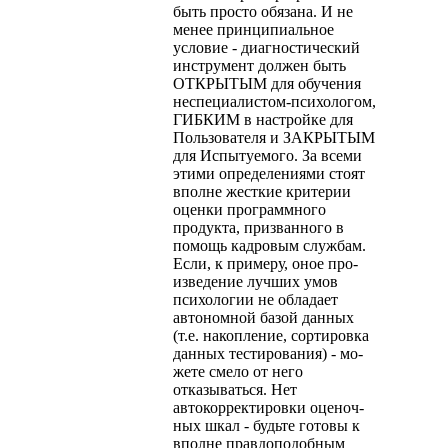
быть просто обязана. И не
менее принципиальное
условие - диагностический
инструмент должен быть
ОТКРЫТЫМ для обучения
неспециалистом-психологом,
ГИБКИМ в настройке для
Пользователя и ЗАКРЫ­ТЫМ
для Испытуемого. За всеми
этими определениями стоят
вполне жесткие критерии
оценки программного
продукта, при­званного в
помощь кадровым службам.
Если, к примеру, оное про­
изведение лучших умов
психологии не обладает
автономной базой данных
(т.е. накопление, сортировка
данных тестирования) - мо­
жете смело от него
отказываться. Нет
автокорректировки оценоч­
ных шкал - будьте готовы к
вполне правдоподобным