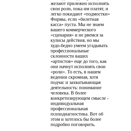
желают прилеж­но исполнять
свои роли, пока им платят, и
легко покидают «под­мостки»
Фирмы, если «билетная
касса» пуста. Мы не знаем
вашего коммерческого
«сценария» и не рвемся за
кулисы действия, но мы
худо-бедно умеем угадывать
профессиональные
склонности ваших
«артистов» еще до того, как
они начнут исполнять свои
«роли». То есть, в нашем
ведении скромная, хотя
подчас и захватывающая
деятельность: понимание
человека. В более
конкретизирующем смысле -
индивидуальная
профессиональная
психодиагностика. Вот об
этом и хотелось бы более
подробно поговорить.