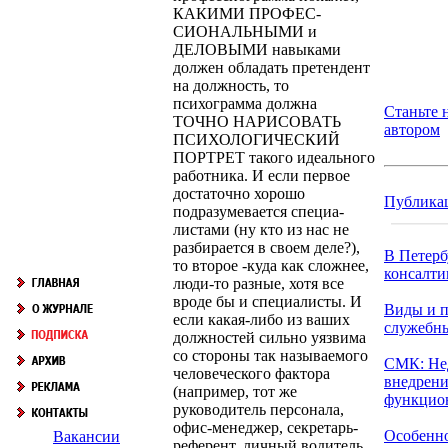
КАКИМИ ПРОФЕС­
СИОНАЛЬНЫМИ и
ДЕЛОВЫМИ навыками
должен обладать пре­тендент
на должность, то
психограмма должна
Станьте
ТОЧНО НАРИСО­ВАТЬ
автором
ПСИХОЛОГИЧЕСКИЙ
ПОРТРЕТ такого идеального
работ­ника. И если первое
достаточно хорошо
Публика
подразумевается специа­
листами (ну кто из нас не
разбирается в своем деле?),
В Петерб
то второе -куда как сложнее,
консалтин
люди-то разные, хотя все
вроде бы и специали­сты. И
Виды и 
если какая-либо из ваших
служебн
должностей сильно уязвима
со стороны так называемого
СМК: Не
человеческого фактора
внедрени
(например, тот же
функцион
руководитель персонала,
офис-менеджер, секретарь-
Особенно
Вакансии
референт, личный водитель,