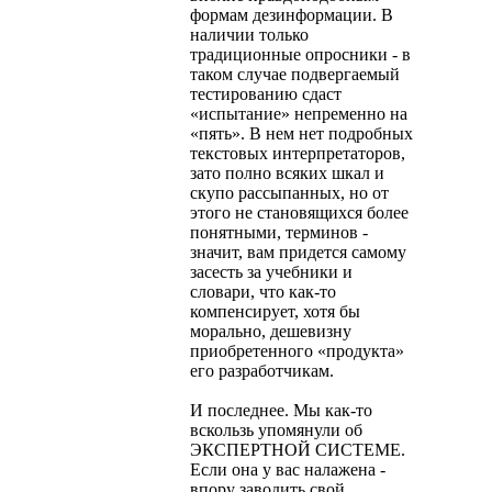
формам де­зинформации. В
наличии только
традиционные опросники - в
та­ком случае подвергаемый
тестированию сдаст
«испытание» непре­менно на
«пять». В нем нет подробных
текстовых интерпретато­ров,
зато полно всяких шкал и
скупо рассыпанных, но от
этого не становящихся более
понятными, терминов -
значит, вам придется самому
засесть за учебники и
словари, что как-то
компенсирует, хотя бы
морально, дешевизну
приобретенного «продукта»
его раз­работчикам.
И последнее. Мы как-то
вскользь упомянули об
ЭКСПЕРТ­НОЙ СИСТЕМЕ.
Если она у вас налажена -
впору заводить свой