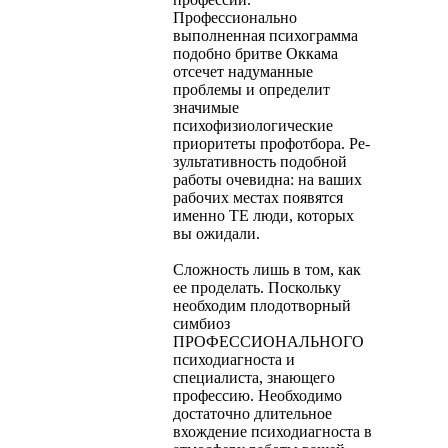
Профессионально
выполненная психограмма
по­добно бритве Оккама
отсечет надуманные
проблемы и определит
значимые
психофизиологические
приоритеты профотбора. Ре­
зультативность подобной
работы очевидна: на ваших
рабочих мес­тах появятся
именно ТЕ люди, которых
вы ожидали.
Сложность лишь в том, как
ее проделать. Поскольку
необхо­дим плодотворный
симбиоз
ПРОФЕССИОНАЛЬНОГО
психодиаг­носта и
специалиста, знающего
профессию. Необходимо
достаточ­но длительное
вхождение психодиагноста в