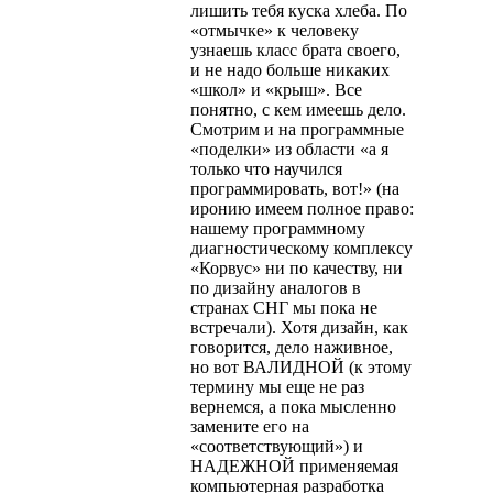
лишить тебя куска хлеба. По
«отмычке» к человеку
узнаешь класс брата своего,
и не надо больше никаких
«школ» и «крыш». Все
понятно, с кем име­ешь дело.
Смотрим и на программные
«поделки» из области «а я
только что научился
программировать, вот!» (на
иронию имеем полное право:
нашему программному
диагностическому комплексу
«Корвус» ни по качеству, ни
по дизайну аналогов в
странах СНГ мы пока не
встречали). Хотя дизайн, как
говорится, дело наживное,
но вот ВАЛИДНОЙ (к этому
термину мы еще не раз
вернемся, а пока мысленно
замените его на
«соответствующий») и
НАДЕЖНОЙ применяемая
компьютерная разработка