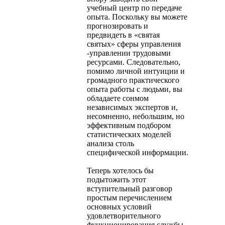
учебный центр по передаче
опыта. Поскольку вы можете
прогно­зировать и
предвидеть в «святая
святых» сферы управления
-управлении трудовыми
ресурсами. Следовательно,
помимо личной интуиции и
громадного практического
опыта работы с людьми, вы
обладаете сонмом
независимых экспертов и,
несомненно, неболь­шим, но
эффективным подбором
статистических моделей
анализа столь
специфической информации.
Теперь хотелось бы
подытожить этот
вступительный разговор
простым перечислением
основных условий
удовлетворительного
функционирования службы