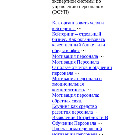
экс­пертной системы по
управлению персоналом
(ЭСУП)
Как организовать услуги
кейтеринга
⋯
Кейтеринг – отдельный
бизнес. Как организовать
качественный банкет или
обеды в офис
⋯
Мотивация персонала
⋯
Мотивация Персонала
⋯
О пользе отчетов в обучении
персонала
⋯
Мотивация персонала и
эмоциональная
компетентность
⋯
Мотивация персонала:
обратная связь
⋯
Коучинг как средство
развития персонала
⋯
Выявление Потребности В
Обучении Персонала
⋯
Проект нематериальной
мотивации персонала
⋯