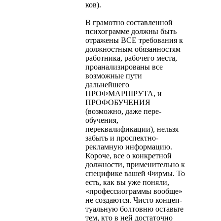
ков).
В грамотно составленной
психограмме должны быть
отраже­ны ВСЕ требования к
должностным обязанностям
работника, ра­бочего места,
проанализированы все
возможные пути
дальнейшего
ПРОФМАРШРУТА, и
ПРОФОБУЧЕНИЯ
(возможно, даже пере­
обучения,
переквалификации), нельзя
забыть и проспектно-
рекламную информацию.
Короче, все о конкретной
должности, применительно к
специфике вашей Фирмы. То
есть, как вы уже поняли,
«профессиограммы вообще»
не создаются. Чисто концеп­
туальную болтовню оставьте
тем, кто в ней достаточно