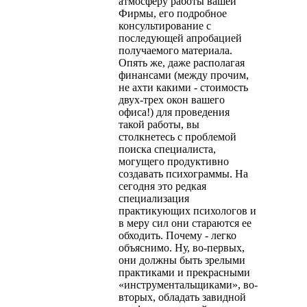
атмосферу работы ва­шей
Фирмы, его подробное
консультирование с
последующей ап­робацией
получаемого материала.
Опять же, даже располагая
фи­нансами (между прочим,
не ахти какими - стоимость
двух-трех окон вашего
офиса!) для проведения
такой работы, вы
столкнетесь с проблемой
поиска специалиста,
могущего продуктивно
создавать психограммы. На
сегодня это редкая
специализация
практикующих психологов и
в меру сил они стараются ее
обходить. Почему - легко
объяснимо. Ну, во-первых,
они должны быть зрелыми
прак­тиками и прекрасными
«инструментальщиками», во-
вторых, обла­дать завидной