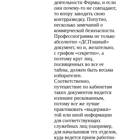
деятельности Фирмы, и если
они почему-то не совпадают,
то впору заводить свою
контрразведку. Попутно,
несколько замечаний о
коммерческой безопасности.
Профессио­грамма не только
абсолютно «ДСПэшный»
документ, но и, жела­тельно,
с грифом «секретно», а
поэтому круг лиц,
посвященных во все ее
тайны, должен быть весьма
избирателен.
Соответственно,
путешествие по кабинетам
таких документов видится
излишне рискованным,
потому все же лучше
практиковать «выдержки»
той или иной информации
для соответствующих
служебных лиц (на­пример,
для начальников тех отделов,
куда ведется прием работни­