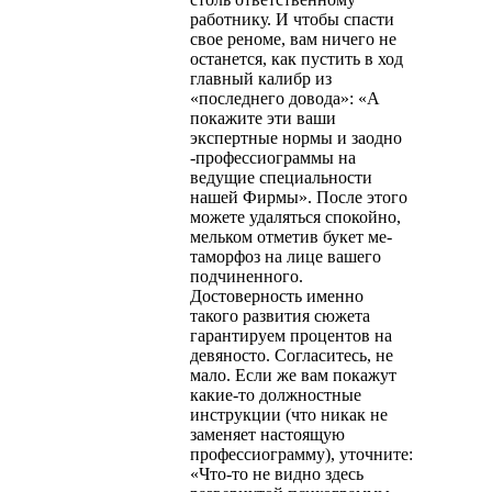
работнику. И чтобы спасти
свое реноме, вам ниче­го не
останется, как пустить в ход
главный калибр из
«последнего довода»: «А
покажите эти ваши
экспертные нормы и заодно
-профессиограммы на
ведущие специальности
нашей Фирмы». По­сле этого
можете удаляться спокойно,
мельком отметив букет ме­
таморфоз на лице вашего
подчиненного.
Достоверность именно
такого развития сюжета
гарантируем процентов на
девяносто. Со­гласитесь, не
мало. Если же вам покажут
какие-то должностные
инструкции (что никак не
заменяет настоящую
профессиограмму), уточните:
«Что-то не видно здесь