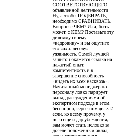
СООТВЕТСТВУЮЩЕГО
объявленной деятельности.
Ну, а чтобы ПОДБИРАТЬ,
необходимо СРАВНИВАТЬ.
Вопрос: с ЧЕМ? Или, быть
может, с КЕМ? Поставь­те эту
дилемму своему
«кадровику» и вы ощутите
его «ахиллесову»
уязвимость. Самой лучшей
защитой окажется ссылка на
нажитый опыт,
компетентность и в
завершение способность
«видеть их всех насквозь».
Начитанный менеджер по
персоналу ловко парирует
выпад рассуждениями об
экспертном подходе в этом,
бесспорно, серьезном деле. И
если, ко всему прочему, у
него еще и дар убежде­ния,
вам может стать неловко за
доселе положенный оклад
столь ответственному