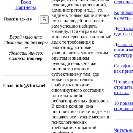
персонала
Вход
руководитель презентаций,
Партнеры
администратор и т.д.), то,
Корпора
видимо, только ваше личное
культура
чутье на людей позволяет
вам успешно набирать
Десять ра
команду. Психограмма во
один раз 
многом переводит на точный
Верой мало что
язык те требования к
сделаешь, но без веры
Дьяволят
работнику, которые
не
организ
улавливаются многолетним
сделаешь ничего.
структур
опытом и знанием
Сэмюэл Батлер
руководителя. Она же
Сарафанн
поставит заслонку
как прием
субъективизму там, где
может отрицательно
Что делат
сработать влияние
Email:
info@zhuk.net
отрицат
сиюминутного состояния
отзыв...
или каких-либо
неблагоприят­ных факторов.
10 показ
В конце концов, она
социальны
поставит все точки над «i» и
покажет все «узкие места» в
психологических
требованиях к дан­ной
Читать е
профессии.