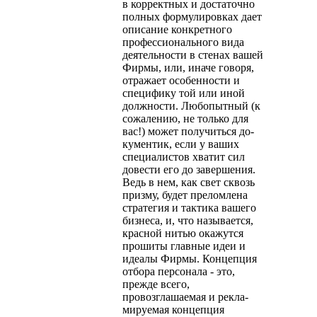
в корректных и достаточно
полных формулировках дает
описание конкретного
профессионального вида
деятельности в стенах вашей
Фирмы, или, иначе говоря,
от­ражает особенности и
специфику той или иной
должности. Любо­пытный (к
сожалению, не только для
вас!) может получиться до­
кументик, если у ваших
специалистов хватит сил
довести его до завершения.
Ведь в нем, как свет сквозь
призму, будет преломлена
стратегия и тактика вашего
бизнеса, и, что называется,
красной ни­тью окажутся
прошиты главные идеи и
идеалы Фирмы. Концепция
отбора персонала - это,
прежде всего,
провозглашаемая и рекла­
мируемая концепция