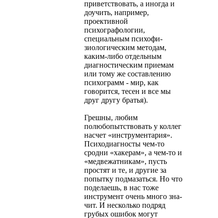
приветствовать, а иногда и
доучить, например,
проективной
психографологии,
специальным психофи­
зиологическим методам,
каким-либо отдельным
диагностическим приемам
или тому же составлению
психограмм - мир, как
говорит­ся, тесен и все мы
друг другу братья).
Грешны, любим
полюбопытствовать у коллег
насчет «инстру­ментария».
Психодиагносты чем-то
сродни «хакерам», а чем-то и
«медвежатникам», пусть
простят и те, и другие за
попытку подма­заться. Но что
поделаешь, в нас тоже
инструмент очень много зна­
чит. И несколько подряд
грубых ошибок могут