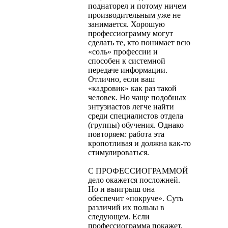
поднаторел и потому ничем
производительным уже не
занимается. Хорошую
профессиограмму могут
сделать те, кто понимает всю
«соль» про­фессии и
способен к системной
передаче информации.
Отлично, если ваш
«кадровик» как раз такой
человек. Но чаще подобных
эн­тузиастов легче найти
среди специалистов отдела
(группы) обучения. Однако
повторяем: работа эта
кропотливая и должна как-то
стимулироваться.
С ПРОФЕССИОГРАММОЙ
дело окажется посложней.
Но и выигрыш она
обеспечит «покруче». Суть
различий их пользы в
следующем. Если
профессиограмма покажет,