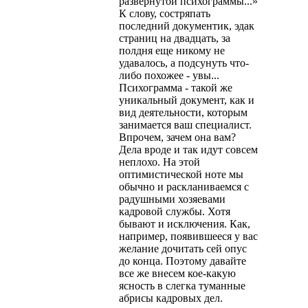
развернутой психограммы...»
К слову, состряпать
последний документик, эдак
страниц на два­дцать, за
полдня еще никому не
удавалось, а подсунуть что-
либо похожее - увы...
Психограмма - такой же
уникальный документ, как и
вид деятельности, которым
занимается ваш специалист.
Впрочем, зачем она вам?
Дела вроде и так идут совсем
неплохо. На этой
оптимистической ноте мы
обычно и раскланиваемся с
радуш­ными хозяевами
кадровой службы. Хотя
бывают и исключения. Как,
например, появившееся у вас
желание дочитать сей опус
до конца. Поэтому давайте
все же внесем кое-какую
ясность в слегка туманные
абрисы кадровых дел.