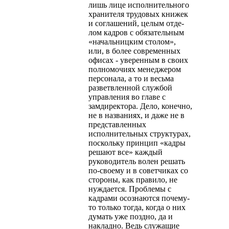
лишь лице исполни­тельного
хранителя трудовых книжек
и соглашений, целым отде­
лом кадров с обязательным
«начальницким столом»,
или, в более современных
офисах - уверенным в своих
полномочиях менедже­ром
персонала, а то и весьма
разветвленной службой
управления во главе с
замдиректора. Дело, конечно,
не в названиях, и даже не в
представленных
исполнительных структурах,
поскольку принцип «кадры
решают все» каждый
руководитель волен решать
по-своему и в советчиках со
стороны, как правило, не
нуждается. Про­блемы с
кадрами осознаются почему-
то только тогда, когда о них
думать уже поздно, да и
накладно. Ведь служащие