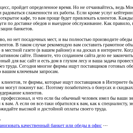
есс, пройдет определенное время. Но не отчаивайтесь, ведь Мос
 радоваться слаженности их работы. Если кроме услуг кейтеринга
ткрытое кафе, то вам проще будет привлекать клиентов. Каждый
уги по доставке обедов и выездное обслуживание. Как правило, 
изации банкетов.
ство, но нет посадочных мест, и вы полностью производите обед
иентов. В таком случае рекомендую вам составить грамотное об
 в местной газете (в вашем районе) и на досках в интернете. К
ативном сайте. Помните, что созданием сайта дело не закончитьс
анный для вас сайт и есть дом в глухом лесу и ваша задача прове
ез труда. Сегодня многие фирмы ищут поставщиков готовых обе
по вашим ключевым запросам.
 клиентов, те фирмы, которые ищут поставщиков в Интернете 
они могут покинут вас. Поэтому позаботьтесь о бонусах и скидка
удержание клиентов.
– профессионал, и что если бы обычный человек имел бы ваши зн
 к вам. А если он все-таки обратился к вам, как к специалисту, 
ожидайте высокой и достойной оплаты своего труда.
⋯
ганизовать качественный банкет или обеды в офис
⋯