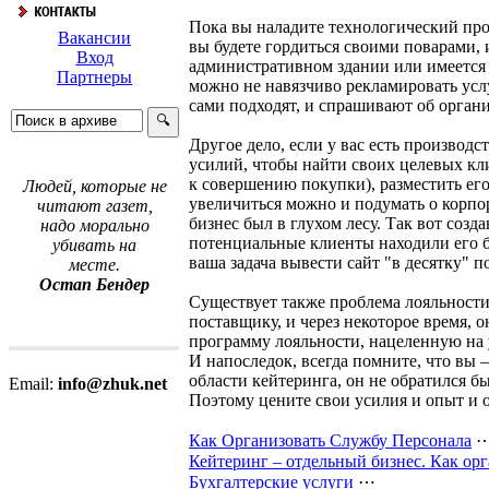
Пока вы наладите технологический проц
Вакансии
вы будете гордиться своими поварами, и
Вход
административном здании или имеется о
Партнеры
можно не навязчиво рекламировать усл
сами подходят, и спрашивают об орган
Другое дело, если у вас есть производ
усилий, чтобы найти своих целевых кл
к совершению покупки), разместить его
Людей, которые не
увеличиться можно и подумать о корпор
читают газет,
бизнес был в глухом лесу. Так вот созд
надо морально
потенциальные клиенты находили его б
убивать на
ваша задача вывести сайт "в десятку" 
месте.
Остап Бендер
Существует также проблема лояльности
поставщику, и через некоторое время, 
программу лояльности, нацеленную на 
И напоследок, всегда помните, что вы 
области кейтеринга, он не обратился бы
Email:
info@zhuk.net
Поэтому цените свои усилия и опыт и 
Как Организовать Службу Персонала
Кейтеринг – отдельный бизнес. Как ор
Бухгалтерские услуги
⋯