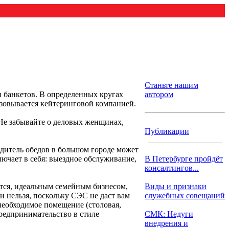
Станьте нашим
и банкетов. В определенных кругах
автором
изовывается кейтеринговой компанией.
 Не забывайте о деловых женщинах,
Публикации
одитель обедов в большом городе может
лючает в себя: выездное обслуживание,
В Петербурге пройдёт
консалтингов...
ется, идеальным семейным бизнесом,
Виды и признаки
и нельзя, поскольку СЭС не даст вам
служебных совещаний
необходимое помещение (столовая,
предпринимательство в стиле
СМК: Недуги
внедрения и