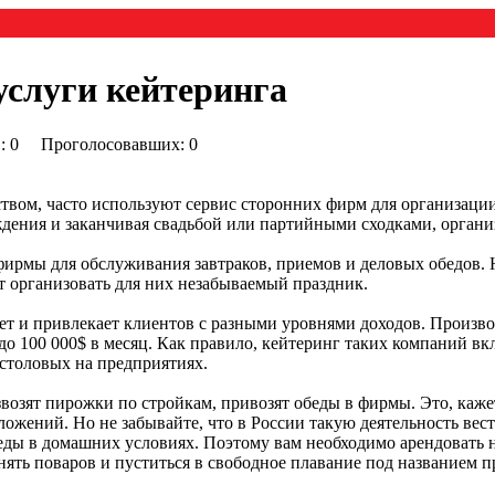
услуги кейтеринга
0) : 0 Проголосовавших: 0
ством, часто используют сервис сторонних фирм для организаци
ждения и заканчивая свадьбой или партийными сходками, орган
фирмы для обслуживания завтраков, приемов и деловых обедов.
ят организовать для них незабываемый праздник.
стет и привлекает клиентов с разными уровнями доходов. Произв
 до 100 000$ в месяц. Как правило, кейтеринг таких компаний вк
 столовых на предприятиях.
звозят пирожки по стройкам, привозят обеды в фирмы. Это, каж
ожений. Но не забывайте, что в России такую деятельность вест
еды в домашних условиях. Поэтому вам необходимо арендовать 
анять поваров и пуститься в свободное плавание под названием 