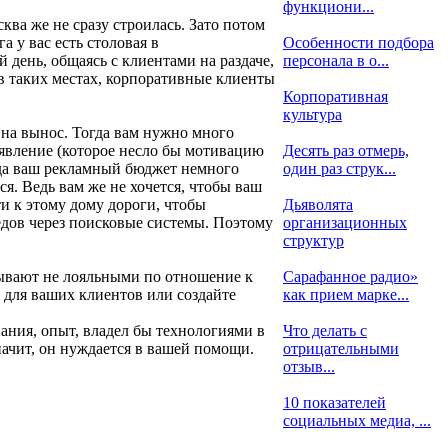
функциони...
ква же не сразу строилась. Зато потом
 у вас есть столовая в
Особенности подбора
 день, общаясь с клиентами на раздаче,
персонала в о...
в таких местах, корпоративные клиенты
Корпоративная
культура
ы на вынос. Тогда вам нужно много
ъявление (которое несло бы мотивацию
Десять раз отмерь,
огда ваш рекламный бюджет немного
один раз струк...
я. Ведь вам же не хочется, чтобы ваш
сти к этому дому дороги, чтобы
Дьяволята
дов через поисковые системы. Поэтому
организационных
структур
бывают не лояльными по отношение к
Сарафанное радио»
х для ваших клиентов или создайте
как прием марке...
ания, опыт, владел бы технологиями в
Что делать с
значит, он нуждается в вашей помощи.
отрицательными
отзыв...
10 показателей
социальных медиа, ...