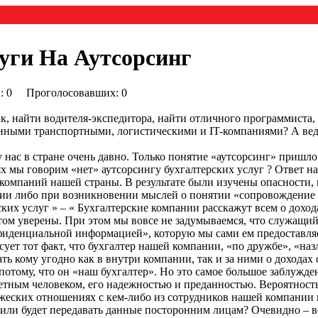
уги На Аутсорсинг
0) : 0 Проголосовавших: 0
к, найти водителя-экспедитора, найти отличного программиста, 
анными транспортными, логистическими и IT-компаниями? А вед
 нас в стране очень давно. Только понятие «аутсорсинг» пришло
х мы говорим «нет» аутсорсингу бухгалтерских услуг ? Ответ на
омпаний нашей страны. В результате были изучены опасности, к
ии либо при возникновении мыслей о понятии «сопровождение б
ких услуг » – « Бухгалтерские компании расскажут всем о дохо
 этом уверены. При этом мы вовсе не задумываемся, что служащ
нфиденциальной информацией», которую мы сами ем предоставляе
сует тот факт, что бухгалтер нашей компании, «по дружбе», «на
ать кому угодно как в внутри компании, так и за ними о доходах
отому, что он «наш бухгалтер». Но это самое большое заблужде
етным человеком, его надежностью и преданностью. Вероятность
жеских отношениях с кем-либо из сотрудников нашей компании и
 или будет передавать данные посторонним лицам? Очевидно – в