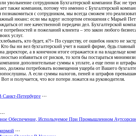
или увольнение сотрудников Бухгалтерской компании Вас не тре
чает также компания, потому что именно с Бухгалтерской компан
познакомиться с сотрудником, мы всегда сможем это реализоват
ажный нюанс: если мы вдруг испортим отношения с Марьей Петро
ождаться от нее качественной передачи дел. Бухгалтерской комп
е потребностей и пожеланий клиента – это закон любого бизнес
воих услуг.
лебывать, кто будет, я?!» По существу, от ошибок никто не застр
. Кто бы ни вел бухгалтерский учет в нашей фирме, будь главный
на директоре, а в конечном итоге отражается и на владельце ком
ностью избавиться от рисков, то хотя бы постараться минимизи
компании дополнительные суммы к уплате, а еще пени и штрафы,
чно, должны потребовать возмещения ущерба от Вашего бухгалте
конопослушны. А если суммы налогов, пеней и штрафов превышаю
 Вот и получается, что все потери ложатся на руководителя.
 В Санкт-Петербурге
⋯
⋯
ное Обеспечение, Используемое При Промышленном Аутсорсин
фирмой
⋯