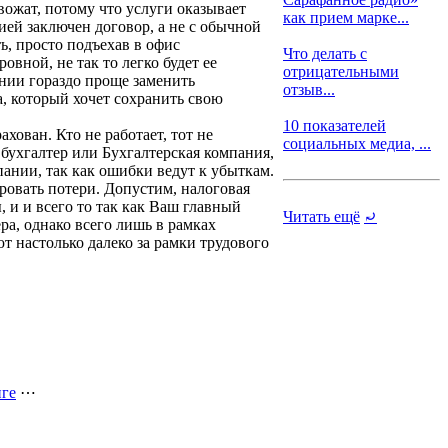
вожат, потому что услуги оказывает
как прием марке...
ией заключен договор, а не с обычной
ь, просто подъехав в офис
Что делать с
вной, не так то легко будет ее
отрицательными
ании гораздо проще заменить
отзыв...
а, который хочет сохранить свою
10 показателей
ахован. Кто не работает, тот не
социальных медиа, ...
 бухгалтер или Бухгалтерская компания,
пании, так как ошибки ведут к убыткам.
ровать потери. Допустим, налоговая
 и и всего то так как Ваш главный
Читать ещё
⤾
ра, однако всего лишь в рамках
т настолько далеко за рамки трудового
ге
⋯