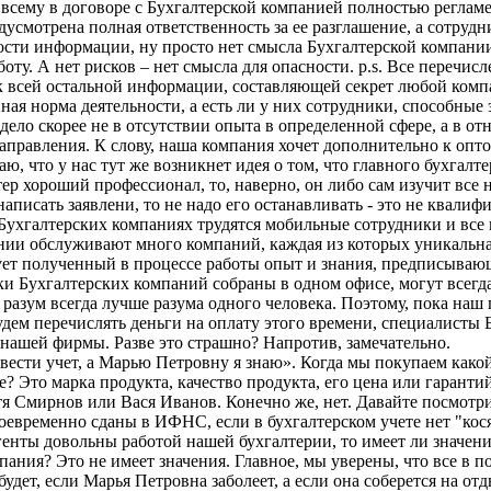
 всему в договоре с Бухгалтерской компанией полностью реглам
смотрена полная ответственность за ее разглашение, а сотруд
ости информации, ну просто нет смысла Бухгалтерской компани
ту. А нет рисков – нет смысла для опасности. p.s. Все перечис
 к всей остальной информации, составляющей секрет любой комп
ная норма деятельности, а есть ли у них сотрудники, способные
 дело скорее не в отсутствии опыта в определенной сфере, а в о
правления. К слову, наша компания хочет дополнительно к опто
ю, что у нас тут же возникнет идея о том, что главного бухгалте
тер хороший профессионал, то, наверно, он либо сам изучит все 
 написать заявлени, то не надо его останавливать - это не квал
Бухгалтерских компаниях трудятся мобильные сотрудники и все 
ании обслуживают много компаний, каждая из которых уникальна 
ует полученный в процессе работы опыт и знания, предписываю
ки Бухгалтерских компаний собраны в одном офисе, могут всегд
азум всегда лучше разума одного человека. Поэтому, пока наш 
удем перечислять деньги на оплату этого времени, специалисты 
 нашей фирмы. Разве это страшно? Напротив, замечательно.
вести учет, а Марью Петровну я знаю». Когда мы покупаем како
 Это марка продукта, качество продукта, его цена или гаранти
етя Смирнов или Вася Иванов. Конечно же, нет. Давайте посмотри
оевременно сданы в ИФНС, если в бухгалтерском учете нет "кос
генты довольны работой нашей бухгалтерии, то имеет ли значение
ания? Это не имеет значения. Главное, мы уверены, что все в п
будет, если Марья Петровна заболеет, а если она соберется на от