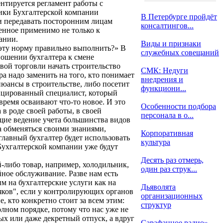
ентируется регламент работы с
ники Бухгалтерской компании
В Петербурге пройдёт
и передавать посторонним лицам
консалтингов...
ленное применимо не только к
ании.
Виды и признаки
 эту норму правильно выполнить?» В
служебных совещаний
тношении бухгалтера к смене
вой торговли начать строительство
СМК: Недуги
ра надо заменить на того, кто понимает
внедрения и
нюансы в строительстве, либо посетит
функциони...
ифицированный специалист, который
время осваивают что-то новое. И это
Особенности подбора
в роде своей работы, в своей
персонала в о...
щие ведение учета большинства видов
а обменяться своими знаниями,
Корпоративная
главный бухгалтер будет использовать
культура
Бухгалтерской компании уже будут
Десять раз отмерь,
й-либо товар, например, холодильник,
один раз струк...
йное обслуживание. Разве нам есть
м на бухгалтерские услуги как на
Дьяволята
яков", если у контролирующих органов
организационных
, кто конкретно стоит за всем этим:
структур
олном порядке, потому что нас уже не
дых или даже декретный отпуск, а вдруг
Сарафанное радио»