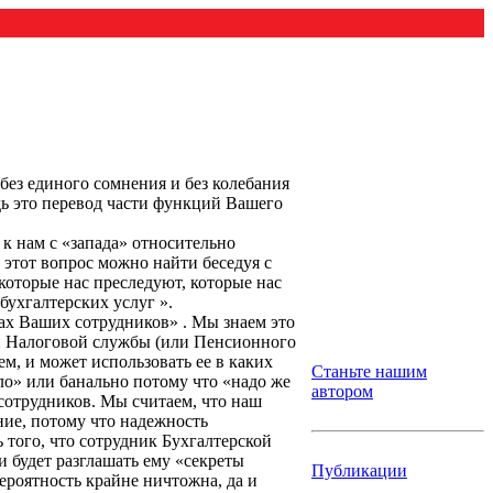
без единого сомнения и без колебания
ь это перевод части функций Вашего
 к нам с «запада» относительно
 этот вопрос можно найти беседуя с
оторые нас преследуют, которые нас
ухгалтерских услуг ».
дах Ваших сотрудников» . Мы знаем это
ий Налоговой службы (или Пенсионного
м, и может использовать ее в каких
Станьте нашим
зло» или банально потому что «надо же
автором
 сотрудников. Мы считаем, что наш
ние, потому что надежность
 того, что сотрудник Бухгалтерской
 будет разглашать ему «секреты
Публикации
ероятность крайне ничтожна, да и