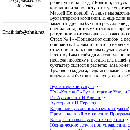
он управляется.
решит уйти навсегда? Болезни, отпуск 
И. Гете
компания и за полноту этих услуг отве
Марьей Петровной. А вдруг мы захотим 
Бухгалтерской компании. И еще один в
заменить другим бухгалтером, да еще д
специалиста, потому что удовлетворени
Email:
info@zhuk.net
репутацию и отвечающего за качество с
Страх № 4 - «Понаделают ошибок, а расх
ошибается. Но нам то от этого не легче
ответственность в любом случае лежит 
Поэтому Вам необходимо если уж не пол
провела проверку и предъявила нашей 
бухгалтер ошибся в расчетах. Мы, коне
Трудового кодекса, ведь мы с вами за
кодекса или бухгалтер вдруг уволился?!
Бухгалтерские услуги
⋯
"Риа-Консалт" - Бухгалтерские Услуги
Ит-Аутсорсинг И Кризис
⋯
Аутсорсинг И Переводы
⋯
Кадровый аутсорсинг. Зачем он нужен?
Промышленный Аутсорсинг. Программ
Как организовать услуги кейтеринга
⋯
Юридические услуги при управлении 