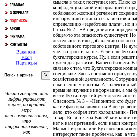
смысла в таких поступках нет. Плюс ко
конфиденциальной информацией и преду
соблюдают жесткий регламент сохранн
информацию и лишаться клиентов и рабо
определению «заработная плата», но и
Страх № 2 – «В предприятии определен
общем-то эта опасность существует. Но
деятельности или добавлению нового на
собственного торгового центра. Не дума
учет в строительстве . Если наш бухгал
Вакансии
бухгалтерские курсы. Ну, а если решит
Вход
нужен для развития Вашего бизнеса. В 
Партнеры
связано с тем, что Бухгалтерские комп
специфике. Здесь постоянно присутств
хозяйственной деятельности. Сотрудни
накопленным опытом. А коллективный р
время на изучение информации, а мы б
Часто говорят, что
вести бухгалтерский учет деятельности
цифры управляют
Опасность № 3 – «Непонятно кто будет 
миром, по крайней
какие факторы влияют на Ваше решение?
мере
дело, кто собрал этот холодильник - П
нет сомнения в том,
товар. Если отчеты Вашей компании св
что
нет к нам претензий, если наши контра
цифры показывают,
Марья Петровна или Бухгалтерская комп
как
интересуют такие проблемы, как: а что 