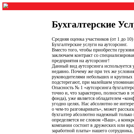
Бухгалтерские Усл
Средняя оценка участников (от 1 до 1
Бухгалтерские услуги на аутсорсинг.
Вместо того, чтобы приобрести грузови
заключаем контракт со специализиров
предприятия на аутсорсинг!
Данный вид аутсорсинга используется у
недавно. Почему же при тех же условия
руководителями небольших и крупных к
подстерегают, при малейшем упоминан
Опасность № 1 «аутсорсинга бухгалтерс
точно и, что характерно, полностью в
фонда), уже является обладателем «ко
угодно целях. Нас абсолютно не интере
о чем-то разговаривать», может рассказ
бухгалтер абсолютно надежный только п
определяется не словом «Ваш», а конкр
компании состоит в дружеских или вра
заработной платы» нашего сотрудника,