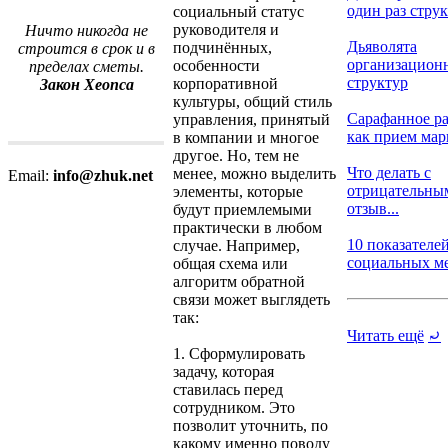
один раз струк.
социальный статус
руководителя и
Ничто никогда не
Дьяволята
подчинённых,
строится в срок и в
организацион
особенности
пределах сметы.
структур
корпоративной
Закон Хеопса
культуры, общий стиль
Сарафанное р
управления, принятый
как прием марк
в компании и многое
другое. Но, тем не
Что делать с
менее, можно выделить
Email:
info@zhuk.net
отрицательны
элементы, которые
отзыв...
будут приемлемыми
практически в любом
10 показателе
случае. Например,
социальных мед
общая схема или
алгоритм обратной
связи может выглядеть
так:
Читать ещё
⤾
1. Сформулировать
задачу, которая
ставилась перед
сотрудником. Это
позволит уточнить, по
какому именно поводу