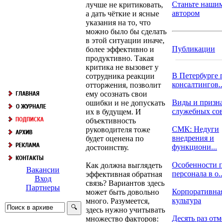
Станьте наши
лучше не критиковать,
автором
а дать чёткие и ясные
указания на то, что
можно было бы сделать
в этой ситуации иначе,
Публикации
более эффективно и
продуктивно. Такая
критика не вызовет у
В Петербурге 
сотрудника реакции
консалтингов..
отторжения, позволит
ему осознать свои
Виды и призн
ошибки и не допускать
служебных со
их в будущем. И
объективность
СМК: Недуги
руководителя тоже
внедрения и
будет оценена по
функциони...
достоинству.
Особенности 
Как должна выглядеть
Вакансии
персонала в о..
эффективная обратная
Вход
связь? Вариантов здесь
Партнеры
Корпоративна
может быть довольно
культура
много. Разумеется,
здесь нужно учитывать
Десять раз отм
множество факторов: