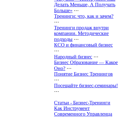
Делать Меньше, А Получать
Больше»
⋯
Тренинги: что, как и зачем?
⋯
Тренинги продаж внутри
компании. Методические
подходы
⋯
КСО и финансовый бизнес
⋯
Народный бизнес
⋯
Бизнес Образование — Какое
Оно?
⋯
Понятие Бизнес Тренингов
⋯
Посещайте бизнес-семинары!
⋯
Статьи - Бизнес-Тренинги
Как Инструмент
Современного Управленца