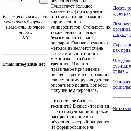
обучения персонала.
Существует большое
Десять р
количество форм обучения:
один раз 
от семинаров до создания
Бизнес есть искусство
корпоративных
угадывать будущее и
Дьяволя
университетов. Стоимость их
извлекать из этого
организ
также разная: от пачки
пользу.
структур
бумаги до сотен тысяч
NN
долларов. Однако среди всех
Сарафан
методов выделяется очень
как прие
эффективный и тонкий
механизм – это бизнес –
Что дела
тренинги. Именно
Email:
info@zhuk.net
отрицат
правильное применение
отзыв...
бизнес – тренингов позволит
современному руководителю
10 показ
оперативно решать вопросы
социальн
с обучением персонала.
Что же такое бизнес-
тренинги? Бизнес - тренинги
Читать е
— это получивший широкое
распространение вид
обучения, который направлен
на формирование или