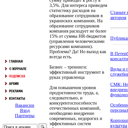
сумму приводит к росту в
3,5%. Для интереса приведем
статистику расходов на
Станьте
образование сотрудников в
автором
украинских компаниях. На
образование сотрудников
компания расходует не более
15% от суммы HR-бюджетов
Публика
(управления человеческими
ресурсами компании).
Проблема? Да! Но выход как
В Петерб
всегда есть.
консалти
Бизнес – тренинги:
Виды и 
эффективный инструмент в
служебн
руках управленца
СМК: Не
Для повышения уровня
внедрени
продуктивности труда, а,
функцион
следовательно, и
конкурентоспособности
Особенн
Вакансии
отечественных компаний,
персонала
Вход
необходимо внедрение
Партнеры
современных, недорогих и
Корпора
эффективных систем
культура