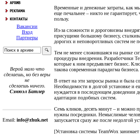
Временные и денежные затраты, как мы 
еще печальнее – никто не гарантирует
пользу.
Вакансии
Из-за сложности и дороговизны внедря
Вход
присущими большому бизнесу, сталкива
Партнеры
дорогих и неповоротливых систем не п
Тем не менее сложившаяся на рынке си
процедуры внедрения. Разработчики Te
которые к ним предъявляет бизнес. Клю
Верой мало что
такова современная парадигма бизнеса.
сделаешь, но без веры
не
В ответ на эти запросы рынка и была с
сделаешь ничего.
Необходимости в долгой установке и ещ
Сэмюэл Батлер
нуждается в последующем доведении до
адаптации подобных систем.
Семь кликов, десять минут – и можно п
нужны посредники. Немыслимые челове
Email:
info@zhuk.net
запускается сразу же после недолгой ус
[Установка системы TeamWox занимает 