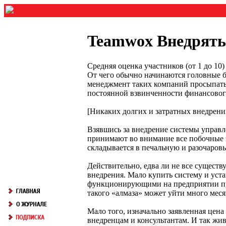
Teamwox Внедрять
Средняя оценка участников (от 1 до 1
От чего обычно начинаются головные б
менеджмент таких компаний просыпатьс
постоянной взвинченности финансового 
[Никаких долгих и затратных внедрени
Взявшись за внедрение системы управл
принимают во внимание все побочные эф
складывается в печальную и разочаровы
Действительно, едва ли не все сущест
внедрения. Мало купить систему и уста
функционирующими на предприятии пр
такого «алмаза» может уйти много месяц
Мало того, изначально заявленная цена 
внедренцам и консультантам. И так жив