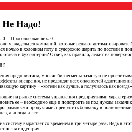
 Не Надо!
0) : 0 Проголосовавших: 0
оли у владельцев компаний, которые решают автоматизировать 
я ночью в холодном поту и судорожно шарить по постели в пои
отдела и бухгалтерии? Ответ, как правило, лежит на поверхнос
й!]
ения предприятием, многие бизнесмены зачастую не просчитыва
фекты внедрения, не предвидят всех опасностей адаптационного
вающую картину – «хотели как лучше, а получилось как всегда»
вующие на рынке системы управления предприятиями характериз
новить ее – необходимо еще и подстроить ее под нужды заказчик
ограммными продуктами, превратить болванку в полноценный 
ев, а иногда и лет.
на систему вырастает со временем в три-четыре раза. Ведь в эт
ет целая индустрия.