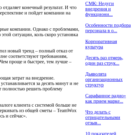
СМК: Недуги
 отдаляет конечный результат. И что
внедрения и
перспективе и пойдет компании на
функциони...
Особенности подбора
щные компании. Однако с проблемами,
персонала в о...
этой ситуации, коль скоро установка
Корпоративная
культура
ил новый тренд – полный отказ от
лне соответствуют требованиям,
Десять раз отмерь,
 Чем проще и быстрее, тем лучше –
один раз струк...
Дьяволята
ющая затрат на внедрение.
организационных
устанавливается за десять минут и не
структур
ет полностью решить проблему
Сарафанное радио»
как прием марке...
иалоге клиента с системой больше не
еркивать из общей сметы – TeamWox
Что делать с
сь и сейчас».
отрицательными
отзыв...
10 показателей