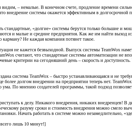
видим, – немалые. В конечном счете, продление времени сильно
, что внедрение системы окажется эффективным в долгосрочной 
ть стандартные, «долгие» системы берутся только большие и мо
ются и малые и средние предприятия. Как же им найти выход из 
о карману? Не каждая компания потянет такое.
туация не кажется безвыходной. Выпуск системы TeamWox намет
amWox считают, что стандартные системы автоматизации не впо
чевые критерии на сегодняшний день – скорость и доступность.
оздана система TeamWox – быстро устанавливающаяся и не требу
е более долгом внедрении на предприятии теперь нет. TeamWox 
 ума. По мнению создателей программы, такой подход позволя
риступать к делу. Никакого внедрения, никаких внедренцев! В д
ческому разуму сроки и стоимость внедрения можно смело выч
тановки. Начать работать в системе можно незамедлительно, «зде
всего лишь 10 минут!]