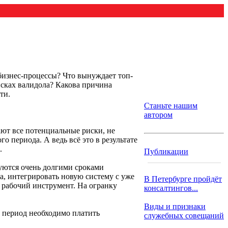
бизнес-процессы? Что вынуждает топ-
сках валидола? Какова причина
ти.
Станьте нашим
автором
ют все потенциальные риски, не
 периода. А ведь всё это в результате
.
Публикации
уются очень долгими сроками
а, интегрировать новую систему с уже
В Петербурге пройдёт
рабочий инструмент. На огранку
консалтингов...
Виды и признаки
от период необходимо платить
служебных совещаний