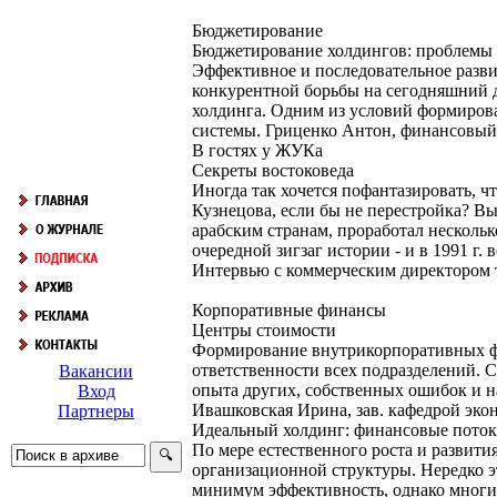
Бюджетирование
Бюджетирование холдингов: проблемы
Эффективное и последовательное разв
конкурентной борьбы на сегодняшний 
холдинга. Одним из условий формирова
системы. Гриценко Антон, финансовый
В гостях у ЖУКа
Секреты востоковеда
Иногда так хочется пофантазировать, ч
Кузнецова, если бы не перестройка? В
арабским странам, проработал несколь
очередной зигзаг истории - и в 1991 г
Интервью с коммерческим директором 
Корпоративные финансы
Центры стоимости
Формирование внутрикорпоративных фи
ответственности всех подразделений. 
Вакансии
опыта других, собственных ошибок и н
Вход
Ивашковская Ирина, зав. кафедрой экон
Партнеры
Идеальный холдинг: финансовые поток
По мере естественного роста и развити
организационной структуры. Нередко эт
минимум эффективность, однако многие