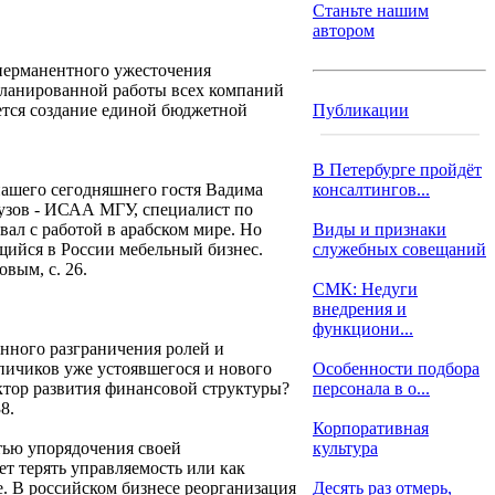
Станьте нашим
автором
перманентного ужесточения
планированной работы всех компаний
ется создание единой бюджетной
Публикации
В Петербурге пройдёт
 нашего сегодняшнего гостя Вадима
консалтингов...
вузов - ИСАА МГУ, специалист по
ал с работой в арабском мире. Но
Виды и признаки
ющийся в России мебельный бизнес.
служебных совещаний
вым, с. 26.
СМК: Недуги
внедрения и
функциони...
ного разграничения ролей и
пичиков уже устоявшегося и нового
Особенности подбора
ктор развития финансовой структуры?
персонала в о...
8.
Корпоративная
стью упорядочения своей
культура
ет терять управляемость или как
. В российском бизнесе реорганизация
Десять раз отмерь,