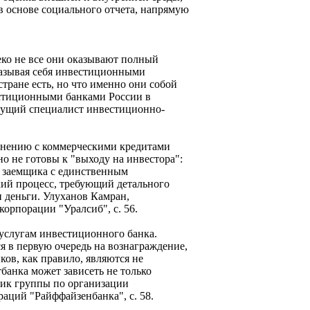
в основе социального отчета, напрямую
еко не все они оказывают полный
называя себя инвестиционными
стране есть, но что именно они собой
естиционными банками России в
едущий специалист инвестиционно-
внению с коммерческими кредитами
но не готовы к "выходу на инвестора":
я заемщика с единственным
кий процесс, требующий детального
 деньги. Улуханов Камран,
рпорации "Уралсиб", с. 56.
 услугам инвестиционного банка.
я в первую очередь на вознаграждение,
ков, как правило, являются не
банка может зависеть не только
ник группы по организации
ций "Райффайзенбанка", с. 58.