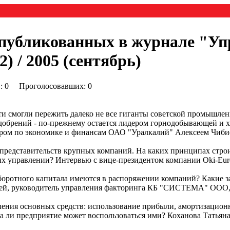
опубликованных в журнале "Уп
) / 2005 (сентябрь)
0) : 0 Проголосовавших: 0
ти смогли пережить далеко не все гиганты советской промышл
удобрений - по-прежнему остается лидером горнодобывающей и
ром по экономике и финансам ОАО "Уралкалий" Алексеем Чибис
представительств крупных компаний. На каких принципах строит
х управлении? Интервью с вице-президентом компании Oki-Europ
ротного капитала имеются в распоряжении компаний? Какие за
гей, руководитель управления факторинга КБ "СИСТЕМА" ООО, 
ния основных средств: использование прибыли, амортизационн
а ли предприятие может воспользоваться ими? Коханова Татья