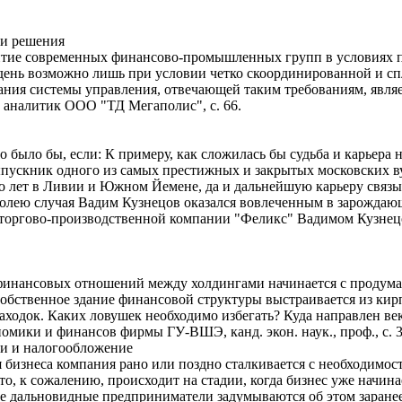
 и решения
итие современных финансово-промышленных групп в условиях 
день возможно лишь при условии четко скоординированной и с
ния системы управления, отвечающей таким требованиям, явля
 аналитик ООО "ТД Мегаполис", с. 66.
то было бы, если: К примеру, как сложилась бы судьба и карьера
ыпускник одного из самых престижных и закрытых московских 
ко лет в Ливии и Южном Йемене, да и дальнейшую карьеру связыв
. волею случая Вадим Кузнецов оказался вовлеченным в зарожда
торгово-производственной компании "Феликс" Вадимом Кузнецо
нансовых отношений между холдингами начинается с продуман
Собственное здание финансовой структуры выстраивается из кир
аходок. Каких ловушек необходимо избегать? Куда направлен ве
омики и финансов фирмы ГУ-ВШЭ, канд. экон. наук., проф., с. 3
и и налогообложение
я бизнеса компания рано или поздно сталкивается с необходимо
о, к сожалению, происходит на стадии, когда бизнес уже начина
 дальновидные предприниматели задумываются об этом заранее