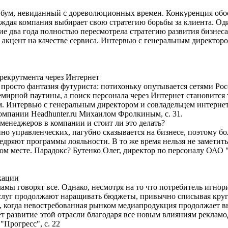
 бум, невиданный с дореволюционных времен. Конкуренция обо
ждая компания выбирает свою стратегию борьбы за клиента. Од
ние два года полностью пересмотрела стратегию развития бизнес
 акцент на качестве сервиса. Интервью с генеральным директоро
 рекрутмента через Интернет
 просто фантазия футуриста: потихоньку опутывается сетями Рос
емирной паутины, а поиск персонала через Интернет становится
м. Интервью с генеральным директором и совладельцем интерне
мпании Headhunter.ru Михаилом Фролкиным, с. 31.
менеджеров в компании и стоит ли это делать?
енно управленческих, пагубно сказывается на бизнесе, поэтому
дряют программы лояльности. В то же время нельзя не замети
м месте. Парадокс? Бутенко Олег, директор по персоналу ОАО "Э
кации
мы говорят все. Однако, несмотря на то что потребитель игно
услуг продолжают наращивать бюджеты, привычно списывая круг
, когда невостребованная рынком медиапродукция продолжает вы
т развитие этой отрасли благодаря все новым влияниям рекламо
Прогресс", с. 22