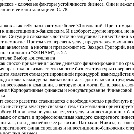
рисков - ключевые факторы устойчивости бизнеса. Они и лежат 
ании и ее капитализацией. С. 78.
анков - так себя называют уже более 30 компаний. При этом дал
я к инвестиционно-банковским. И наоборот: другие игроки, не 
тве. Ситуация сложилась достаточно запутанная: инвестбанки в 
ют немногие. Притом что перечень услуг, предоставляемых инв
ыми аналогами, а иногда и превосходит их. Захаров Григорий, в
нного холдинга "ФИНАМ", с. 52.
итала: Выбор консультанта
как способ привлечения более дешевого финансирования по сра
емя практика показывает, что многие бизнес-структуры совершен
едита является стандартизированной процедурой взаимодействи
 подготовка к выходу на рынки капитала - длительный и трудоем
инвесторами к компании, в которую они могли бы вложить свои
ения Корпоративные финансы и консультирование Финансовой ко
нка
 своего развития сталкивается с необходимостью прибегнуть к
 института зачастую связана с тем, что компания ориентируетс
работу. И при этом не учитывает, что услуги инвестиционных бан
ными: от опыта и профессионализма каждого конкретного инвест
итала, но и дальнейшее ее развитие. Патрахин Никита, началь
поративного финансирования и инвестиционно-банковских опера
е покупки бизнеса