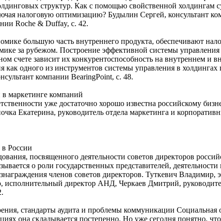
холдинговых структур. Как с помощью свойственной холдингам 
ючая налоговую оптимизацию? Будылин Сергей, консультант ком
ии Roche & Duffay, с. 42.
омике большую часть внутреннего продукта, обеспечивают нал
ике за рубежом. Построение эффективной системы управления 
чном счете зависит их конкурентоспособность на внутреннем и 
я как одного из инструментов системы управления в холдингах 
сультант компании BearingPoint, с. 48.
 в маркетинге компаний
тственности уже достаточно хорошо известна российскому бизне
апочка Екатерина, руководитель отдела маркетинга и корпорати
 в России
едования, посвященного деятельности советов директоров росси
азывается о роли государственных представителей, деятельности
вознаграждения членов советов директоров. Туткевич Владимир
, исполнительный директор АНД, Черкаев Дмитрий, руководите
.
рения, стандарты аудита и проблемы коммуникации Социальная о
циях она складывается постепенно. Но уже сегодня понятно, чт