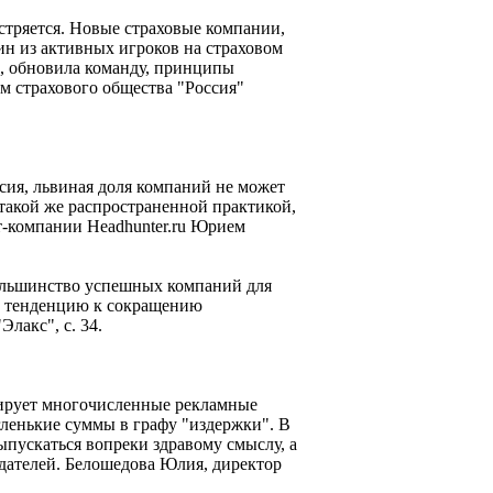
стряется. Новые страховые компании,
ин из активных игроков на страховом
а, обновила команду, принципы
м страхового общества "Россия"
сия, львиная доля компаний не может
 такой же распространенной практикой,
т-компании Headhunter.ru Юрием
 большинство успешных компаний для
ть тенденцию к сокращению
лакс", с. 34.
рирует многочисленные рекламные
ленькие суммы в графу "издержки". В
пускаться вопреки здравому смыслу, а
дателей. Белошедова Юлия, директор