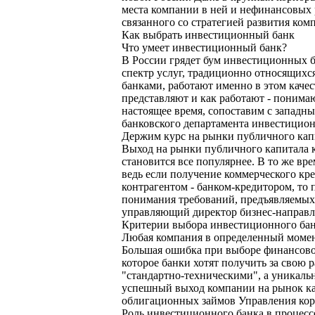
места компании в ней и нефинансовых 
связанного со стратегией развития комп
Как выбрать инвестиционный банк
Что умеет инвестиционный банк?
В России грядет бум инвестиционных б
спектр услуг, традиционно относящихс
банками, работают именно в этом качес
представляют и как работают - понима
настоящее время, сопоставим с западн
банковского департамента инвестицио
Держим курс на рынки публичного кап
Выход на рынки публичного капитала 
становится все популярнее. В то же вр
ведь если получение коммерческого кр
контрагентом - банком-кредитором, то
понимания требований, предъявляемых 
управляющий директор бизнес-направл
Критерии выбора инвестиционного ба
Любая компания в определенный момент
Большая ошибка при выборе финансового
которое банки хотят получить за свою 
"стандартно-техническими", а уникаль
успешный выход компании на рынок кап
облигационных займов Управления кор
Роль инвестиционного банка в процесс