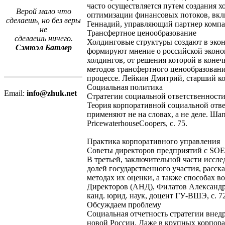
часто осуществляется путем создания 
Верой мало что
оптимизации финансовых потоков, вкл
сделаешь, но без веры
Геннадий, управляющий партнер компан
не
Трансфертное ценообразование
сделаешь ничего.
Холдинговые структуры создают в экон
Сэмюэл Батлер
формируют мнение о российской эконом
холдингов, от решения которой в коне
методов трансфертного ценообразовани
процессе. Лейкин Дмитрий, старший кон
Социальная политика
Email:
info@zhuk.net
Стратегии социальной ответственности
Теория корпоративной социальной отве
применяют не на словах, а не деле. Ш
PricewaterhouseCoopers, с. 75.
Практика корпоративного управления
Советы директоров предприятий с SOE
В третьей, заключительной части иссл
долей государственного участия, расск
методах их оценки, а также способах 
Директоров (АНД), Филатов Александр
канд. юрид. наук, доцент ГУ-ВШЭ, с. 72
Обсуждаем проблему
Социальная отчетность стратегии внед
новой России. Даже в крупных корпора