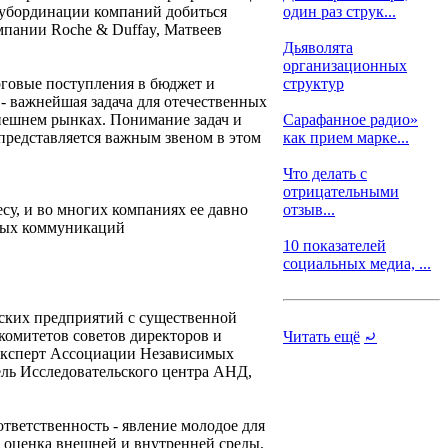
субординации компаний добиться
один раз струк...
пании Roche & Duffay, Матвеев
Дьяволята
организационных
оговые поступления в бюджет и
структур
- важнейшая задача для отечественных
внешнем рынках. Понимание задач и
Сарафанное радио»
представляется важным звеном в этом
как прием марке...
Что делать с
отрицательными
су, и во многих компаниях ее давно
отзыв...
вных коммуникаций
10 показателей
социальных медиа, ...
йских предприятий с существенной
 комитетов советов директоров и
Читать ещё
⤾
, эксперт Ассоциации Независимых
ль Исследовательского центра АНД,
тветственность - явление молодое для
о оценка внешней и внутренней среды,