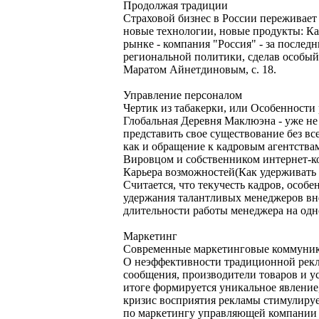
Продолжая традиции
Страховой бизнес в России переживает
новые технологии, новые продукты: Ка
рынке - компания "Россия" - за послед
региональной политики, сделав особый
Маратом Айнетдиновым, с. 18.
Управление персоналом
Чертик из табакерки, или Особенности
Глобальная Деревня Маклюэна - уже не
представить свое существование без вс
как и обращение к кадровым агентства
Вировцом и собственником интернет-ко
Карьера возможностей(Как удерживать 
Считается, что текучесть кадров, особ
удержания талантливых менеджеров вне
длительности работы менеджера на одно
Маркетинг
Современные маркетинговые коммуни
О неэффективности традиционной рекла
сообщения, производители товаров и 
итоге формируется уникальное явление
кризис восприятия рекламы стимулируе
по маркетингу управляющей компании "