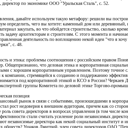
 директор по экономике ООО "Уральская Сталь", с. 52.
авления, давайте используем такую метафору: решили вы постро
ум определить, чего вы хотите: каменный дом или деревянный, в
атериал закупать, во что обойдется строительство, сколько врем
ь задачу архитекторам и строителям. С этого момента и начина
аправленная деятельность по воплощению некой идеи "что я хочу
ки", с. 48.
ость и этика: проблемы соотношения с российским правом Пон
р. Общепризнанно, что деловая этика и корпоративная социальн
ными с хорошим корпоративным управлением. Поэтому точное сл
 к компании, стремящейся к созданию и поддержанию эффективн
понимается под корпоративной этикой и КСО в России? Черкаев 
экспертной группы Комитета по деловой этике Торгово-промышл
ческая позиция
ансовый рынок в связи с событиями, произошедшими в корпорац
стал рост недоверия к внешним аудиторам, причем как со сторон
 роль совета директоров в вопросах управления (в том числе кон
ективности стали считать усиление роли независимых директор
ют независимые директора как некий социальный институт и и
 обществ? Ушаков Дмитрий, член совета директоров ОАО "Перма