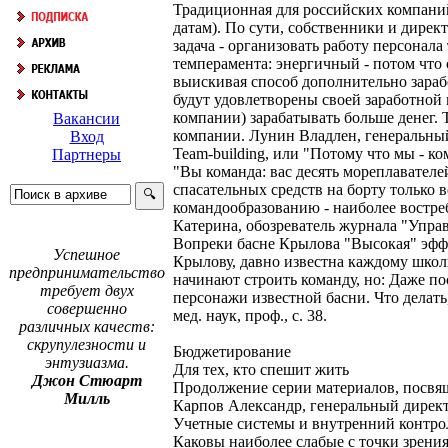
Традиционная для российских компаний
датам). По сути, собственники и директ
задача - организовать работу персонала
темперамента: энергичный - потом что 
выискивая способ дополнительно зараб
будут удовлетворены своей заработной
компании) зарабатывать больше денег. Т
Вакансии
компании. Лунин Владлен, генеральный
Вход
Team-building, или "Потому что мы - ко
Партнеры
"Вы команда: вас десять мореплавателе
спасательных средств на борту только 
командообразованию - наиболее востре
Катерина, обозреватель журнала "Управ
Вопреки басне Крылова "Высокая" эффе
Успешное
Крылову, давно известна каждому школ
предпринимательство
начинают строить команду, но: Даже п
требует двух
персонажи известной басни. Что делат
совершенно
мед. наук, проф., с. 38.
различных качеств:
скрупулезности и
Бюджетирование
энтузиазма.
Для тех, кто спешит жить
Джон Стюарт
Продолжение серии материалов, посвя
Милль
Карпов Александр, генеральный директ
Учетные системы и внутренний контро
Каковы наиболее слабые с точки зрени