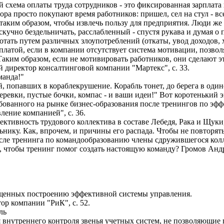
 схема оплаты труда сотрудников - это фиксированная зарплата
ора просто покупают время работников: пришел, сел на стул - в
 таким образом, чтобы извлечь пользу для предприятия. Люди же 
скучно бездельничать, расслабленный - спустя рукава и думая о 
отать путем различных злоупотреблений (откаты, увод доходов,
 платой, если в компании отсутствует система мотивации, позво
аким образом, если не мотивировать работников, они сделают это
 директор консалтинговой компании "Мартекс", с. 33.
манда!"
й, попавших в кораблекрушение. Корабль тонет, до берега в один
веревки, пустые бочки, компас - и ваши идеи!" Вот коротенький 
бованного на рынке бизнес-образования после тренингов по э
ление компанией", с. 36.
ктивность трудового коллектива в составе Лебедя, Рака и Щук
ьнику. Как, впрочем, и причины его распада. Чтобы не повторя
осле тренинга по командообразованию члены сдружившегося колл
ь, чтобы тренинг помог создать настоящую команду? Громов Анд
щенных построению эффективной системы управления.
ор компании "РиК", с. 52.
ль
я внутреннего контроля звенья учетных систем, не позволяющие