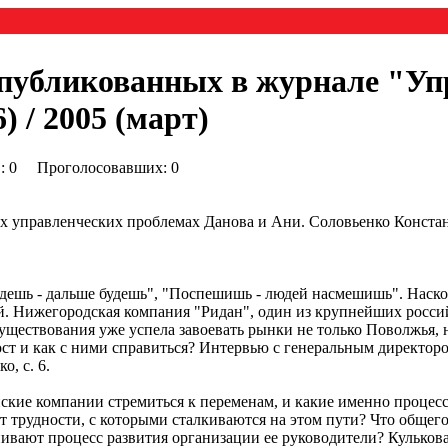
опубликованных в журнале "Уп
 / 2005 (март)
0) : 0 Проголосовавших: 0
 управленческих проблемах Данова и Ани. Соловьенко Констант
едешь - дальше будешь", "Поспешишь - людей насмешишь". Наско
й. Нижегородская компания "Ридан", один из крупнейших росс
существования уже успела завоевать рынки не только Поволжья, 
рост и как с ними справиться? Интервью с генеральным директ
, с. 6.
кие компании стремиться к переменам, и какие именно процесс
трудности, с которыми сталкиваются на этом пути? Что общего
ивают процесс развития организации ее руководители? Кулькова