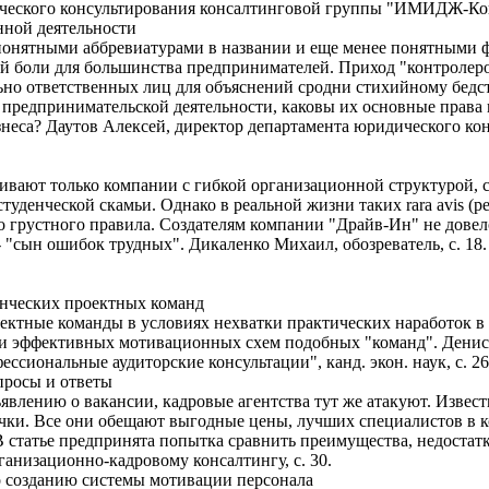
ческого консультирования консалтинговой группы "ИМИДЖ-Контак
нной деятельности
онятными аббревиатурами в названии и еще менее понятными 
 боли для большинства предпринимателей. Приход "контролеро
льно ответственных лиц для объяснений сродни стихийному бед
 предпринимательской деятельности, каковы их основные права 
бизнеса? Даутов Алексей, директор департамента юридического 
живают только компании с гибкой организационной структурой,
уденческой скамьи. Однако в реальной жизни таких rara avis (р
о грустного правила. Создателям компании "Драйв-Ин" не довел
 "сын ошибок трудных". Дикаленко Михаил, обозреватель, с. 18.
нческих проектных команд
ектные команды в условиях нехватки практических наработок в
ии эффективных мотивационных схем подобных "команд". Денис
ссиональные аудиторские консультации", канд. экон. наук, с. 26
просы и ответы
явлению о вакансии, кадровые агентства тут же атакуют. Извест
ки. Все они обещают выгодные цены, лучших специалистов в к
В статье предпринята попытка сравнить преимущества, недостат
ганизационно-кадровому консалтингу, с. 30.
о созданию системы мотивации персонала