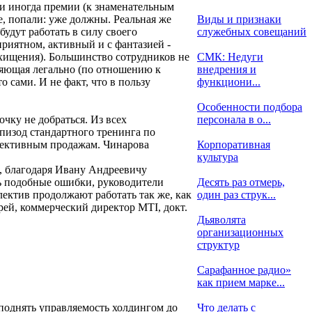
 и иногда премии (к знаменательным
се, попали: уже должны. Реальная же
Виды и признаки
будут работать в силу своего
служебных совещаний
приятном, активный и с фантазией -
 хищения). Большинство сотрудников не
СМК: Недуги
ляющая легально (по отношению к
внедрения и
 сами. И не факт, что в пользу
функциони...
Особенности подбора
очку не добраться. Из всех
персонала в о...
эпизод стандартного тренинга по
ффективным продажам. Чинарова
Корпоративная
культура
и, благодаря Ивану Андреевичу
ть подобные ошибки, руководители
Десять раз отмерь,
ектив продолжают работать так же, как
один раз струк...
рей, коммерческий директор MTI, докт.
Дьяволята
организационных
структур
Сарафанное радио»
как прием марке...
 поднять управляемость холдингом до
Что делать с