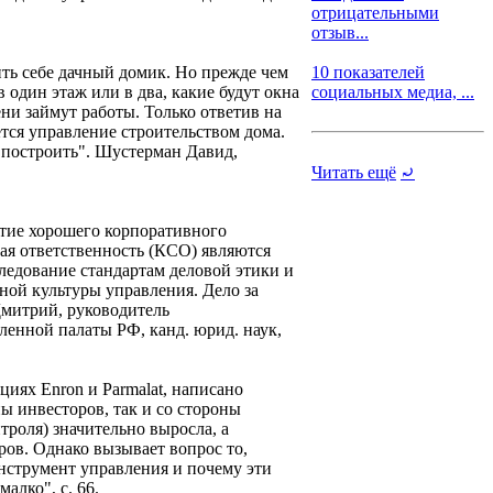
отрицательными
отзыв...
ить себе дачный домик. Но прежде чем
10 показателей
 один этаж или в два, какие будут окна
социальных медиа, ...
ени займут работы. Только ответив на
ется управление строительством дома.
 построить". Шустерман Давид,
Читать ещё
⤾
ятие хорошего корпоративного
ая ответственность (КСО) являются
едование стандартам деловой этики и
ой культуры управления. Дело за
Дмитрий, руководитель
енной палаты РФ, канд. юрид. наук,
иях Enron и Parmalat, написано
ы инвесторов, так и со стороны
троля) значительно выросла, а
ов. Однако вызывает вопрос то,
нструмент управления и почему эти
лко", с. 66.