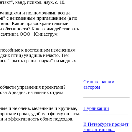
т", канд. психол. наук, с. 10.
функциями и полномочиями всегда
в" с неизменным приглашением (а по
ствию. Какие правоохранительные
и обязанности? Как взаимодействовать
консалтинга ООО "Юниаструм
 способные к постоянным изменениям,
едких птиц) увидишь нечасто. Тем
ось "грызть гранит науки" на модных
Станьте нашим
 области управления проектами?
автором
ова Ариадна, начальник отдела
.
ные и не очень, меленькие и крупные,
Публикации
ороткие сроки, удобную форму оплаты.
ки и эффективность обоих подходов.
В Петербурге пройдёт
консалтингов...