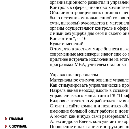
организационного развития и управлен
Контроль в сфере финансово-хозяйстве
Обилие контролирующих органов с неп
было источником повышенной головной
сути, вызовом) руководства и материа
органы осуществляют контроль в сфере
с ними без ущерба для себя и своего 
Консалтинг", с. 16.
Культ изменений
О том, что в жестком мире бизнеса вы
современные менеджеры знают еще со ст
приятнее встречать исключение из этог
программах MBA, учителем стал опыт -
Управление персоналом
Материальное стимулирование управле
Как стимулировать управленческие про
Назрела явная необходимость в создан
управленческого консалтинга ГК "Профе
Кадровое агентство & работодатель: во
Стоит на сайте компании появиться объ
имеющие большой опыт работы и нович
А может, как-нибудь сами разберемся? 
Александрова Елена, консультант по ор
Поощрение и наказание: инструкция п