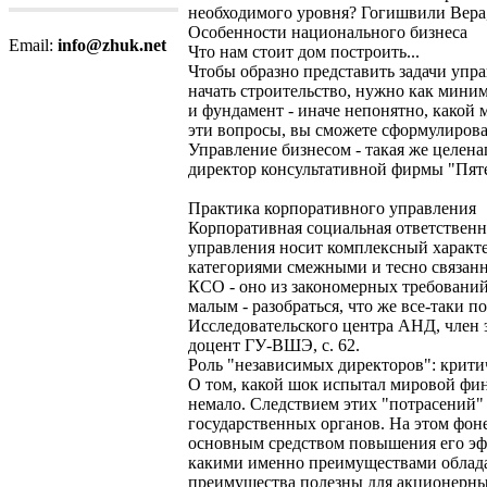
необходимого уровня? Гогишвили Вера,
Особенности национального бизнеса
Email:
info@zhuk.net
Что нам стоит дом построить...
Чтобы образно представить задачи упр
начать строительство, нужно как миним
и фундамент - иначе непонятно, какой м
эти вопросы, вы сможете сформулироват
Управление бизнесом - такая же целен
директор консультативной фирмы "Пятер
Практика корпоративного управления
Корпоративная социальная ответственн
управления носит комплексный характе
категориями смежными и тесно связан
КСО - оно из закономерных требований
малым - разобраться, что же все-таки 
Исследовательского центра АНД, член 
доцент ГУ-ВШЭ, с. 62.
Роль "независимых директоров": крити
О том, какой шок испытал мировой фин
немало. Следствием этих "потрасений" 
государственных органов. На этом фоне
основным средством повышения его эфф
какими именно преимуществами облада
преимущества полезны для акционерных