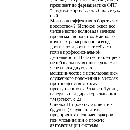
президент по фармацевтике ФПГ
"Нефтехимпром", докт. биол. наук,
с.20
Можно ли эффективно бороться с
воровством? (Испокон веков все
человечество волновала великая
проблема - воровство. Наиболее
крупных размеров оно всегода
достигало и достигает сейчас на
почве профессиональной
деятельности. В статье пойдет речь
не о банальном выносе куска мяса
через проходную, а о
мошенничестве с использованием
служебного положения и методах
противодействия этому
преступлению). / Владлен Лунин,
генеральный директор компании
"Мартекс", с.23
Оценка IT-проекта: загляните в
будущее (У руководителя
предприятия и топ-менеджеров
при упоминании о проекте
автоматизации системы