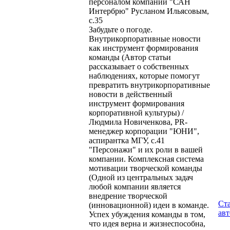
персоналом компании "САН
Интербрю" Русланом Ильясовым,
с.35
Забудьте о погоде.
Внутрикорпоративные новости
как инструмент формирования
команды (Автор статьи
рассказывает о собственных
наблюдениях, которые помогут
превратить внутрикорпоративные
новости в действенный
инструмент формирования
корпоративной культуры) /
Людмила Новиченкова, PR-
менеджер корпорации "ЮНИ",
аспирантка МГУ, с.41
"Персонажи" и их роли в вашей
компании. Комплексная система
мотивации творческой команды
(Одной из центральных задач
любой компании является
внедрение творческой
Ст
(инновационной) идеи в команде.
ав
Успех убуждения команды в том,
что идея верна и жизнеспособна,