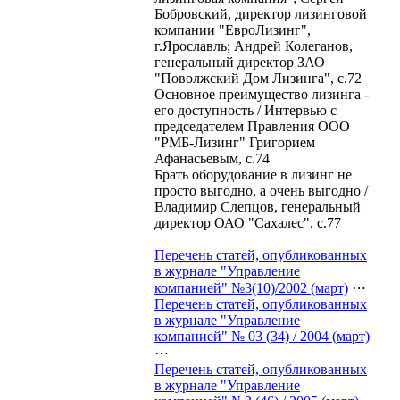
Бобровский, директор лизинговой
компании "ЕвроЛизинг",
г.Ярославль; Андрей Колеганов,
генеральный директор ЗАО
"Поволжский Дом Лизинга", с.72
Основное преимущество лизинга -
его доступность / Интервью с
председателем Правления ООО
"РМБ-Лизинг" Григорием
Афанасьевым, с.74
Брать оборудование в лизинг не
просто выгодно, а очень выгодно /
Владимир Слепцов, генеральный
директор ОАО "Сахалес", с.77
Перечень статей, опубликованных
в журнале "Управление
компанией" №3(10)/2002 (март)
⋯
Перечень статей, опубликованных
в журнале "Управление
компанией" № 03 (34) / 2004 (март)
⋯
Перечень статей, опубликованных
в журнале "Управление