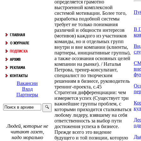
определяется грамотно
выстроенной комплексной
Пу
системой мотивации. Более того,
разработка подобной системы
требует не только понимания
В П
различий и общности интересов
кон
(мотивов) каждого из участников
команды, но и отдельных групп
Ви
внутри и вне компании (клиенты,
сл
партнеры, инициативные группы),
а также осознания основных целей
СМ
компании на рынке). / Наталья
вн
Петрова, тренер-консультант,
фун
специалист по творческим
решениям в бизнесе, руководитель
Вакансии
Ос
тренинг-проекта, с.45
Вход
пер
Стратегия дифференциации: чем
Партнеры
измеряется успех (Существует три
Ко
важнейшие группы проблем, с
кул
которыми приходится сталкиваться
любому лидеру, взявшему на себя
Дес
ответственность за выбор пути
оди
Людей, которые не
достижения успеха в бизнесе.
читают газет,
Прежде всего это видение
Дь
надо морально
будущего и той позиции, которую