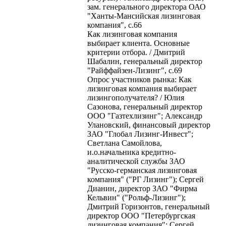
зам. генерального директора ОАО
"Ханты-Мансийская лизинговая
компания", с.66
Как лизинговая компания
выбирает клиента. Основные
критерии отбора. / Дмитрий
Шабалин, генеральный директор
"Райффайзен-Лизинг", с.69
Опрос участников рынка: Как
лизинговая компания выбирает
лизингополучателя? / Юлия
Сазонова, генеральный директор
ООО "Газтехлизинг"; Александр
Улановский, финансовый директор
ЗАО "Глобал Лизинг-Инвест";
Светлана Самойлова,
и.о.начальника кредитно-
аналитической службы ЗАО
"Русско-германская лизинговая
компания" ("РГ Лизинг"); Сергей
Дианин, директор ЗАО "Фирма
Кельвин" ("Рольф-Лизинг");
Дмитрий Горизонтов, генеральный
директор ООО "Петербургская
лизинговая компания"; Сергей