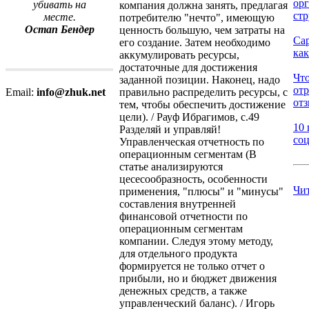
ор
убивать на
компания должна занять, предлагая
стр
месте.
потребителю "нечто", имеющую
Остап Бендер
ценность большую, чем затраты на
Са
его создание. Затем необходимо
как
аккумулировать ресурсы,
достаточные для достижения
Что
заданной позиции. Наконец, надо
от
правильно распределить ресурсы, с
Email:
info@zhuk.net
отз
тем, чтобы обеспечить достижение
цели). / Рауф Ибрагимов, с.49
10 
Разделяй и управляй!
соц
Управленческая отчетность по
операционным сегментам (В
статье анализируются
цесесообразность, особенности
Чи
применения, "плюсы" и "минусы"
составления внутренней
финансовой отчетности по
операционным сегментам
компании. Следуя этому методу,
для отдельного продукта
формируется не только отчет о
прибыли, но и бюджет движения
денежных средств, а также
управленческий баланс). / Игорь