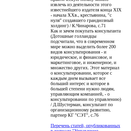
извлечь из деятельности этого
известнейшего издателя конца XIX
- начала XXв., крестьянина, "с
нуля" создавшего грандиозный
холдинг) / К.Чинарова, с.71
Как и зачем покупать консультанта
(Дотошные голландцы
подсчитали, что в современном
мире можно выделить более 200
видов консультирования - и
юридическое, и финансовое, и
маркетинговое, и инженерное, и
множество других. Этот материал
о консультировании, которое с
каждым днем вызывает все
больший интерес и которое в
большей степени нужно людям,
управляющим компанией, - о
консультировании по управлению)
/ Д.Шустерман, консультант по
организационному развитию,
партнер КГ "СЭТ", с.76
Перечень статей, опубликованных
в журнале "Управление