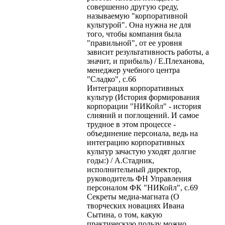
совершенно другую среду,
называемую "корпоративной
культурой". Она нужна не для
того, чтобы компания была
"правильной", от ее уровня
зависит результативность работы, а
значит, и прибыль) / Е.Плеханова,
менеджер учебного центра
"Сладко", с.66
Интеграция корпоративных
культур (История формирования
корпорации "НИКойл" - история
слияний и поглощений. И самое
трудное в этом процессе -
объединение персонала, ведь на
интеграцию корпоративных
культур зачастую уходят долгие
годы:) / А.Стадник,
исполнительный директор,
руководитель ФН Управления
персоналом ФК "НИКойл", с.69
Секреты медиа-магната (О
творческих новациях Ивана
Сытина, о том, какую
практическую пользу можно