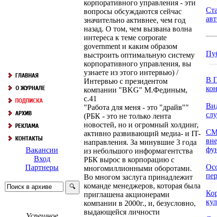
корпоративного управления - эти
Ст
вопросы обсуждаются сейчас
ав
значительно активнее, чем год
назад. О том, чем вызвана волна
интереса к теме corporate
government и каким образом
Пу
выстроить оптимальную систему
корпоративного управления, вы
узнаете из этого интервью) /
В П
Интервью с президентом
кон
компании "BKG" М.Фединым,
с.41
Ви
"Работа для меня - это "драйв""
сл
(РБК - это не только лента
новостей, но и огромный холдинг,
СМ
активно развивающий медиа- и IT-
вн
направления. За минувшие 3 года
фун
Вакансии
из небольшого информагентства
Вход
РБК вырос в корпорацию с
Ос
Партнеры
многомиллионными оборотами.
пер
Во многом заслуга принадлежит
команде менеджеров, которая была
Ко
приглашена акционерами
кул
компании в 2000г., и, безусловно,
выдающейся личности
Успешное