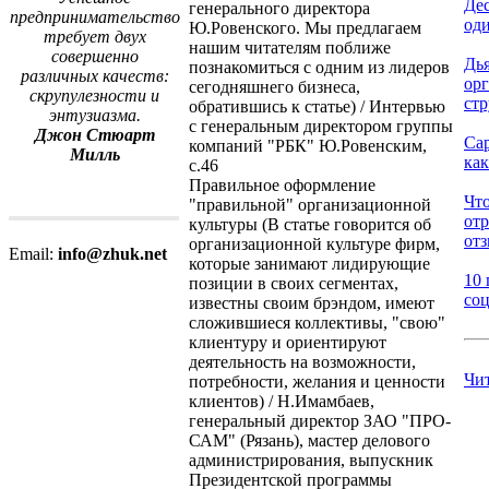
Дес
генерального директора
предпринимательство
оди
Ю.Ровенского. Мы предлагаем
требует двух
нашим читателям поближе
совершенно
Дь
познакомиться с одним из лидеров
различных качеств:
ор
сегодняшнего бизнеса,
скрупулезности и
стр
обратившись к статье) / Интервью
энтузиазма.
с генеральным директором группы
Джон Стюарт
Са
компаний "РБК" Ю.Ровенским,
Милль
как
с.46
Правильное оформление
Что
"правильной" организационной
от
культуры (В статье говорится об
отз
организационной культуре фирм,
Email:
info@zhuk.net
которые занимают лидирующие
10 
позиции в своих сегментах,
соц
известны своим брэндом, имеют
сложившиеся коллективы, "свою"
клиентуру и ориентируют
деятельность на возможности,
Чи
потребности, желания и ценности
клиентов) / Н.Имамбаев,
генеральный директор ЗАО "ПРО-
САМ" (Рязань), мастер делового
администрирования, выпускник
Президентской программы