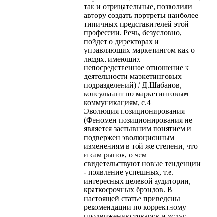
так и отрицательные, позволили
автору создать портреты наиболее
типичных представителей этой
профессии. Речь, безусловно,
пойдет о директорах и
управляющих маркетингом как о
людях, имеющих
непосредственное отношение к
деятельности маркетинговых
подразделений) / Д.Шабанов,
консультант по маркетинговым
коммуникациям, с.4
Эволюция позиционирования
(Феномен позиционирования не
является застывшим понятием и
подвержен эволюционным
изменениям в той же степени, что
и сам рынок, о чем
свидетельствуют новые тенденции
- появление успешных, т.е.
интересных целевой аудитории,
краткосрочных брэндов. В
настоящей статье приведены
рекомендации по корректному
продвижению товаров и услуг,