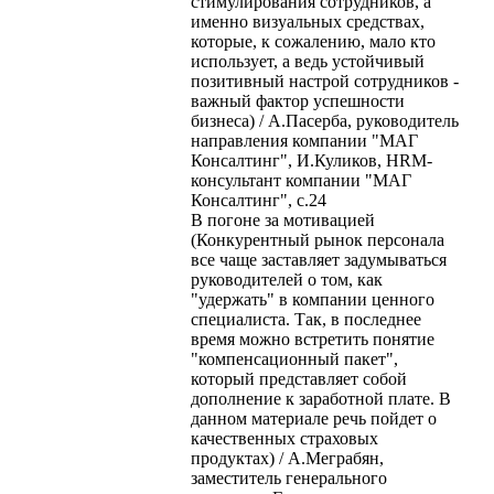
стимулирования сотрудников, а
именно визуальных средствах,
которые, к сожалению, мало кто
использует, а ведь устойчивый
позитивный настрой сотрудников -
важный фактор успешности
бизнеса) / А.Пасерба, руководитель
направления компании "МАГ
Консалтинг", И.Куликов, HRM-
консультант компании "МАГ
Консалтинг", с.24
В погоне за мотивацией
(Конкурентный рынок персонала
все чаще заставляет задумываться
руководителей о том, как
"удержать" в компании ценного
специалиста. Так, в последнее
время можно встретить понятие
"компенсационный пакет",
который представляет собой
дополнение к заработной плате. В
данном материале речь пойдет о
качественных страховых
продуктах) / А.Меграбян,
заместитель генерального