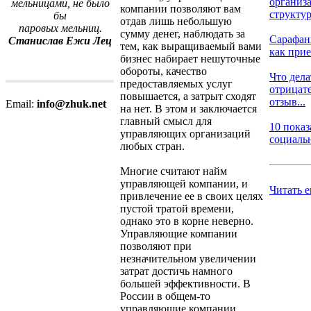
организ
мельницами, не было
компании позволяют вам
структу
бы
отдав лишь небольшую
паровых мельниц.
сумму денег, наблюдать за
Сарафан
Станислав Ежи Лец
тем, как выращиваемый вами
как прие
бизнес набирает нешуточные
обороты, качество
Что дела
предоставляемых услуг
отрицат
повышается, а затрыт сходят
отзыв...
Email:
info@zhuk.net
на нет. В этом и заключается
главный смысл для
10 показ
управляющих организаций
социальн
любых стран.
Многие считают найм
управляющей компании, и
Читать 
привлечение ее в своих целях
пустой тратой времени,
однако это в корне неверно.
Управляющие компании
позволяют при
незначительном увеличении
затрат достичь намного
большей эффективности. В
России в общем-то
управляющие компании