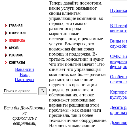
Теперь давайте посмотрим,
какие услуги оказывают
Публик
своим клиентам
управляющие компании: во-
первых, это самого
В Петер
различного рода
консалти
маркетинговые
исследования, и рекламные
Виды и 
услуги. Во-вторых, это
служебн
возможная финансовая
помощь и поддержка. В-
СМК: Н
третьих, консалтинг и аудит.
внедрен
Что эти понятия значат? Это
функцио
означает что управляющая
Вакансии
компания, как более развитая
Вход
Особенн
рассмотрит нынешние
Партнеры
персонала
недочеты в организации
продаж, управления, и
Корпора
обслуживания, а также
культура
подскажет возмождные
варианты решщения этой
Десять р
Если бы Дон-Кихоты
проблемы - как смена чати
один раз 
не
пресонала, так и более
сражались с
технологичное оборудование.
Дьяволя
ветряными,
Наконец, управляющие