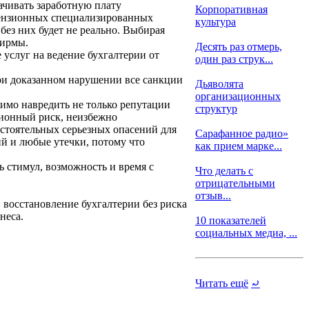
ачивать заработную плату
Корпоративная
цензионных специализированных
культура
без них будет не реально. Выбирая
фирмы.
Десять раз отмерь,
услуг на ведение бухгалтерии от
один раз струк...
при доказанном нарушении все санкции
Дьяволята
организационных
тимо навредить не только репутации
структур
ционный риск, неизбежно
стоятельных серьезных опасений для
Сарафанное радио»
ий и любые утечки, потому что
как прием марке...
ь стимул, возможность и время с
Что делать с
отрицательными
отзыв...
 восстановление бухгалтерии без риска
неса.
10 показателей
социальных медиа, ...
Читать ещё
⤾