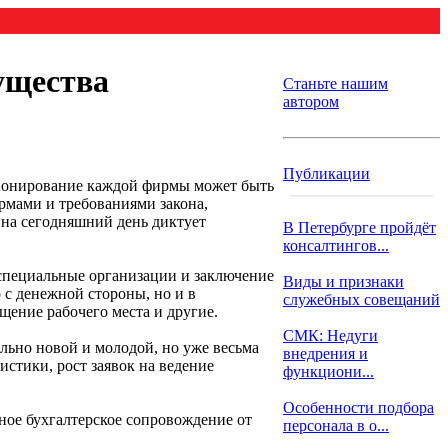
ущества
Станьте нашим
автором
Публикации
кционирование каждой фирмы может быть
ормами и требованиями закона,
 на сегодняшний день диктует
В Петербурге пройдёт
консалтингов...
специальные организации и заключение
Виды и признаки
 с денежной стороны, но и в
служебных совещаний
ение рабочего места и другие.
СМК: Недуги
ольно новой и молодой, но уже весьма
внедрения и
истики, рост заявок на ведение
функциони...
Особенности подбора
ое бухгалтерское сопровождение от
персонала в о...