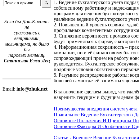
1. Ведение бухгалтерского учета подра
собственному работнику и надлежащим
программ для ведения бухгалтерского у
удалённое ведение бухгалтерского уче
Если бы Дон-Кихоты
2. Повышенный уровень сервиса: удалё
не
профильных компетентных сотрудников
сражались с
3. Снижение вероятности промахов сос
ветряными,
будут применяться к фирме, с которой 
мельницами, не было
4. Информационная сохранность – прак
бы
компании, но и её финансовому благо
паровых мельниц.
сопровождающий прием на работу новог
Станислав Ежи Лец
руководителя. Бухгалтерское обслужива
подобные условия обязательно первона
5. Разумное распределение работы: когд
большей самоотдачей заниматься дела
Email:
info@zhuk.net
В заключение сделаем вывод, что удалё
навредить текущим и будущим делам ф
Преимущества внедрения систем учета 
Правильное Ведение Бухгалтерского Д
Основные Положения И Принципы При
Основные Факторы И Особенности Оц
Статьи - Внешнее Ведение Бухгалтери