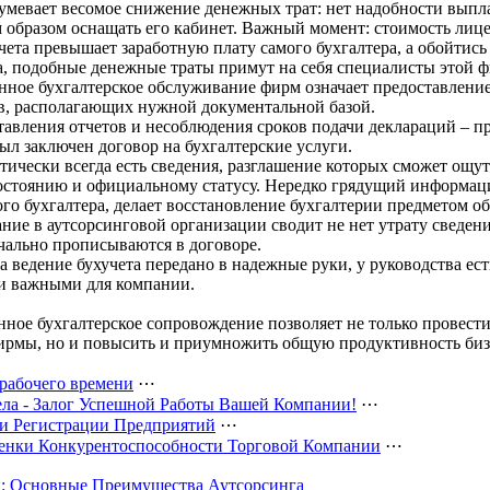
зумевает весомое снижение денежных трат: нет надобности выпл
 образом оснащать его кабинет. Важный момент: стоимость ли
чета превышает заработную плату самого бухгалтера, а обойтись 
та, подобные денежные траты примут на себя специалисты этой 
нное бухгалтерское обслуживание фирм означает предоставление 
, располагающих нужной документальной базой.
тавления отчетов и несоблюдения сроков подачи деклараций – 
был заключен договор на бухгалтерские услуги.
тически всегда есть сведения, разглашение которых сможет ощу
состоянию и официальному статусу. Нередко грядущий информа
о бухгалтера, делает восстановление бухгалтерии предметом об
ние в аутсорсинговой организации сводит не нет утрату сведен
чально прописываются в договоре.
а ведение бухучета передано в надежные руки, у руководства ест
ми важными для компании.
нное бухгалтерское сопровождение позволяет не только провести
ирмы, но и повысить и приумножить общую продуктивность биз
рабочего времени
⋯
ела - Залог Успешной Работы Вашей Компании!
⋯
 Регистрации Предприятий
⋯
енки Конкурентоспособности Торговой Компании
⋯
и: Основные Преимущества Аутсорсинга