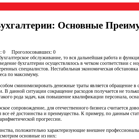
Бухгалтерии: Основные Преим
0) : 0 Проголосовавших: 0
бухгалтерское обслуживание, то вся дальнейшая работа и фун
 ведение бухгалтерии осуществлялось в четком соответствии с н
еренных специалистов. Нестабильная экономическая обстановка
еса по максимуму.
собом сминимизировать денежные траты является обращение в 
и. В данной ситуации сокращение расходов получается не только
кого рода задач, как повышение квалификации персонала, оснащ
ерское сопровождение, для отечественного бизнеса считается дов
л все её достоинства и преимущества. К примеру, по данным стат
 арифметической прогрессии.
нства, положительно характеризующие внешнее профессиональн
ссмотрим основные из них: