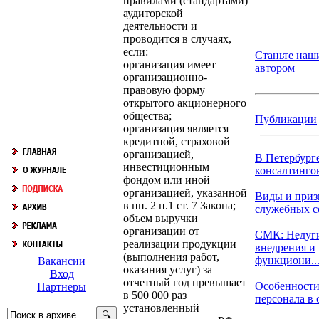
правилами (стандартами)
аудиторской
деятельности и
проводится в случаях,
если:
Станьте наш
организация имеет
автором
организационно-
правовую форму
открытого акционерного
общества;
Публикации
организация является
кредитной, страховой
организацией,
В Петербург
инвестиционным
консалтингов
фондом или иной
организацией, указанной
Виды и приз
в пп. 2 п.1 ст. 7 Закона;
служебных 
объем выручки
организации от
СМК: Недуг
реализации продукции
внедрения и
(выполнения работ,
функциони..
Вакансии
оказания услуг) за
Вход
отчетный год превышает
Особенности
Партнеры
в 500 000 раз
персонала в о
установленный