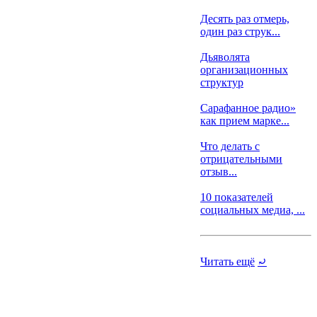
Десять раз отмерь,
один раз струк...
Дьяволята
организационных
структур
Сарафанное радио»
как прием марке...
Что делать с
отрицательными
отзыв...
10 показателей
социальных медиа, ...
Читать ещё
⤾