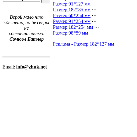
Размер 91*127 мм
⋯
Размер 182*85 мм
⋯
Размер 60*254 мм
⋯
Верой мало что
Размер 91*254 мм
⋯
сделаешь, но без веры
Размер 182*254 мм
⋯
не
Размер 98*59 мм
⋯
сделаешь ничего.
Сэмюэл Батлер
Реклама - Размер 182*127 мм
Email:
info@zhuk.net