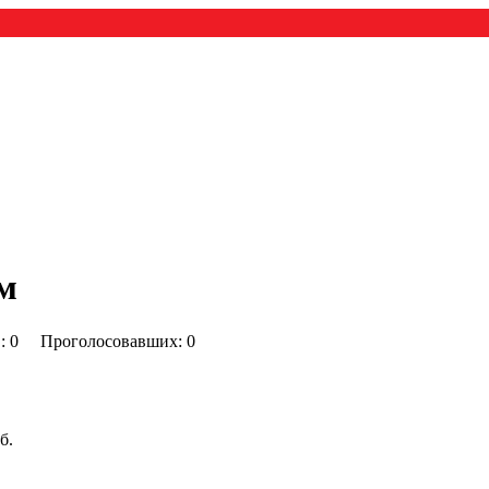
мм
0) : 0 Проголосовавших: 0
б.