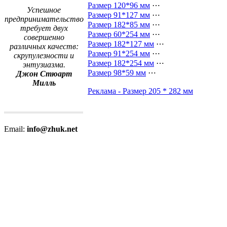
Размер 120*96 мм
⋯
Успешное
Размер 91*127 мм
⋯
предпринимательство
Размер 182*85 мм
⋯
требует двух
Размер 60*254 мм
⋯
совершенно
Размер 182*127 мм
⋯
различных качеств:
Размер 91*254 мм
⋯
скрупулезности и
Размер 182*254 мм
⋯
энтузиазма.
Размер 98*59 мм
⋯
Джон Стюарт
Милль
Реклама - Размер 205 * 282 мм
Email:
info@zhuk.net