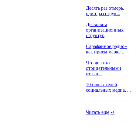
Десять раз отмерь,
один раз струк...
Дьяволята
организационных
структур
Сарафанное радио»
как прием марке...
Что делать с
отрицательными
отзыв...
10 показателей
социальных медиа, ...
Читать ещё
⤾