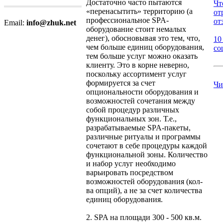
Достаточно часто пытаются
Чт
«перенасытить» территорию (а
от
профессиональное SPA-
от
Email:
info@zhuk.net
оборудование стоит немалых
денег), обосновывая это тем, что,
10
чем больше единиц оборудования,
со
тем больше услуг можно оказать
клиенту. Это в корне неверно,
поскольку ассортимент услуг
формируется за счет
Чи
опциональности оборудования и
возможностей сочетания между
собой процедур различных
функциональных зон. Т.е.,
разрабатываемые SPA-пакеты,
различные ритуалы и программы
сочетают в себе процедуры каждой
функциональной зоны. Количество
и набор услуг необходимо
варьировать посредством
возможностей оборудования (кол-
ва опций), а не за счет количества
единиц оборудования.
2. SPA на площади 300 - 500 кв.м.