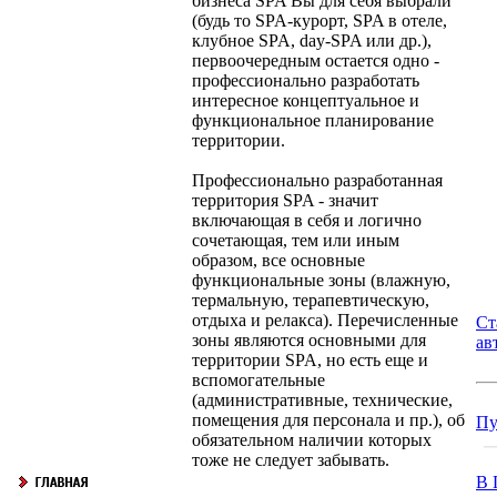
бизнеса SPA Вы для себя выбрали
(будь то SPA-курорт, SPA в отеле,
клубное SPA, day-SPA или др.),
первоочередным остается одно -
профессионально разработать
интересное концептуальное и
функциональное планирование
территории.
Профессионально разработанная
территория SPA - значит
включающая в себя и логично
сочетающая, тем или иным
образом, все основные
функциональные зоны (влажную,
термальную, терапевтическую,
отдыха и релакса). Перечисленные
Ст
зоны являются основными для
ав
территории SPA, но есть еще и
вспомогательные
(административные, технические,
помещения для персонала и пр.), об
Пу
обязательном наличии которых
тоже не следует забывать.
В 