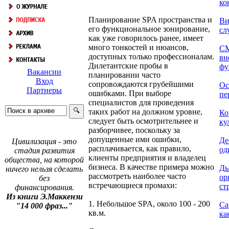
ко
Планирование SPA пространства и
Ви
его функциональное зонирование,
сл
как уже говорилось ранее, имеет
много тонкостей и нюансов,
СМ
доступных только профессионалам.
вн
Дилетантские пробы в
фу
Вакансии
планировании часто
Вход
сопровождаются грубейшими
Ос
Партнеры
ошибками. При выборе
пе
специалистов для проведения
таких работ на должном уровне,
Ко
следует быть осмотрительнее и
ку
разборчивее, поскольку за
допущенные ими ошибки,
Де
Цивилизация - это
расплачивается, как правило,
од
стадия развития
клиенты предприятия и владелец
общества, на которой
бизнеса. В качестве примера можно
Дь
ничего нельзя сделать
рассмотреть наиболее часто
ор
без
встречающиеся промахи:
ст
финансирования.
Из книги Э.Маккензи
1. Небольшое SPA, около 100 - 200
Са
"14 000 фраз..."
кв.м.
ка