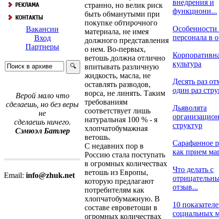
внедрения и
странно, но велик риск
функциони...
быть обманутыми при
покупке обтирочного
Особенности
Вакансии
материала, не имея
персонала в о.
Вход
должного представления
Партнеры
о нем. Во-первых,
Корпоративн
ветошь должна отлично
культура
впитывать различную
жидкость, масла, не
Десять раз от
оставлять разводов,
один раз струк
ворса, не линять. Таким
Верой мало что
требованиям
сделаешь, но без веры
Дьяволята
соответствует лишь
не
организацио
натуральная 100 % - я
сделаешь ничего.
структур
хлопчатобумажная
Сэмюэл Батлер
ветошь.
Сарафанное 
С недавних пор в
как прием мар
Россию стала поступать
в огромных количествах
Что делать с
ветошь из Европы,
Email:
info@zhuk.net
отрицательн
которую предлагают
отзыв...
потребителям как
хлопчатобумажную. В
10 показател
составе евроветоши в
социальных ме
огромных количествах