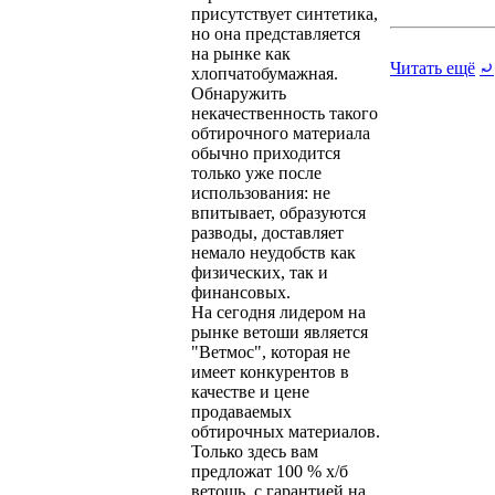
присутствует синтетика,
но она представляется
на рынке как
Читать ещё
⤾
хлопчатобумажная.
Обнаружить
некачественность такого
обтирочного материала
обычно приходится
только уже после
использования: не
впитывает, образуются
разводы, доставляет
немало неудобств как
физических, так и
финансовых.
На сегодня лидером на
рынке ветоши является
"Ветмос", которая не
имеет конкурентов в
качестве и цене
продаваемых
обтирочных материалов.
Только здесь вам
предложат 100 % х/б
ветошь, с гарантией на