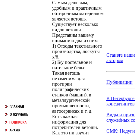
Самым дешевым,
удобным и практичным
обтирочным материалом
является ветошь.
Существует несколько
видов ветоши.
Представим вашему
вниманию два из них:
1) Отходы текстильного
производства, лоскуты
Станьте наш
х/б.
автором
2) Б/у постельное и
нательное белье.
Такая ветошь
незаменима для
Публикации
протирки
полиграфических
станков (машин), в
В Петербурге
металлургической
консалтингов.
промышленности,
автосервисах и т. д.
Виды и приз
Есть важная
служебных с
информация для
потребителей ветоши.
СМК: Недуги
Как это ни звучит