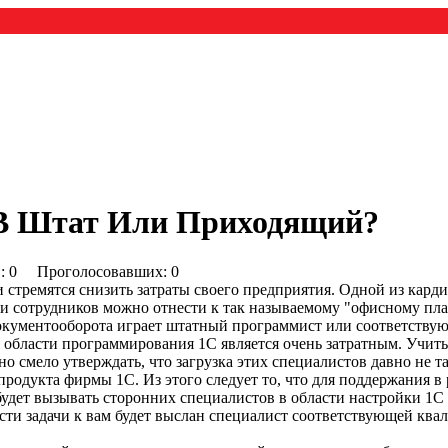
 В Штат Или Приходящий?
0) : 0 Проголосовавших: 0
и стремятся снизить затраты своего предприятия. Одной из кард
ории сотрудников можно отнести к так называемому "офисному пл
кументооборота играет штатный программист или соответствующи
 области программирования 1С является очень затратным. Учитыв
о смело утверждать, что загрузка этих специалистов давно не та
родукта фирмы 1С. Из этого следует то, что для поддержания в
дет вызывать сторонних специалистов в области настройки 1С 
ости задачи к вам будет выслан специалист соответствующей ква