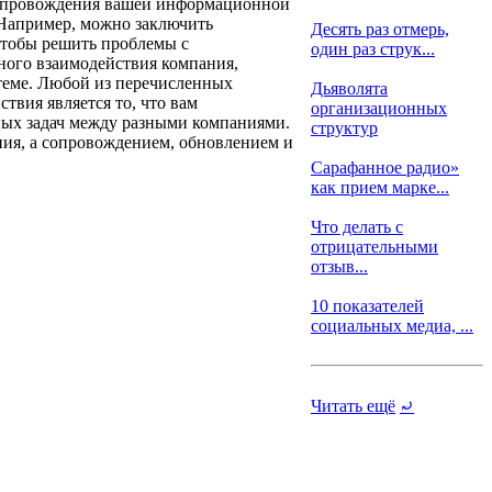
сопровождения вашей информационной
 Например, можно заключить
Десять раз отмерь,
 чтобы решить проблемы с
один раз струк...
ного взаимодействия компания,
теме. Любой из перечисленных
Дьяволята
твия является то, что вам
организационных
ных задач между разными компаниями.
структур
ия, а сопровождением, обновлением и
Сарафанное радио»
как прием марке...
Что делать с
отрицательными
отзыв...
10 показателей
социальных медиа, ...
Читать ещё
⤾