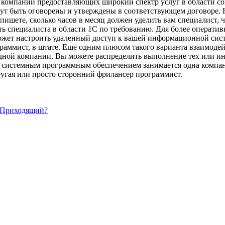
а компаний предоставляющих широкий спектр услуг в области 
гут быть оговорены и утверждены в соответствующем договоре.
пишете, сколько часов в месяц должен уделить вам специалист,
 специалиста в области 1С по требованию. Для более оператив
может настроить удаленный доступ к вашей информационной сис
раммист, в штате. Еще одним плюсом такого варианта взаимодейс
одной компании. Вы можете распределить выполнение тех или и
и системным программным обеспечением занимается одна компан
угая или просто сторонний фрилансер программист.
и Приходящий?