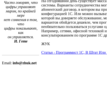
На сегодняшний день существует масс
Часто говорят, что
системы. Варианты сотрудничества мо
цифры управляют
абонентский договор, в котором вы про
миром, по крайней
конфигурацией 1С. Или можно вызывать
мере
которой вы доверяете обслуживание, 
нет сомнения в том,
вариантов обойдется дешевле, чем прог
что
необязательно пользоваться услугами 
цифры показывают,
Например, сетями, офисной техникой 
как
консультированием по программе 1С др
он управляется.
И. Гете
ЖУК
Статьи - Программист 1С, В Штат Ил
Email:
info@zhuk.net