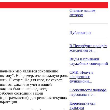
Станьте нашим
автором
Публикации
В Петербурге пройдёт
консалтингов...
Виды и признаки
служебных совещаний
инальных мер является сокращение
СМК: Недуги
анктону". Например, очень важную роль
внедрения и
й IT отдел. Не для кого, не секрет,
функциони...
ая тот факт, что учет в вашей
кая как была в период, когда
Особенности подбора
 рабочем состоянии вашей
персонала в о...
(программистов), для решения текущих
лификации.
Корпоративная
культура