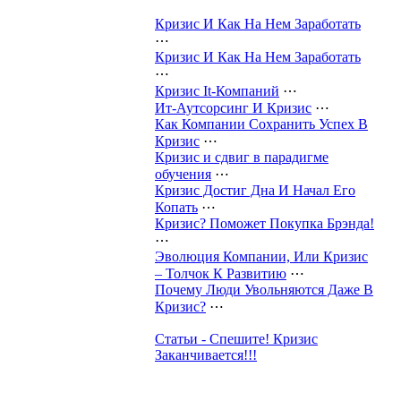
Кризис И Как На Нем Заработать
⋯
Кризис И Как На Нем Заработать
⋯
Кризис It-Компаний
⋯
Ит-Аутсорсинг И Кризис
⋯
Как Компании Сохранить Успех В
Кризис
⋯
Кризис и сдвиг в парадигме
обучения
⋯
Кризис Достиг Дна И Начал Его
Копать
⋯
Кризис? Поможет Покупка Брэнда!
⋯
Эволюция Компании, Или Кризис
– Толчок К Развитию
⋯
Почему Люди Увольняются Даже В
Кризис?
⋯
Статьи - Спешите! Кризис
Заканчивается!!!