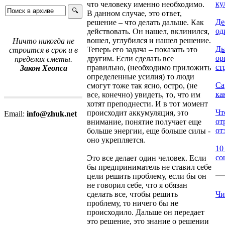
ку
что человеку именно необходимо.
В данном случае, это ответ,
Де
решение – что делать дальше. Как
од
действовать. Он нашел, вклинился,
вошел, углубился и нашел решение.
Ничто никогда не
Дь
Теперь его задача – показать это
строится в срок и в
ор
другим. Если сделать все
пределах сметы.
ст
правильно, (необходимо приложить
Закон Хеопса
определенные усилия) то люди
Са
смогут тоже так ясно, остро, (не
ка
все, конечно) увидеть, то, что им
хотят преподнести. И в тот момент
Чт
происходит аккумуляция, это
Email:
info@zhuk.net
от
внимание, понятие получает еще
от
больше энергии, еще больше силы -
оно укрепляется.
10
со
Это все делает один человек. Если
бы предприниматель не ставил себе
цели решить проблему, если бы он
не говорил себе, что я обязан
сделать все, чтобы решить
Чи
проблему, то ничего бы не
происходило. Дальше он передает
это решение, это знание о решении