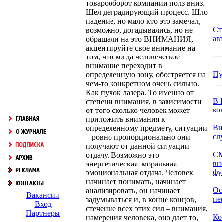
товарооборот компании полз вниз.
Шел деградирующий процесс. Шло
падение, но мало кто это замечал,
Ст
возможно, догадывались, но не
ав
обращали на это ВНИМАНИЯ,
акцентируйте свое внимание на
том, что когда человеческое
внимание переходит в
Пу
определенную зону, обостряется на
чем-то конкретном очень сильно.
Как пучок лазера. То именно от
В 
степени внимания, в зависимости
ко
от того сколько человек может
приложить внимания к
Ви
определенному предмету, ситуации
сл
– ровно пропорционально они
получают от данной ситуации
СМ
отдачу. Возможно это
вн
энергетическая, моральная,
фу
эмоциональная отдача. Человек
начинает понимать, начинает
Ос
анализировать, он начинает
Вакансии
пе
задумываться и, в конце концов,
Вход
стечение всех этих сил – внимания,
Партнеры
Ко
намерения человека, оно дает то,