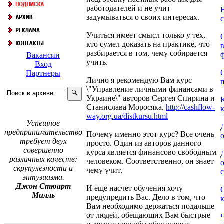
работодателей и не учит
задумываться о своих интересах.
Учиться имеет смысл только у тех,
кто сумел доказать на практике, что
разбирается в том, чему собирается
Вакансии
учить.
Вход
Партнеры
Лично я рекомендую Вам курс
п
\"Управление личными финансами в
Украине\" авторов Сергея Спирина и
Станислава Моросяка.
http://cashflow-
way.org.ua/distkursu.html
Успешное
Д
предпринимательство
Почему именно этот курс? Все очень
о
требует двух
просто. Один из авторов данного
совершенно
курса является финансово свободным
различных качеств:
человеком. Соответственно, он знает
скрупулезности и
чему учит.
энтузиазма.
Джон Стюарт
И еще насчет обучения хочу
Милль
предупредить Вас. Дело в том, что
к
Вам необходимо держаться подальше
от людей, обещающих Вам быстрые
Ч