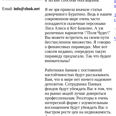
и легкие способы обогащения.
о
Email:
info@zhuk.net
Я не зря привела вначале статьи
доверчивого Буратино. Ведь в нашем
современном мире очень часто
попадаются сказочные персонажи
Лиса Алиса и Кот Базилио. А уж
различных вариантов \"Поля Чудес\"
Вы можете встретить на своем пути
бессчисленное множество. Я говорю
о финансовых пирамидах. Мне вот
совсем недавно, очередную такую
пирамиду предлагали. Так что будьте
внимательны!
Работники банков с постоянной
настойчивостью будут рассказывать
Вам, что в мире нет ничего надежнее
депозитов. Сотрудники Паевых
фондов будут убеждать Вас в том, что
на рынке акций лучше довериться
профессионалам. Риэлторы в очень
интересной форме с изумительным
восхищением будут убеждать Вас о
быстром росте цен на недвижимость.