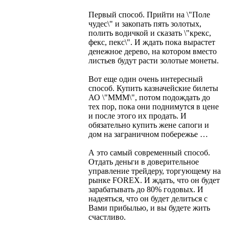
Первый способ. Прийти на \"Поле
чудес\" и закопать пять золотых,
полить водичкой и сказать \"крекс,
фекс, пекс\". И ждать пока вырастет
денежное дерево, на котором вместо
листьев будут расти золотые монеты.
Вот еще один очень интересный
способ. Купить казначейские билеты
АО \"МММ\", потом подождать до
тех пор, пока они поднимутся в цене
и после этого их продать. И
обязательно купить жене сапоги и
дом на заграничном побережье …
А это самый современный способ.
Отдать деньги в доверительное
управление трейдеру, торгующему на
рынке FOREX. И ждать, что он будет
зарабатывать до 80% годовых. И
надеяться, что он будет делиться с
Вами прибылью, и вы будете жить
счастливо.