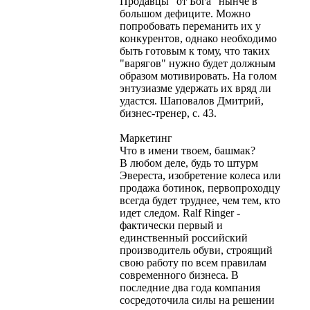
Продавцы "от Бога" нынче в
большом дефиците. Можно
попробовать переманить их у
конкурентов, однако необходимо
быть готовым к тому, что таких
"варягов" нужно будет должным
образом мотивировать. На голом
энтузиазме удержать их вряд ли
удастся. Шаповалов Дмитрий,
бизнес-тренер, с. 43.
Маркетинг
Что в имени твоем, башмак?
В любом деле, будь то штурм
Эвереста, изобретение колеса или
продажа ботинок, первопроходцу
всегда будет труднее, чем тем, кто
идет следом. Ralf Ringer -
фактически первый и
единственный российский
производитель обуви, строящий
свою работу по всем правилам
современного бизнеса. В
последние два года компания
сосредоточила силы на решении