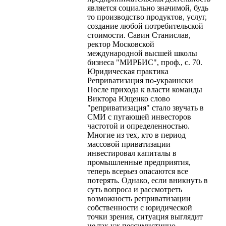
является социально значимой, будь
то производство продуктов, услуг,
создание любой потребительской
стоимости. Савин Станислав,
ректор Московской
международной высшей школы
бизнеса "МИРБИС", проф., с. 70.
Юридическая практика
Реприватизация по-украински
После прихода к власти команды
Виктора Ющенко слово
"реприватизация" стало звучать в
СМИ с пугающей инвесторов
частотой и определенностью.
Многие из тех, кто в период
массовой приватизации
инвестировал капиталы в
промышленные предприятия,
теперь всерьез опасаются все
потерять. Однако, если вникнуть в
суть вопроса и рассмотреть
возможность реприватизации
собственности с юридической
точки зрения, ситуация выглядит
не так уж пессимистично.