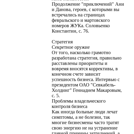
Продолжение "приключений" Ани
и Данова, героев, с которыми вы
встречались на страницах
февральского и мартовского
номеров ЖУКа. Соловьенко
Константин, с. 76.
Стратегия
Секретное оружие
От того, насколько грамотно
разработана стратегия, правильно
расставлены приоритеты и
вовремя вносятся коррективы, в
конечном счете зависит
успешность бизнеса. Интервью с
президентом ОАО "Севкабель-
Холдинг" Геннадием Макаровым,
с. 5.
Проблемы владельческого
контроля бизнеса
Как иногда больные люди лечат
симптомы, а не болезни, так
многие бизнесмены часто тратят
свою энергию не на устранение
главной причины затруднений, а