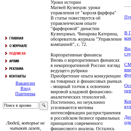
Уроки истории
Матвей Кузнецов: уроки
управления от "короля фарфора"
Пу
В статье повествуется об
управленческом опыте
"фарфоровой" династии
В П
Кузнецовых. Чинарова Катерина,
кон
обозреватель журнала "Управление
компанией", с. 72.
Ви
сл
Корпоративные финансы
Вновь о корпоративных финансах
СМ
в некорпоративной России: взгляд
вн
ведущего рубрики
фун
Приобретение опыта конкуренции
на товарных и финансовых рынках
Вакансии
Ос
- мощный толчок к освоению
Вход
пер
мировой кладовой финансово-
Партнеры
аналитических технологий.
Ко
Постепенно, но неуклонно
кул
усиливаются мотивы
интенсификации распространения
Дес
в российском бизнесе правильных
оди
Людей, которые не
принципов современного
читают газет,
финансового анализа. Осталось