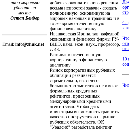
Дь
надо морально
добиться окончательного решения
ор
убивать на
весьма непростой задачи - создать
стр
месте.
полноценную, основанную на
Остап Бендер
мировых находках и традициях и в
Са
то же время отечественную
как
финансовую аналитику.
Ивашковская Ирина, зав. кафедрой
Что
экономики и финансов фирмы ГУ-
от
ВШЭ, канд. экон. наук., профессор,
Email:
info@zhuk.net
отз
с. 48.
Развиваем отечественную
10 
корпоративную финансовую
соц
аналитику
Рынок корпоративных рублевых
облигаций развивается
стремительно, из-за чего
Чи
большинство эмитентов не имеют
формальных кредитных
рейтингов, присвоенных
международными кредитными
агентствами. Чтобы дать
инвесторам возможность сравнить
качество инструментов на рынке
рублевых обязательств, ФК
"Уралсиб" разработала рейтинг