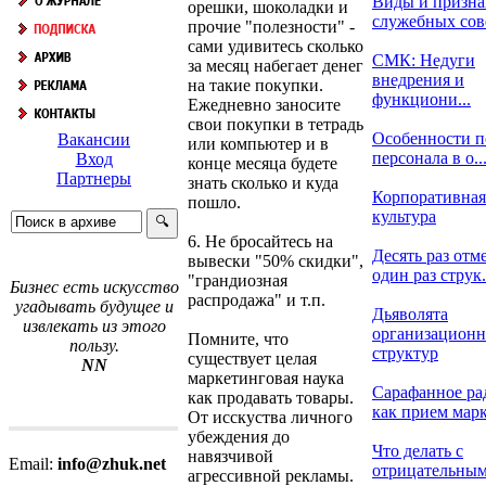
Виды и призна
орешки, шоколадки и
служебных со
прочие "полезности" -
сами удивитесь сколько
СМК: Недуги
за месяц набегает денег
внедрения и
на такие покупки.
функциони...
Ежедневно заносите
свои покупки в тетрадь
Особенности п
Вакансии
или компьютер и в
персонала в о..
Вход
конце месяца будете
Партнеры
знать сколько и куда
Корпоративная
пошло.
культура
6. Не бросайтесь на
Десять раз отме
вывески "50% скидки",
один раз струк.
"грандиозная
Бизнес есть искусство
распродажа" и т.п.
угадывать будущее и
Дьяволята
извлекать из этого
организацион
Помните, что
пользу.
структур
существует целая
NN
маркетинговая наука
Сарафанное ра
как продавать товары.
как прием марке
От исскуства личного
убеждения до
Что делать с
навязчивой
Email:
info@zhuk.net
отрицательны
агрессивной рекламы.