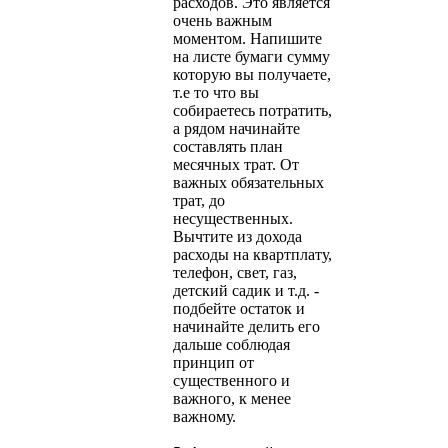
расходов. Это является
очень важным
моментом. Напишите
на листе бумаги сумму
которую вы получаете,
т.е то что вы
собираетесь потратить,
а рядом начинайте
составлять план
месячных трат. От
важных обязательных
трат, до
несущественных.
Вычтите из дохода
расходы на квартплату,
телефон, свет, газ,
детский садик и т.д. -
подбейте остаток и
начинайте делить его
дальше соблюдая
принцип от
существенного и
важного, к менее
важному.