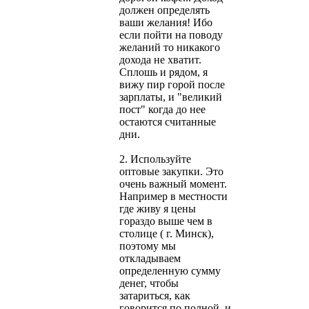
должен определять
ваши желания! Ибо
если пойти на поводу
желаний то никакого
дохода не хватит.
Сплошь и рядом, я
вижу пир горой после
зарплаты, и "великий
пост" когда до нее
остаются считанные
дни.
2. Используйте
оптовые закупки. Это
очень важный момент.
Например в местности
где живу я цены
гораздо выше чем в
столице ( г. Минск),
поэтому мы
откладываем
определенную сумму
денег, чтобы
затариться, как
говорится по полной, и