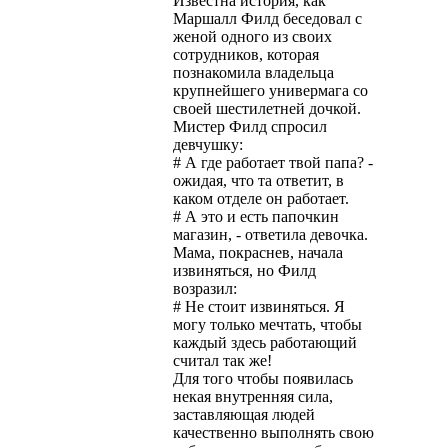
Известна история, как
Маршалл Филд беседовал с
женой одного из своих
сотрудников, которая
познакомила владельца
крупнейшего универмага со
своей шестилетней дочкой.
Мистер Филд спросил
девчушку:
# А где работает твой папа? -
ожидая, что та ответит, в
каком отделе он работает.
# А это и есть папочкин
магазин, - ответила девочка.
Мама, покраснев, начала
извиняться, но Филд
возразил:
# Не стоит извиняться. Я
могу только мечтать, чтобы
каждый здесь работающий
считал так же!
Для того чтобы появилась
некая внутренняя сила,
заставляющая людей
качественно выполнять свою