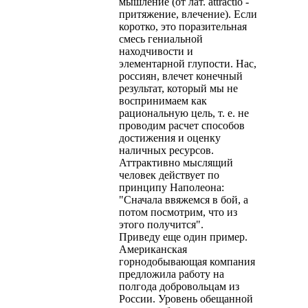
мышление (от лат. attractio -
притяжение, влечение). Если
коротко, это поразительная
смесь гениальной
находчивости и
элементарной глупости. Нас,
россиян, влечет конечный
результат, который мы не
воспринимаем как
рациональную цель, т. е. не
проводим расчет способов
достижения и оценку
наличных ресурсов.
Аттрактивно мыслящий
человек действует по
принципу Наполеона:
"Сначала ввяжемся в бой, а
потом посмотрим, что из
этого получится".
Приведу еще один пример.
Американская
горнодобывающая компания
предложила работу на
полгода добровольцам из
России. Уровень обещанной