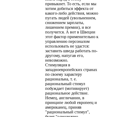
привыкнет. То есть, если мы
хотим добиться эффекта от
какого-либо действия, можно
пугать людей (увольнением,
снижением зарплаты,
лишением премии), и все
получится. А вот в Швеции
этот фактор применительно к
управлению персоналом
использовать не удастся:
заставить шведа работать по-
другому, напугав его,
невозможно.
Стимуляция в
западноевропейских странах
по своему характеру
рациональна, т. е.
рациональный стимул
побуждает (мотивирует)
рациональное действие.
Немец, англичанин, в
принципе любой европеец и
американец, приняв
"рациональный стимул",
будет "однозначно