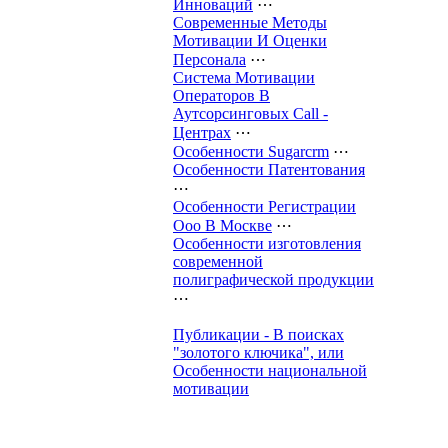
Инноваций
⋯
Современные Методы
Мотивации И Оценки
Персонала
⋯
Система Мотивации
Операторов В
Аутсорсинговых Call -
Центрах
⋯
Особенности Sugarcrm
⋯
Особенности Патентования
⋯
Особенности Регистрации
Ооо В Москве
⋯
Особенности изготовления
современной
полиграфической продукции
⋯
Публикации - В поисках
"золотого ключика", или
Особенности национальной
мотивации