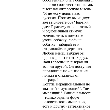
собственный опыт общения с
нашими соотечественниками,
высказал интересную мысль:
"Я не могу понять вас -
русских. Почему вы из двух
зол выбираете оба? Барыня
дает Герасиму вполне ясный
и однозначный стимул:
хочешь жить в поместье -
утопи собачку; любишь
собачку - забирай ее и
отправляйся в деревню.
Любой немец выбрал бы
один вариант из этих двух.
Ваш Герасим не выбрал ни
тот, ни другой. Он поступил
парадоксально - выполнил
приказ и отказался от
награды!"
Кстати, нерациональный не
значит "не думающий", "не
мыслящий". Рациональность
- только одна из форм
человеческого мышления,
есть и другая - аттрактивное