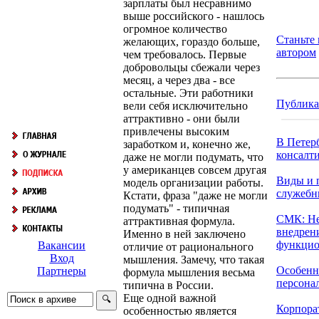
зарплаты был несравнимо
выше российского - нашлось
огромное количество
Станьте
желающих, гораздо больше,
автором
чем требовалось. Первые
добровольцы сбежали через
месяц, а через два - все
остальные. Эти работники
Публик
вели себя исключительно
аттрактивно - они были
привлечены высоким
В Петер
заработком и, конечно же,
консалти
даже не могли подумать, что
у американцев совсем другая
Виды и 
модель организации работы.
служебн
Кстати, фраза "даже не могли
подумать" - типичная
СМК: Н
аттрактивная формула.
внедрен
Именно в ней заключено
функцио
Вакансии
отличие от рационального
Вход
мышления. Замечу, что такая
Особенн
Партнеры
формула мышления весьма
персонала
типична в России.
Еще одной важной
Корпора
особенностью является