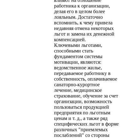
влияют на отношение
работника к организации,
делая его в целом более
лояльным. Достаточно
вспомнить, к чему привела
недавняя отмена некоторых
льгот и замена их денежной
компенсацией.
Ключевыми льготами,
способными стать
фундаментом системы
мотивации, являются:
ведомственное жилье,
передаваемое работнику в
собственность, оплачиваемое
санаторно-курортное
лечение, медицинское
страхование, обучение за счет
организации, возможность
пользоваться продукцией
предприятия по льготным
ценам и т. д., а также ряд
специфических льгот в форме
различных "приемлемых
послаблений" со стороны