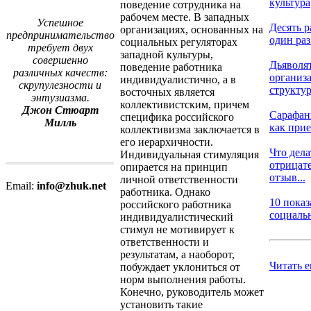
культура
поведение сотрудника на
рабочем месте. В западных
Успешное
Десять р
организациях, основанных на
предпринимательство
один раз 
социальных регуляторах
требует двух
западной культуры,
совершенно
Дьяволя
поведение работника
различных качеств:
организ
индивидуалистично, а в
скрупулезности и
структу
восточных является
энтузиазма.
коллективистским, причем
Джон Стюарт
Сарафан
специфика российского
Милль
как прие
коллективизма заключается в
его иерархичности.
Что дела
Индивидуальная стимуляция
отрицат
опирается на принцип
отзыв...
личной ответственности
Email:
info@zhuk.net
работника. Однако
10 показ
российского работника
социальн
индивидуалистический
стимул не мотивирует к
ответственности и
результатам, а наоборот,
Читать 
побуждает уклониться от
норм выполнения работы.
Конечно, руководитель может
установить такие