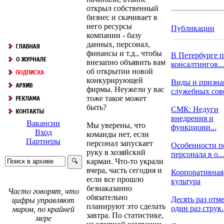
открыл собственный
бизнес и скачивает в
него ресурсы
Публикации
компании - базу
данных, персонал,
финансы и т.д., чтобы
В Петербурге 
внезапно объявить вам
консалтингов...
об открытии новой
конкурирующей
Виды и призна
фирмы. Неужели у вас
служебных со
тоже такое может
быть?
СМК: Недуги
внедрения и
Вакансии
Мы уверены, что
функциони...
Вход
команды нет, если
Партнеры
персонал запускает
Особенности п
руку в хозяйский
персонала в о...
карман. Что-то украли
вчера, часть сегодня и
Корпоративная
если все прошло
культура
безнаказанно
Часто говорят, что
обязательно
Десять раз отме
цифры управляют
планируют это сделать
один раз струк.
миром, по крайней
завтра. По статистике,
мере