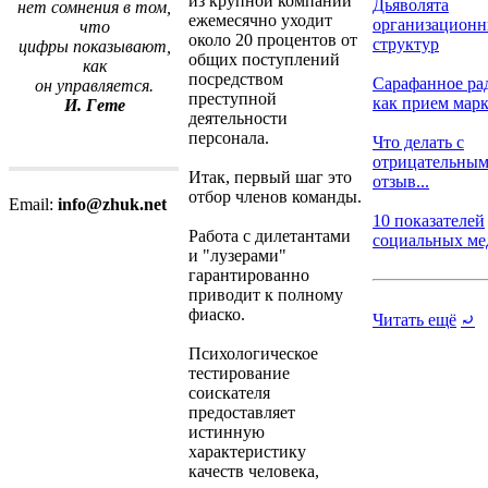
из крупной компании
Дьяволята
нет сомнения в том,
ежемесячно уходит
организацион
что
около 20 процентов от
структур
цифры показывают,
общих поступлений
как
посредством
Сарафанное ра
он управляется.
преступной
как прием марке
И. Гете
деятельности
персонала.
Что делать с
отрицательны
Итак, первый шаг это
отзыв...
отбор членов команды.
Email:
info@zhuk.net
10 показателей
Работа с дилетантами
социальных меди
и "лузерами"
гарантированно
приводит к полному
фиаско.
Читать ещё
⤾
Психологическое
тестирование
соискателя
предоставляет
истинную
характеристику
качеств человека,