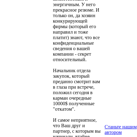
энергичным. У него
прекрасное резюме. И
только он, да хозяин
конкурирующей
фирмы (который его
направил и тоже
платит) знают, что все
конфиденциальные
сведения о вашей
компании - секрет
относительный.
Начальник отдела
закупок, который
преданно смотрит вам
в глаза при встрече,
положил сегодня в
карман очередные
10000$ полученные
"откатом".
И самое неприятное,
что Ваш друг и
Станьте нашим
партнер, с которым вы
автором
начинали, втайне