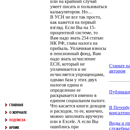
или на крайний случай
умеет писать и пользоваться
калькулятором. Но…
В УСН не все так просто,
как кажется на первый
взгляд. Если Вы на 15-
процентной системе, то
Вам надо знать 254 статью
НК РФ, глава налога на
прибыль. Уплачивая взносы
в пенсионный фонд, Вам
надо знать исчисление
ЕСН, который не
Станьте 
уплачивается и не
автором
исчисляется упрощенцами,
однако база у этих двух
налогов едина и
определение ее
Публикац
раскрывается именно в
едином социальном налоге.
Что касается книги доходов
В Петербу
и расходов, то ее, конечно,
консалтинг
можно заполнять вручную
или в Excele. А если Вы
Виды и п
ошиблись при
служебны