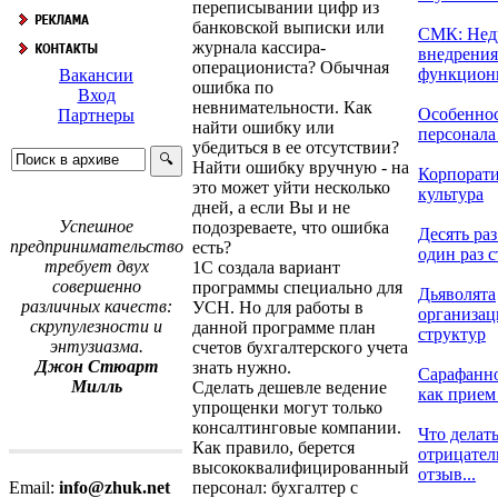
переписывании цифр из
банковской выписки или
СМК: Нед
журнала кассира-
внедрения
операциониста? Обычная
функциони
Вакансии
ошибка по
Вход
невнимательности. Как
Особеннос
Партнеры
найти ошибку или
персонала 
убедиться в ее отсутствии?
Найти ошибку вручную - на
Корпорат
это может уйти несколько
культура
дней, а если Вы и не
Успешное
подозреваете, что ошибка
Десять раз
предпринимательство
есть?
один раз с
требует двух
1С создала вариант
совершенно
программы специально для
Дьяволята
различных качеств:
УСН. Но для работы в
организа
скрупулезности и
данной программе план
структур
энтузиазма.
счетов бухгалтерского учета
Джон Стюарт
знать нужно.
Сарафанно
Милль
Сделать дешевле ведение
как прием 
упрощенки могут только
консалтинговые компании.
Что делать
Как правило, берется
отрицате
высококвалифицированный
отзыв...
персонал: бухгалтер с
Email:
info@zhuk.net