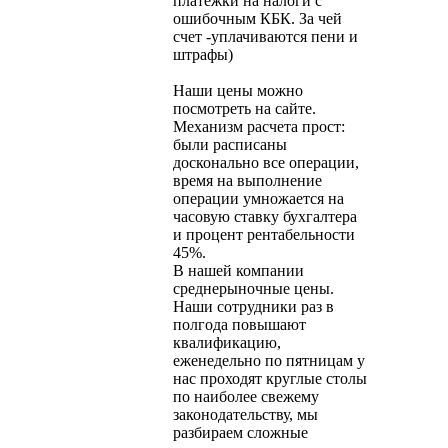
платежки на налоги с
ошибочным КБК. За чей
счет -уплачиваются пени и
штрафы)
Наши цены можно
посмотреть на сайте.
Механизм расчета прост:
были расписаны
досконально все операции,
время на выполнение
операции умножается на
часовую ставку бухгалтера
и процент рентабельности
45%.
В нашей компании
среднерыночные цены.
Наши сотрудники раз в
полгода повышают
квалификацию,
еженедельно по пятницам у
нас проходят круглые столы
по наиболее свежему
законодательству, мы
разбираем сложные