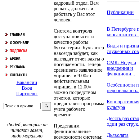
кадровый отдел, Вам
решать, должен ли
Публикации
работать у Вас этот
человек.
В Петербурге 
Система контроля
консалтингов..
доступа повысит и
качество работы
Виды и призн
бухгалтерии. Бухгалтер
служебных со
навсегда забудет, как
выглядит отчет вахты о
СМК: Недуги
посещаемости. Теперь
внедрения и
сравнивать заявленное
функциони...
«пришел в 9.00» с
действительным
Вакансии
Особенности п
«пришел в 12.00»
Вход
персонала в о..
можно посредством
Партнеры
отчетов, которые
Корпоративна
предоставит программа
культура
учета рабочего
времени.
Десять раз отм
один раз струк.
Людей, которые не
Представим
читают газет,
функциональные
Дьяволята
надо морально
возможности системы: