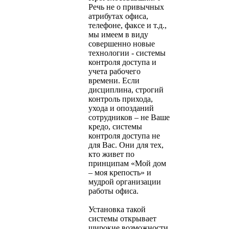
Речь не о привычных
атрибутах офиса,
телефоне, факсе и т.д.,
мы имеем в виду
совершенно новые
технологии - системы
контроля доступа и
учета рабочего
времени. Если
дисциплина, строгий
контроль прихода,
ухода и опозданий
сотрудников – не Ваше
кредо, системы
контроля доступа не
для Вас. Они для тех,
кто живет по
принципам «Мой дом
– моя крепость» и
мудрой организации
работы офиса.
Установка такой
системы открывает
широкие возможности