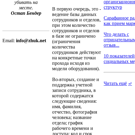
организацион
убивать на
структур
месте.
В первую очередь, это -
Остап Бендер
ведение базы данных
Сарафанное ра
сотрудников и отделов,
как прием марк
при этом количество
сотрудников и отделов
Что делать с
в базе не ограничено
отрицательны
Email:
info@zhuk.net
(ограничения
отзыв...
количества
сотрудников действуют
10 показателей
на конкретные точки
социальных мед
прохода исходя из
модели оборудования).
Во-вторых, создание и
Читать ещё
⤾
поддержка учетной
записи сотрудника, в
которой содержатся
следующие сведения:
имя, фамилия,
отчество, фотография
человека; название
отдела; график
рабочего времени и
доступа; код и срок