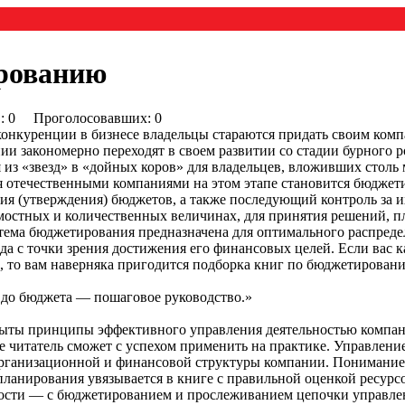
рованию
0) : 0 Проголосовавших: 0
конкуренции в бизнесе владельцы стараются придать своим ком
ии закономерно переходят в своем развитии со стадии бурного р
из «звезд» в «дойных коров» для владельцев, вложивших столь м
 отечественными компаниями на этом этапе становится бюдже
тия (утверждения) бюджетов, а также последующий контроль за 
остных и количественных величинах, для принятия решений, пл
тема бюджетирования предназначена для оптимального распреде
да с точки зрения достижения его финансовых целей. Если вас 
 то вам наверняка пригодится подборка книг по бюджетированию
 до бюджета — пошаговое руководство.»
рыты принципы эффективного управления деятельностью компа
е читатель сможет с успехом применить на практике. Управлени
рганизационной и финансовой структуры компании. Понимание с
планирования увязывается в книге с правильной оценкой ресурс
ьности — с бюджетированием и прослеживанием цепочки управле