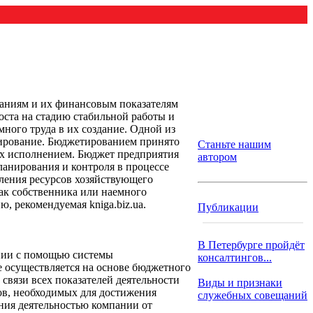
паниям и их финансовым показателям
оста на стадию стабильной работы и
ного труда в их создание. Одной из
тирование. Бюджетированием принято
Станьте нашим
их исполнением. Бюджет предприятия
автором
анирования и контроля в процессе
ления ресурсов хозяйствующего
как собственника или наемного
, рекомендуемая kniga.biz.ua.
Публикации
В Петербурге пройдёт
нии с помощью системы
консалтингов...
е осуществляется на основе бюджетного
вязи всех показателей деятельности
Виды и признаки
ов, необходимых для достижения
служебных совещаний
ния деятельностью компании от