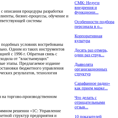
СМК: Недуги
внедрения и
 с описания процедуры разработки
функциони...
лиенты, бизнес-процессы, обучение и
ответствующей системы
Особенности подбора
персонала в о...
Корпоративная
культура
 В подобных условиях востребованы
ьно. Одним из таких инструментов
Десять раз отмерь,
ей с 1996 г. Обратная связь с
один раз струк...
сходила от "властьимущих"
ые этапы. Предлагаемое издание
Дьяволята
постановки бюджетного управления
организационных
еских результатов, технология
структур
Сарафанное радио»
как прием марке...
я на торгово-производственном
Что делать с
отрицательными
отзыв...
аммном решении «1С: Управление
етной структур предприятия и
10 показателей