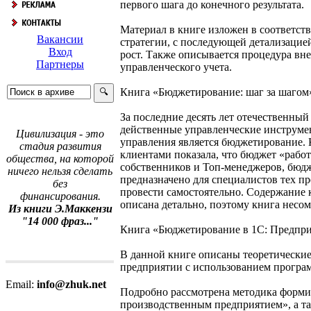
первого шага до конечного результата.
Материал в книге изложен в соответст
Вакансии
стратегии, с последующей детализацие
Вход
рост. Также описывается процедура вн
Партнеры
управленческого учета.
Книга «Бюджетирование: шаг за шагом
За последние десять лет отечественный
действенные управленческие инструме
Цивилизация - это
управления является бюджетирование. 
стадия развития
клиентами показала, что бюджет «рабо
общества, на которой
собственников и Топ-менеджеров, бюдж
ничего нельзя сделать
предназначено для специалистов тех п
без
провести самостоятельно. Содержание 
финансирования.
описана детально, поэтому книга несом
Из книги Э.Маккензи
"14 000 фраз..."
Книга «Бюджетирование в 1С: Предпри
В данной книге описаны теоретические
предприятии с использованием програ
Email:
info@zhuk.net
Подробно рассмотрена методика форми
производственным предприятием», а т