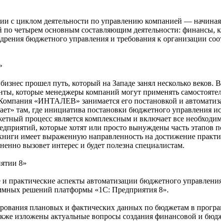
вии с циклом деятельности по управлению компанией — начиная
й по четырем основным составляющим деятельности: финансы, к
едрения бюджетного управления и требования к организации со
»
 бизнес прошел путь, который на Западе занял несколько веков.
нты, которые менеджеры компаний могут применять самостоятел
Компания «ИНТАЛЕВ» занимается его постановкой и автоматизаци
тает» там, где инициатива постановки бюджетного управления и
етный процесс является комплексным и включает все необходим
редприятий, которые хотят или просто вынуждены часть этапов 
книги имеет выраженную направленность на достижение практич
ненно вызовет интерес и будет полезна специалистам.
ятии 8»
 и практические аспекты автоматизации бюджетного управлени
ммных решений платформы «1С: Предприятия 8».
рования плановых и фактических данных по бюджетам в прогр
акже изложены актуальные вопросы создания финансовой и бюдж